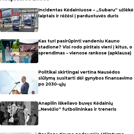
Incidentas Kėdainiuose – „Subaru“ užlėkė
laiptais ir rėžėsi į parduotuvės duris
Kas turi pasirūpinti vandeniu Kauno
stadione? Visi rodo pirštais vieni į kitus, o
sprendimas – vienose rankose (apklausa)
Politikai skirtingai vertina Nausėdos
siūlymą susitarti dėl gynybos finansavimo
po 2030-ųjų
Anapilin iškeliavo buvęs Kėdainių
„Nevėžio“ futbolininkas ir treneris