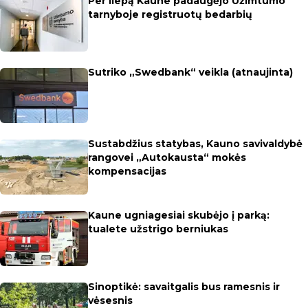
Per liepą Kaune padaugėjo Užimtumo
tarnyboje registruotų bedarbių
Sutriko „Swedbank“ veikla (atnaujinta)
Sustabdžius statybas, Kauno savivaldybė
rangovei „Autokausta“ mokės
kompensacijas
Kaune ugniagesiai skubėjo į parką:
tualete užstrigo berniukas
Sinoptikė: savaitgalis bus ramesnis ir
vėsesnis