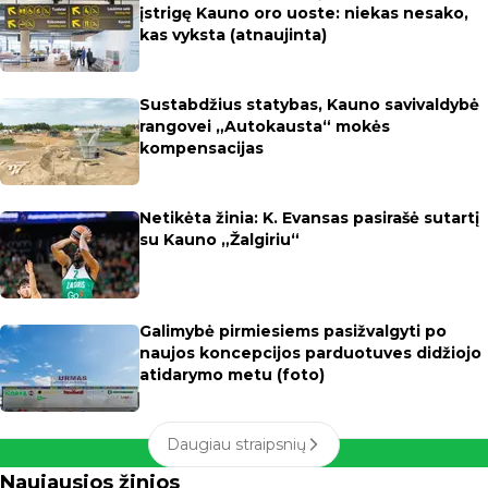
įstrigę Kauno oro uoste: niekas nesako,
kas vyksta (atnaujinta)
Sustabdžius statybas, Kauno savivaldybė
rangovei „Autokausta“ mokės
kompensacijas
Netikėta žinia: K. Evansas pasirašė sutartį
su Kauno „Žalgiriu“
Galimybė pirmiesiems pasižvalgyti po
naujos koncepcijos parduotuves didžiojo
atidarymo metu (foto)
Daugiau straipsnių
Naujausios žinios