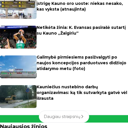
įstrigę Kauno oro uoste: niekas nesako,
kas vyksta (atnaujinta)
Netikėta žinia: K. Evansas pasirašė sutartį
su Kauno „Žalgiriu“
Galimybė pirmiesiems pasižvalgyti po
naujos koncepcijos parduotuves didžiojo
atidarymo metu (foto)
Kauniečius nustebino darbų
organizavimas: ką tik sutvarkyta gatvė vėl
išrausta
Daugiau straipsnių
Naujausios žinios