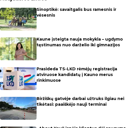
Sinoptikė: savaitgalis bus ramesnis ir
vėsesnis
Kaune įsteigta nauja mokykla – ugdymo
tęstinumas nuo darželio iki gimnazijos
Prasideda TS-LKD rėmėjų registracija
atviruose kandidatų į Kauno merus
rinkimuose
Biržiškų gatvėje darbai užtruks ilgiau nei
tikėtasi: paaiškėjo nauji terminai