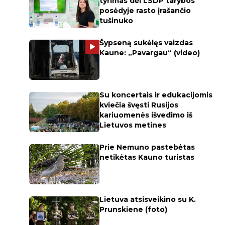
tyrimas dėl LSDP tarybos
posėdyje rasto įrašančio
tušinuko
Šypseną sukėlęs vaizdas
Kaune: „Pavargau“ (video)
Su koncertais ir edukacijomis
kviečia švęsti Rusijos
kariuomenės išvedimo iš
Lietuvos metines
Prie Nemuno pastebėtas
netikėtas Kauno turistas
Lietuva atsisveikino su K.
Prunskiene (foto)