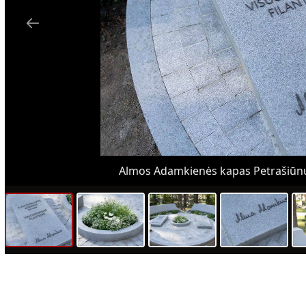
Almos Adamkienės kapas Petrašiūnų ka