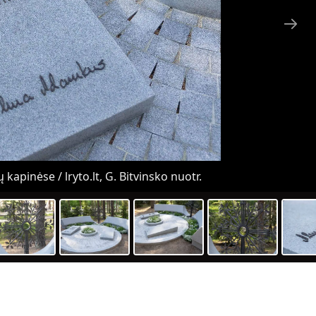
pinėse / lryto.lt, G. Bitvinsko nuotr.