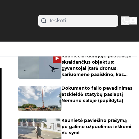
Populiariausi straipsniai
Kauniečiai danguje pastebėjo
skraidančius objektus:
gyventojai įtarė dronus,
kariuomenė paaiškino, kas
skraidė
Dokumento failo pavadinimas
atskleidė statybų paslaptį
Nemuno saloje (papildyta)
Kaunietė paviešino prašymą
po galimo užpuolimo: ieškomi
du vyrai