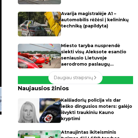
Avarija magistralėje A1 –
automobilis rėžėsi į kelininkų
techniką (papildyta)
Miesto taryba nusprendė
siekti visų Aleksote esančio
seniausio Lietuvoje
aerodromo paslaugų
apmokestinimo
Daugiau straipsnių
Naujausios žinios
Kaišiadorių policija vis dar
ieško dingusios moters: galėjo
išvykti traukiniu Kauno
kryptimi
Atnaujintas ikiteisminis