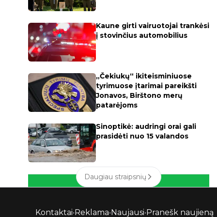
Kaune girti vairuotojai trankėsi
į stovinčius automobilius
„Čekiukų“ ikiteisminiuose
tyrimuose įtarimai pareikšti
Jonavos, Birštono merų
patarėjoms
Sinoptikė: audringi orai gali
prasidėti nuo 15 valandos
Daugiau straipsnių
Kontaktai
•
Reklama
•
Naujausi
•
Pranešk naujieną