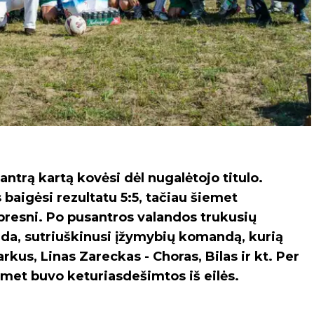
trą kartą kovėsi dėl nugalėtojo titulo.
baigėsi rezultatu 5:5, tačiau šiemet
presni. Po pusantros valandos trukusių
da, sutriuškinusi įžymybių komandą, kurią
rkus, Linas Zareckas - Choras, Bilas ir kt. Per
emet buvo keturiasdešimtos iš eilės.