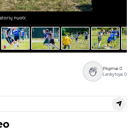
torių nuotr.
Plojimai
0
Lankytojai
0
eo