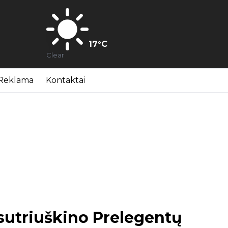
17
°C
Clear
Reklama
Kontaktai
sutriuškino Prelegentų