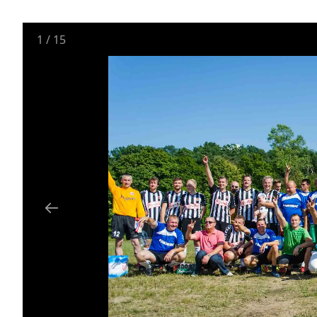
1
/
15