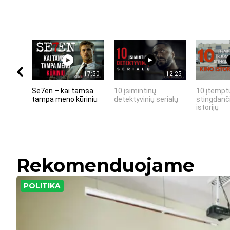
17:50
12:25
Se7en – kai tamsa
10 įsimintinų
10 įtemptų
tampa meno kūriniu
detektyvinių serialų
stingdanči
istorijų
Rekomenduojame
POLITIKA