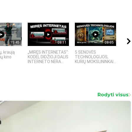
15:45
08:11
08:05
, kraują
„MIRĘS INTERNETAS“:
5 SENOVĖS
„Sost
ų kino
KODĖL DIDŽIOJI DALIS
TECHNOLOGIJOS,
įspū
INTERNETO NĖRA...
KURIŲ MOKSLININKAI...
fanta
Rodyti visus