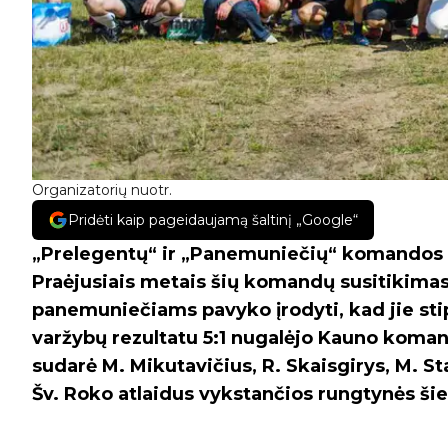
Organizatorių nuotr.
Pridėti kaip pageidaujamą šaltinį „Google“
„Prelegentų“ ir „Panemuniečių“ komandos an
Praėjusiais metais šių komandų susitikimas 
panemuniečiams pavyko įrodyti, kad jie sti
varžybų rezultatu 5:1 nugalėjo Kauno koman
sudarė M. Mikutavičius, R. Skaisgirys, M. Sta
Šv. Roko atlaidus vykstančios rungtynės ši