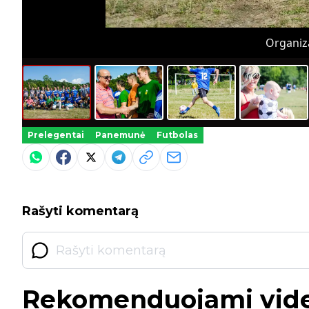
Organiza
Prelegentai
Panemunė
Futbolas
Rašyti komentarą
Rekomenduojami vid