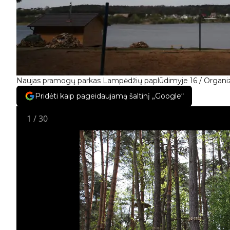
Naujas pramogų parkas Lampėdžių paplūdimyje 16 / Organiz
Pridėti kaip pageidaujamą šaltinį „Google“
1
/
30