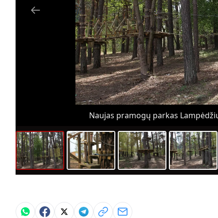
Naujas pramogų parkas Lampėdžių 