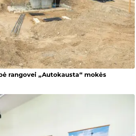
ybė rangovei „Autokausta“ mokės