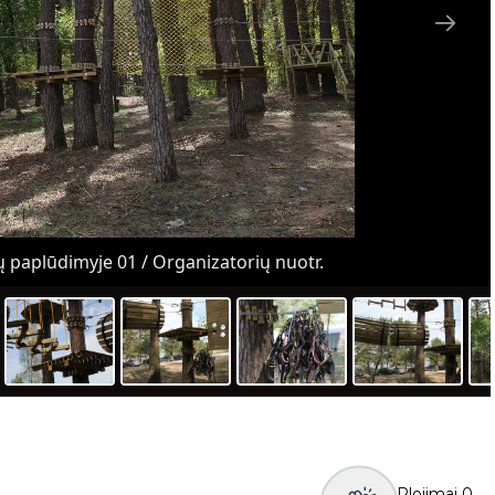
paplūdimyje 01 / Organizatorių nuotr.
Plojimai
0