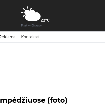
22
°C
Partly-Cloudy
Reklama
Kontaktai
mpėdžiuose (foto)