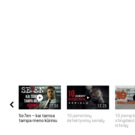
17:50
12:25
Se7en – kai tamsa
10 įsimintinų
10 įtemptų
tampa meno kūriniu
detektyvinių serialų
stingdanči
istorijų