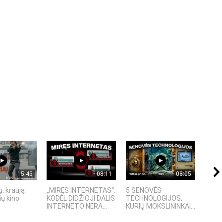
15:45
08:11
08:05
, kraują
„MIRĘS INTERNETAS“:
5 SENOVĖS
„Sost
ų kino
KODĖL DIDŽIOJI DALIS
TECHNOLOGIJOS,
įspū
INTERNETO NĖRA...
KURIŲ MOKSLININKAI...
fanta