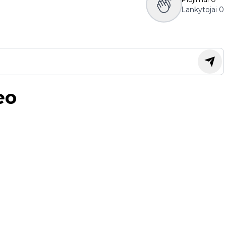
Lankytojai
0
eo