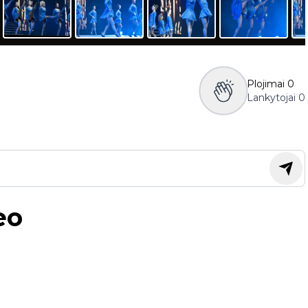
Plojimai
0
Lankytojai
0
eo