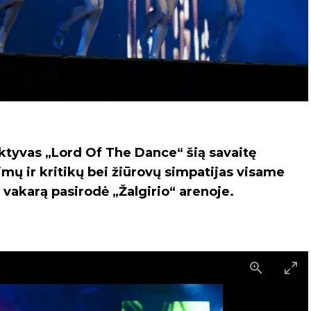
ektyvas „Lord Of The Dance“ šią savaitę
ų ir kritikų bei žiūrovų simpatijas visame
 vakarą pasirodė „Žalgirio“ arenoje.