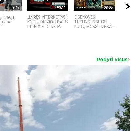
15:45
08:11
08:05
, kraują
„MIRĘS INTERNETAS“:
5 SENOVĖS
„Sost
ų kino
KODĖL DIDŽIOJI DALIS
TECHNOLOGIJOS,
įspū
INTERNETO NĖRA...
KURIŲ MOKSLININKAI...
fanta
Rodyti visus