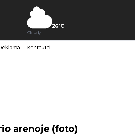
26
°C
Cloudy
Reklama
Kontaktai
io arenoje (foto)