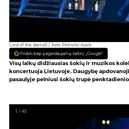
Lord of the dance5 / Jono Petronio nuotr.
Pridėti kaip pageidaujamą šaltinį „Google“
Visų laikų didžiausias šokių ir muzikos kol
koncertuoja Lietuvoje. Daugybę apdovanojim
pasaulyje pelniusi šokių trupė penktadienio
1
/
45