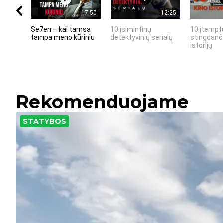
17:50
12:25
Se7en – kai tamsa
10 įsimintinų
10 įtemptų
tampa meno kūriniu
detektyvinių serialų
stingdanči
istorijų
Rekomenduojame
STATYBOS