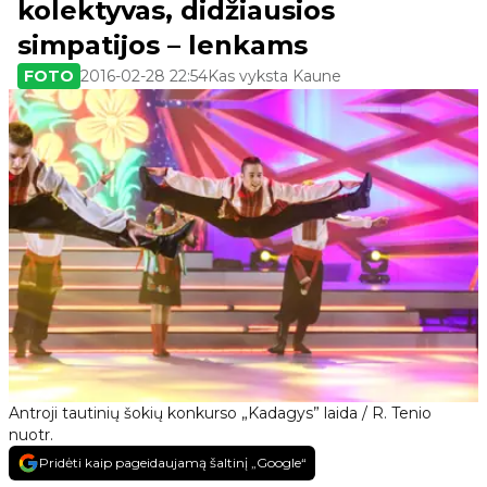
kolektyvas, didžiausios
simpatijos – lenkams
FOTO
2016-02-28 22:54
Kas vyksta Kaune
Antroji tautinių šokių konkurso „Kadagys” laida / R. Tenio
nuotr.
Pridėti kaip pageidaujamą šaltinį „Google“