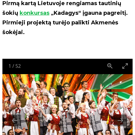
Pirmą kartą Lietuvoje rengiamas tautinių
šokių
konkursas
„Kadagys“ įgauna pagreitį.
Pirmieji projektą turėjo palikti Akmenės
šokėjai.
1
/
52