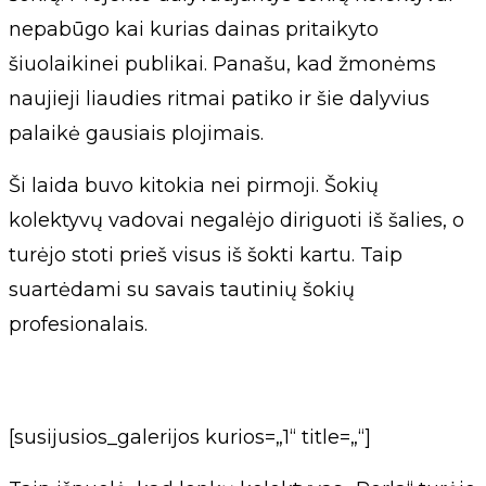
nepabūgo kai kurias dainas pritaikyto
šiuolaikinei publikai. Panašu, kad žmonėms
naujieji liaudies ritmai patiko ir šie dalyvius
palaikė gausiais plojimais.
Ši laida buvo kitokia nei pirmoji. Šokių
kolektyvų vadovai negalėjo diriguoti iš šalies, o
turėjo stoti prieš visus iš šokti kartu. Taip
suartėdami su savais tautinių šokių
profesionalais.
[susijusios_galerijos kurios=„1“ title=„“]