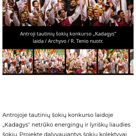
Antroji tautinių šokių konkurso „Kadagys”
laida / Archyvo / R. Tenio nuotr.
Antrojoje tautinių šokių konkurso laidoje
„Kadagys“ netrūko energingų ir lyriškų liaudies
šokių. Projekte dalyvaujantys šokių kolektyvai