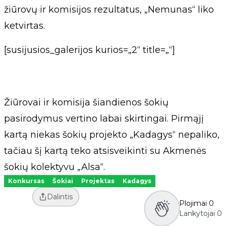
žiūrovų ir komisijos rezultatus, „Nemunas“ liko
ketvirtas.
[susijusios_galerijos kurios=„2“ title=„“]
Žiūrovai ir komisija šiandienos šokių
pasirodymus vertino labai skirtingai. Pirmąjį
kartą niekas šokių projekto „Kadagys“ nepaliko,
tačiau šį kartą teko atsisveikinti su Akmenės
šokių kolektyvu „Alsa“.
Konkursas
Šokiai
Projektas
Kadagys
Dalintis
Plojimai
0
Lankytojai
0