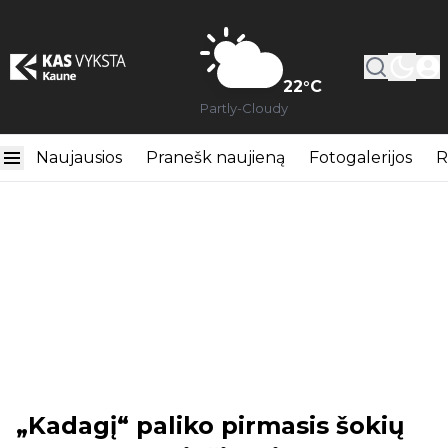
22
°C
Partly-Cloudy
Naujausios
Pranešk naujieną
Fotogalerijos
R
„Kadagį“ paliko pirmasis šokių