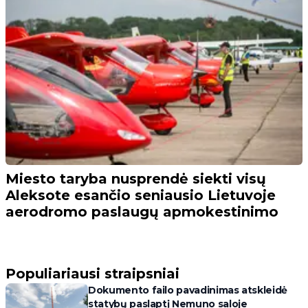
Miesto taryba nusprendė siekti visų
Aleksote esančio seniausio Lietuvoje
aerodromo paslaugų apmokestinimo
Populiariausi straipsniai
Dokumento failo pavadinimas atskleidė
statybų paslaptį Nemuno saloje