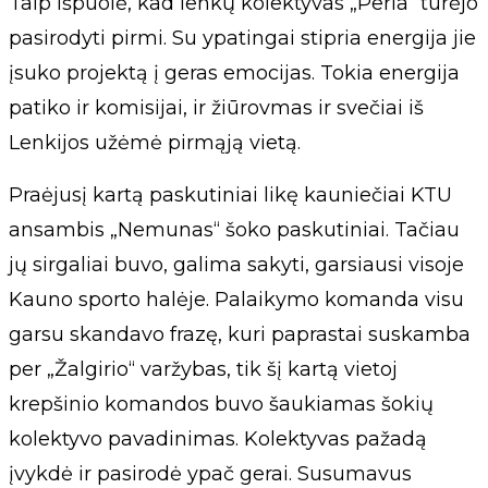
Taip išpuolė, kad lenkų kolektyvas „Perla“ turėjo
pasirodyti pirmi. Su ypatingai stipria energija jie
įsuko projektą į geras emocijas. Tokia energija
patiko ir komisijai, ir žiūrovmas ir svečiai iš
Lenkijos užėmė pirmąją vietą.
Praėjusį kartą paskutiniai likę kauniečiai KTU
ansambis „Nemunas“ šoko paskutiniai. Tačiau
jų sirgaliai buvo, galima sakyti, garsiausi visoje
Kauno sporto halėje. Palaikymo komanda visu
garsu skandavo frazę, kuri paprastai suskamba
per „Žalgirio“ varžybas, tik šį kartą vietoj
krepšinio komandos buvo šaukiamas šokių
kolektyvo pavadinimas. Kolektyvas pažadą
įvykdė ir pasirodė ypač gerai. Susumavus