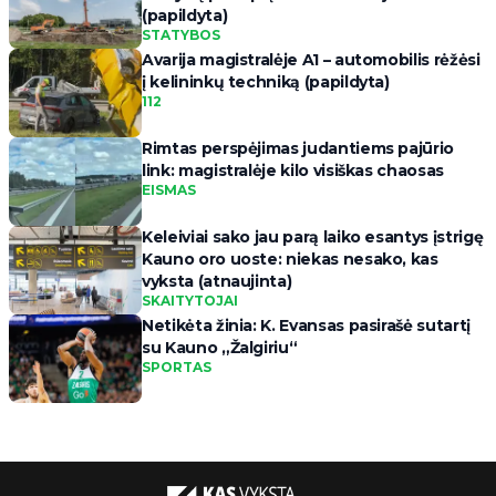
(papildyta)
STATYBOS
Avarija magistralėje A1 – automobilis rėžėsi
į kelininkų techniką (papildyta)
112
Rimtas perspėjimas judantiems pajūrio
link: magistralėje kilo visiškas chaosas
EISMAS
Keleiviai sako jau parą laiko esantys įstrigę
Kauno oro uoste: niekas nesako, kas
vyksta (atnaujinta)
SKAITYTOJAI
Netikėta žinia: K. Evansas pasirašė sutartį
su Kauno „Žalgiriu“
SPORTAS