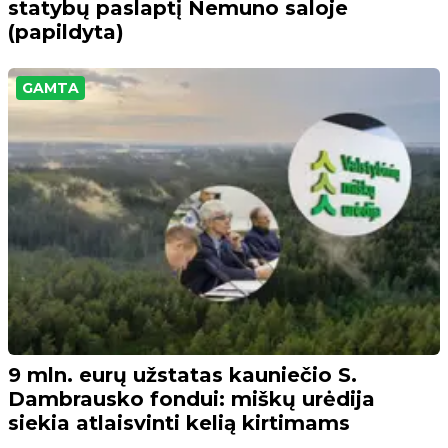
statybų paslaptį Nemuno saloje
(papildyta)
GAMTA
9 mln. eurų užstatas kauniečio S.
Dambrausko fondui: miškų urėdija
siekia atlaisvinti kelią kirtimams