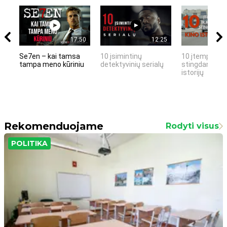
17:50
12:25
Se7en – kai tamsa
10 įsimintinų
10 įtemptų, k
tampa meno kūriniu
detektyvinių serialų
stingdančių k
istorijų
Rekomenduojame
Rodyti visus
POLITIKA