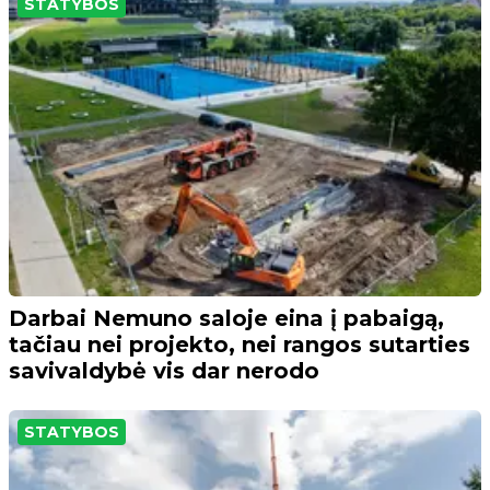
STATYBOS
Darbai Nemuno saloje eina į pabaigą,
tačiau nei projekto, nei rangos sutarties
savivaldybė vis dar nerodo
STATYBOS