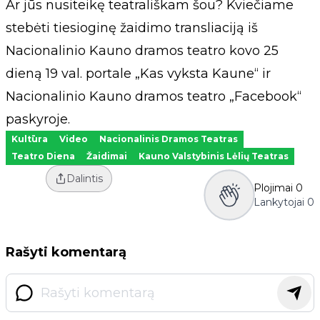
Ar jūs nusiteikę teatrališkam šou? Kviečiame
stebėti tiesioginę žaidimo transliaciją iš
Nacionalinio Kauno dramos teatro kovo 25
dieną 19 val. portale „Kas vyksta Kaune“ ir
Nacionalinio Kauno dramos teatro „Facebook“
paskyroje.
Kultūra
Video
Nacionalinis Dramos Teatras
Teatro Diena
Žaidimai
Kauno Valstybinis Lėlių Teatras
Dalintis
Plojimai
0
Lankytojai
0
Rašyti komentarą