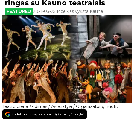
ringas su Kauno teatralais
FEATURED
2021-03-25 14:56
Kas vyksta Kaune
Teatro diena žaidimas / Asociatyvi / Organizatorių nuotr.
Pridėti kaip pageidaujamą šaltinį „Google“