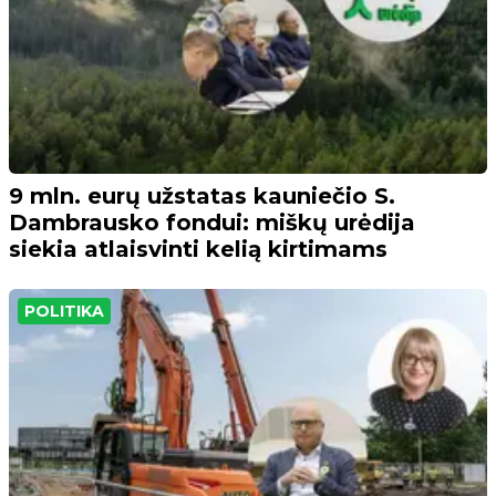
9 mln. eurų užstatas kauniečio S.
Dambrausko fondui: miškų urėdija
siekia atlaisvinti kelią kirtimams
POLITIKA