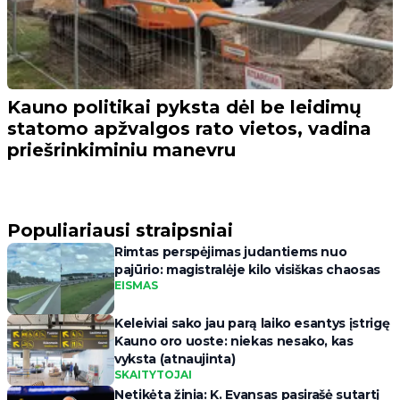
Kauno politikai pyksta dėl be leidimų
statomo apžvalgos rato vietos, vadina
priešrinkiminiu manevru
Populiariausi straipsniai
Rimtas perspėjimas judantiems nuo
pajūrio: magistralėje kilo visiškas chaosas
EISMAS
Keleiviai sako jau parą laiko esantys įstrigę
Kauno oro uoste: niekas nesako, kas
vyksta (atnaujinta)
SKAITYTOJAI
Netikėta žinia: K. Evansas pasirašė sutartį