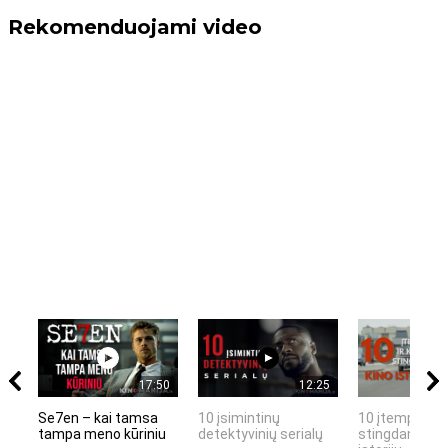
Rekomenduojami video
17:50
12:25
Se7en – kai tamsa
10 įsimintinų
10 įtemptų, k
tampa meno kūriniu
detektyvinių serialų
stingdančių k