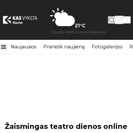
21
°C
Cloudy-With-Sunny-Intervals
Naujausios
Pranešk naujieną
Fotogalerijos
R
Žaismingas teatro dienos online