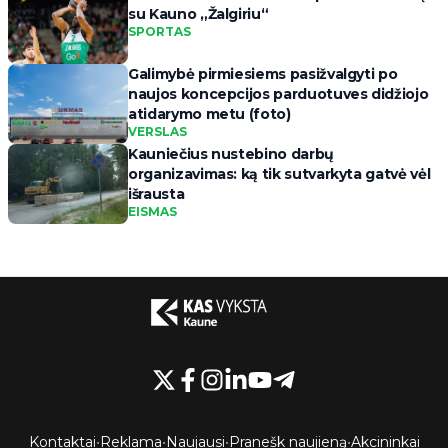
su Kauno „Žalgiriu“
SPORTAS
Galimybė pirmiesiems pasižvalgyti po
naujos koncepcijos parduotuves didžiojo
atidarymo metu (foto)
VERSLAS
Kauniečius nustebino darbų
organizavimas: ką tik sutvarkyta gatvė vėl
išrausta
EISMAS
Kontaktai
•
Reklama
•
Naujausi
•
Pranešk naujieną
•
Akcininkai