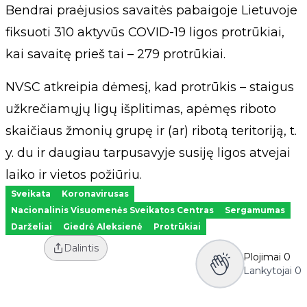
Bendrai praėjusios savaitės pabaigoje Lietuvoje
fiksuoti 310 aktyvūs COVID-19 ligos protrūkiai,
kai savaitę prieš tai – 279 protrūkiai.
NVSC atkreipia dėmesį, kad protrūkis – staigus
užkrečiamųjų ligų išplitimas, apėmęs riboto
skaičiaus žmonių grupę ir (ar) ribotą teritoriją, t.
y. du ir daugiau tarpusavyje susiję ligos atvejai
laiko ir vietos požiūriu.
Sveikata
Koronavirusas
Nacionalinis Visuomenės Sveikatos Centras
Sergamumas
Darželiai
Giedrė Aleksienė
Protrūkiai
Dalintis
Plojimai
0
Lankytojai
0