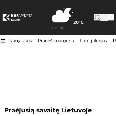
20
°C
Cloudy
Naujausios
Pranešk naujieną
Fotogalerijos
R
Praėjusią savaitę Lietuvoje