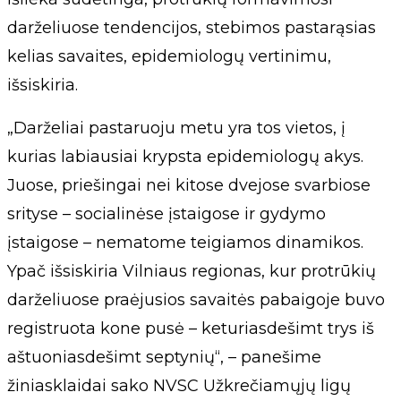
darželiuose tendencijos, stebimos pastarąsias
kelias savaites, epidemiologų vertinimu,
išsiskiria.
„Darželiai pastaruoju metu yra tos vietos, į
kurias labiausiai krypsta epidemiologų akys.
Juose, priešingai nei kitose dvejose svarbiose
srityse – socialinėse įstaigose ir gydymo
įstaigose – nematome teigiamos dinamikos.
Ypač išsiskiria Vilniaus regionas, kur protrūkių
darželiuose praėjusios savaitės pabaigoje buvo
registruota kone pusė – keturiasdešimt trys iš
aštuoniasdešimt septynių“, – panešime
žiniasklaidai sako NVSC Užkrečiamųjų ligų