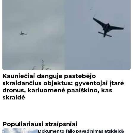
Kauniečiai danguje pastebėjo
skraidančius objektus: gyventojai įtarė
dronus, kariuomenė paaiškino, kas
skraidė
Populiariausi straipsniai
Dokumento failo pavadinimas atskleidė