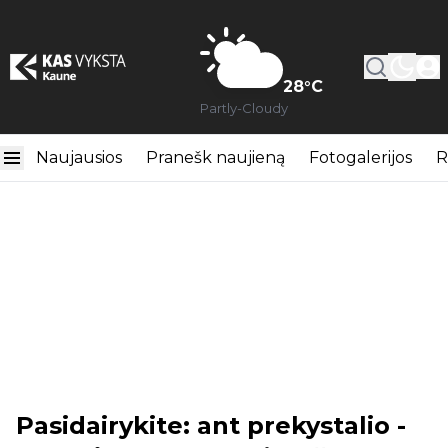
28
°C
Partly-Cloudy
Naujausios
Pranešk naujieną
Fotogalerijos
R
Pasidairykite: ant prekystalio -