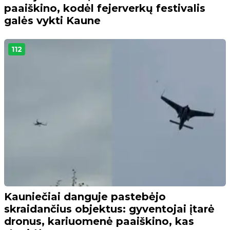
paaiškino, kodėl fejerverkų festivalis
galės vykti Kaune
112
Kauniečiai danguje pastebėjo
skraidančius objektus: gyventojai įtarė
dronus, kariuomenė paaiškino, kas