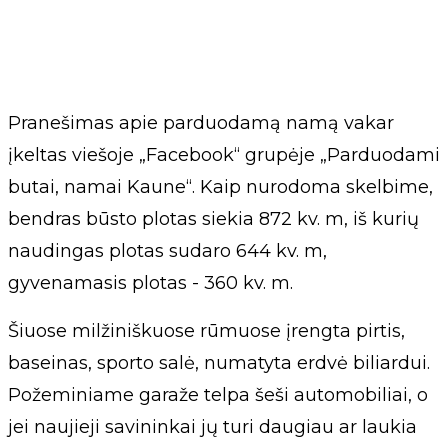
Pranešimas apie parduodamą namą vakar
įkeltas viešoje „Facebook“ grupėje „Parduodami
butai, namai Kaune“. Kaip nurodoma skelbime,
bendras būsto plotas siekia 872 kv. m, iš kurių
naudingas plotas sudaro 644 kv. m,
gyvenamasis plotas - 360 kv. m.
Šiuose milžiniškuose rūmuose įrengta pirtis,
baseinas, sporto salė, numatyta erdvė biliardui.
Požeminiame garaže telpa šeši automobiliai, o
jei naujieji savininkai jų turi daugiau ar laukia