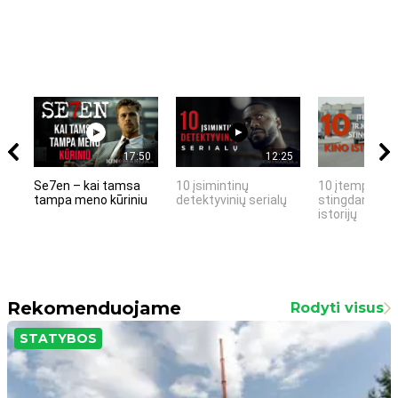
17:50
12:25
Se7en – kai tamsa
10 įsimintinų
10 įtemptų, k
tampa meno kūriniu
detektyvinių serialų
stingdančių k
istorijų
Rekomenduojame
Rodyti visus
STATYBOS