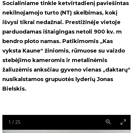
Socialiniame tinkle ketvirtadienį paviešintas
nekilnojamojo turto (NT) skelbimas, kokį
išvysi tikrai nedažnai. Prestižinėje vietoje
parduodamas ištaigingas netoli 900 kv. m
bendro ploto namas. Patikimomis „Kas
vyksta Kaune“ žiniomis, rūmuose su vaizdo
stebėjimo kameromis ir metalinėmis
žaliuzėmis anksčiau gyveno vienas „daktarų“
nusikalstamos grupuotės lyderių Jonas
Bielskis.
1
/
25