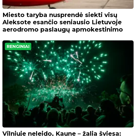
Miesto taryba nusprendė siekti visų
Aleksote esančio seniausio Lietuvoje
aerodromo paslaugų apmokestinimo
RENGINIAI
Vilniuje neleido, Kaune – žalia šviesa: