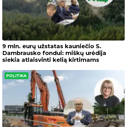
9 mln. eurų užstatas kauniečio S.
Dambrausko fondui: miškų urėdija
siekia atlaisvinti kelią kirtimams
POLITIKA