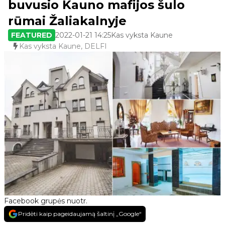
buvusio Kauno mafijos šulo
rūmai Žaliakalnyje
FEATURED
2022-01-21 14:25
Kas vyksta Kaune
Kas vyksta Kaune, DELFI
Facebook grupės nuotr.
Pridėti kaip pageidaujamą šaltinį „Google“