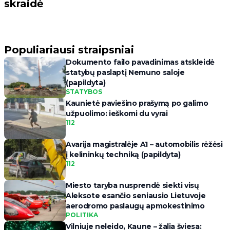
skraidė
Populiariausi straipsniai
Dokumento failo pavadinimas atskleidė
statybų paslaptį Nemuno saloje
(papildyta)
STATYBOS
Kaunietė paviešino prašymą po galimo
užpuolimo: ieškomi du vyrai
112
Avarija magistralėje A1 – automobilis rėžėsi
į kelininkų techniką (papildyta)
112
Miesto taryba nusprendė siekti visų
Aleksote esančio seniausio Lietuvoje
aerodromo paslaugų apmokestinimo
POLITIKA
Vilniuje neleido, Kaune – žalia šviesa: