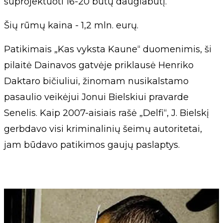
suprojektuoti 16-20 butų daugiabutį.
Šių rūmų kaina - 1,2 mln. eurų.
Patikimais „Kas vyksta Kaune“ duomenimis, ši
pilaitė Dainavos gatvėje priklausė Henriko
Daktaro bičiuliui, žinomam nusikalstamo
pasaulio veikėjui Jonui Bielskiui pravarde
Senelis. Kaip 2007-aisiais rašė „Delfi“, J. Bielskį
gerbdavo visi kriminalinių šeimų autoritetai,
jam būdavo patikimos gaujų paslaptys.