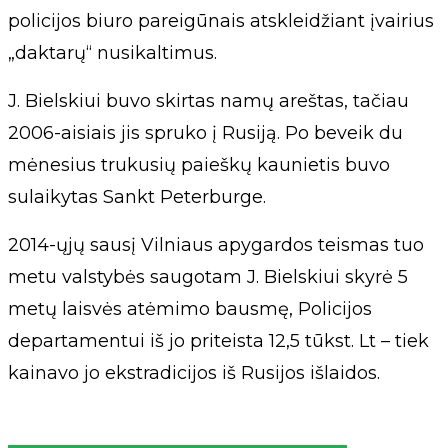
policijos biuro pareigūnais atskleidžiant įvairius
„daktarų“ nusikaltimus.
J. Bielskiui buvo skirtas namų areštas, tačiau
2006-aisiais jis spruko į Rusiją. Po beveik du
mėnesius trukusių paieškų kaunietis buvo
sulaikytas Sankt Peterburge.
2014-ųjų sausį Vilniaus apygardos teismas tuo
metu valstybės saugotam J. Bielskiui skyrė 5
metų laisvės atėmimo bausmę, Policijos
departamentui iš jo priteista 12,5 tūkst. Lt – tiek
kainavo jo ekstradicijos iš Rusijos išlaidos.