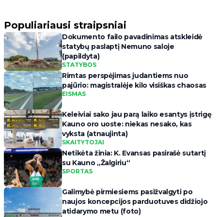
Populiariausi straipsniai
Dokumento failo pavadinimas atskleidė
statybų paslaptį Nemuno saloje
(papildyta)
STATYBOS
Rimtas perspėjimas judantiems nuo
pajūrio: magistralėje kilo visiškas chaosas
EISMAS
Keleiviai sako jau parą laiko esantys įstrigę
Kauno oro uoste: niekas nesako, kas
vyksta (atnaujinta)
SKAITYTOJAI
Netikėta žinia: K. Evansas pasirašė sutartį
su Kauno „Žalgiriu“
SPORTAS
Galimybė pirmiesiems pasižvalgyti po
naujos koncepcijos parduotuves didžiojo
atidarymo metu (foto)