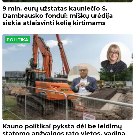
9 mln. eurų užstatas kauniečio S.
Dambrausko fondui: miškų urėdija
siekia atlaisvinti kelią kirtimams
POLITIKA
Kauno politikai pyksta dėl be leidimų
statomo apžvalgos rato vietos, vadina