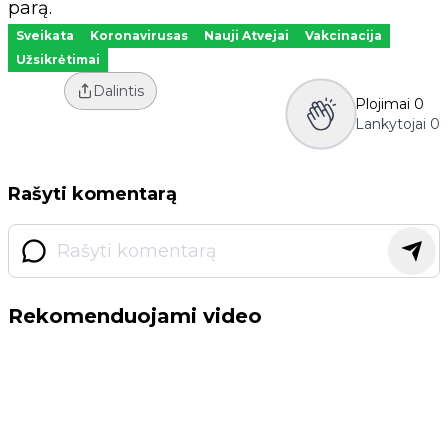
parą.
Sveikata
Koronavirusas
Nauji Atvejai
Vakcinacija
Užsikrėtimai
Dalintis
Plojimai
0
Lankytojai
0
Rašyti komentarą
Rekomenduojami video