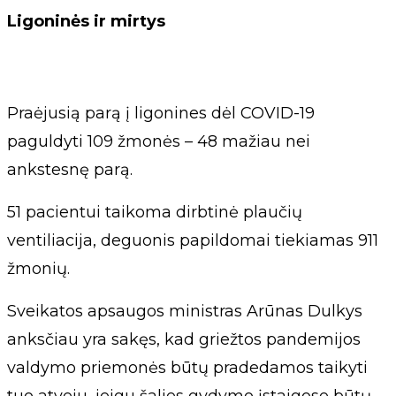
Ligoninės ir mirtys
Praėjusią parą į ligonines dėl COVID-19
paguldyti 109 žmonės – 48 mažiau nei
ankstesnę parą.
51 pacientui taikoma dirbtinė plaučių
ventiliacija, deguonis papildomai tiekiamas 911
žmonių.
Sveikatos apsaugos ministras Arūnas Dulkys
anksčiau yra sakęs, kad griežtos pandemijos
valdymo priemonės būtų pradedamos taikyti
tuo atveju, jeigu šalies gydymo įstaigose būtų