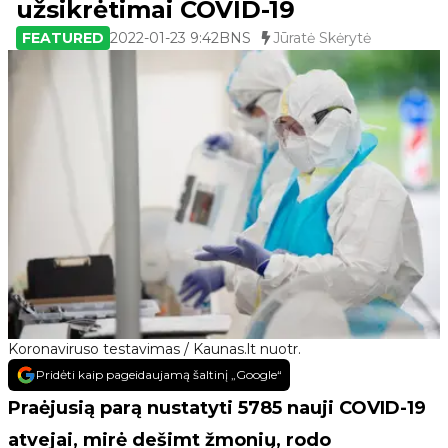
užsikrėtimai COVID-19
FEATURED
2022-01-23 9:42
BNS
Jūratė Skėrytė
Koronaviruso testavimas / Kaunas.lt nuotr.
Pridėti kaip pageidaujamą šaltinį „Google“
Praėjusią parą nustatyti 5785 nauji COVID-19
atvejai, mirė dešimt žmonių, rodo