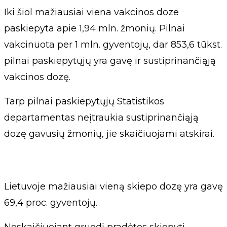
Iki šiol mažiausiai viena vakcinos doze
paskiepyta apie 1,94 mln. žmonių. Pilnai
vakcinuota per 1 mln. gyventojų, dar 853,6 tūkst.
pilnai paskiepytųjų yra gavę ir sustiprinančiąją
vakcinos dozę.
Tarp pilnai paskiepytųjų Statistikos
departamentas neįtraukia sustiprinančiąją
dozę gavusių žmonių, jie skaičiuojami atskirai.
Lietuvoje mažiausiai vieną skiepo dozę yra gavę
69,4 proc. gyventojų.
Neskaičiuojant gruodį pradėtos skiepyti