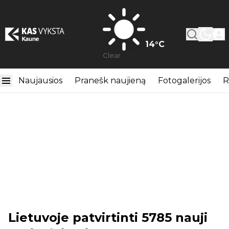
14
°C
Clear
Naujausios
Pranešk naujieną
Fotogalerijos
R
Lietuvoje patvirtinti 5785 nauji