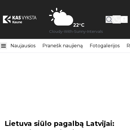
22
°C
Cloudy-With-Sunny-Intervals
Naujausios
Pranešk naujieną
Fotogalerijos
R
Lietuva siūlo pagalbą Latvijai: