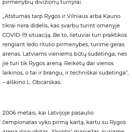
pirmenybių divizionų turnyrai.
„Atstumas tarp Rygos ir Vilniaus arba Kauno
tikrai nėra didelis, kas svarbu turint omenyje
COVID-19 situaciją. Be to, lietuviai turi praktikos
rengiant ledo ritulio pirmenybes, turime geras
arenas. Latviams vieniems būtų sudėtinga, nes
jie turi tik Rygos areną. Reikėtų dar vienos
laikinos, o tai ir brangu, ir techniškai sudėtinga“,
– aiškino L. Obcarskas.
2006 metais, kai Latvijoje pasaulio
čempionatas vyko pirmą kartą, kartu su Rygos
arena išnaudotas „Skonto“ maniežas, kuriame