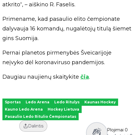
atkrito“, – aiškino R. Faselis.
Primename, kad pasaulio elito čempionate
dalyvauja 16 komandų, nugalėtojų titulą šiemet
gins Suomija.
Pernai planetos pirmenybės Šveicarijoje
neįvyko dėl koronaviruso pandemijos.
Daugiau naujienų skaitykite
čia
.
Sportas
Ledo Arena
Ledo Ritulys
Kaunas Hockey
Kauno Ledo Arena
Hockey Lietuva
Pasaulio Ledo Ritulio Čempionatas
Dalintis
Plojimai
0