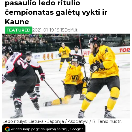
pasaulio ledo ritulio
čempionatas galėtų vykti ir
Kaune
FEATURED
2021-01-19 19:15
Delfi.lt
Ledo ritulys: Lietuva - Japonija / Asociatyvi / R. Tenio nuotr.
Pridėti kaip pageidaujamą šaltinį „Google“