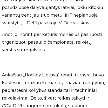
posėdžiuose dalyvaujantys latviai, jokių kitokių
variantų bent jau šiuo metu IIHF neplanuoja
svarstyti“, – Delfi pasakojo V. Budrauskas.
Anot jo, norint per keturis mėnesius pasiruošti
organizuoti pasaulio čempionatą, reikėtų
verstis strimgalviais.
Anksčiau „Hockey Lietuva“ rengti turnyrai buvo
kuklesni – mažiau komandų, mažiau rungtynių,
paprastesni kokybės standartai ir techniniai
reikalavimai. Be to, šįkart reikės taikyti ir
COVID-19 saugumo protokolą, su kuriuo