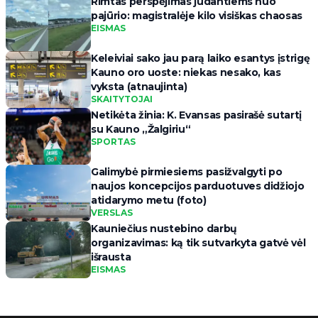
Rimtas perspėjimas judantiems nuo
pajūrio: magistralėje kilo visiškas chaosas
EISMAS
Keleiviai sako jau parą laiko esantys įstrigę
Kauno oro uoste: niekas nesako, kas
vyksta (atnaujinta)
SKAITYTOJAI
Netikėta žinia: K. Evansas pasirašė sutartį
su Kauno „Žalgiriu“
SPORTAS
Galimybė pirmiesiems pasižvalgyti po
naujos koncepcijos parduotuves didžiojo
atidarymo metu (foto)
VERSLAS
Kauniečius nustebino darbų
organizavimas: ką tik sutvarkyta gatvė vėl
išrausta
EISMAS