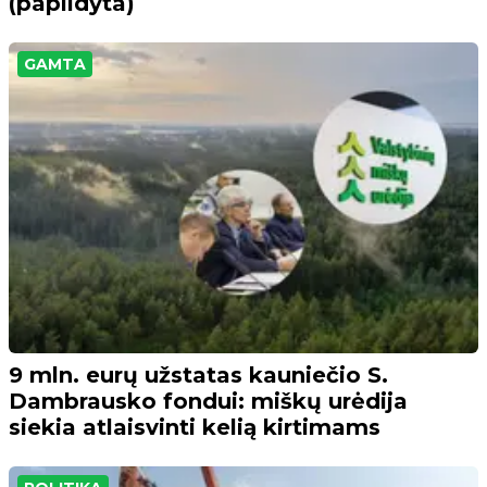
(papildyta)
GAMTA
9 mln. eurų užstatas kauniečio S.
Dambrausko fondui: miškų urėdija
siekia atlaisvinti kelią kirtimams