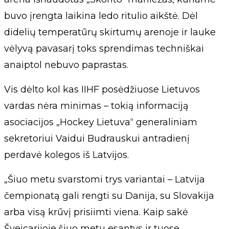
buvo įrengta laikina ledo ritulio aikštė. Dėl
didelių temperatūrų skirtumų arenoje ir lauke
vėlyvą pavasarį toks sprendimas techniškai
anaiptol nebuvo paprastas.
Vis dėlto kol kas IIHF posėdžiuose Lietuvos
vardas nėra minimas – tokią informaciją
asociacijos „Hockey Lietuva“ generaliniam
sekretoriui Vaidui Budrauskui antradienį
perdavė kolegos iš Latvijos.
„Šiuo metu svarstomi trys variantai – Latvija
čempionatą gali rengti su Danija, su Slovakija
arba visą krūvį prisiimti viena. Kaip sakė
Šveicarijoje šiuo metu esantys ir tuose