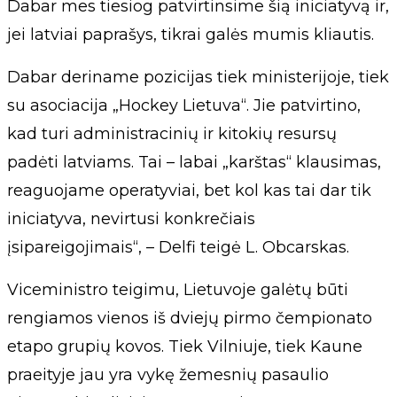
Dabar mes tiesiog patvirtinsime šią iniciatyvą ir,
jei latviai paprašys, tikrai galės mumis kliautis.
Dabar deriname pozicijas tiek ministerijoje, tiek
su asociacija „Hockey Lietuva“. Jie patvirtino,
kad turi administracinių ir kitokių resursų
padėti latviams. Tai – labai „karštas“ klausimas,
reaguojame operatyviai, bet kol kas tai dar tik
iniciatyva, nevirtusi konkrečiais
įsipareigojimais“, – Delfi teigė L. Obcarskas.
Viceministro teigimu, Lietuvoje galėtų būti
rengiamos vienos iš dviejų pirmo čempionato
etapo grupių kovos. Tiek Vilniuje, tiek Kaune
praeityje jau yra vykę žemesnių pasaulio