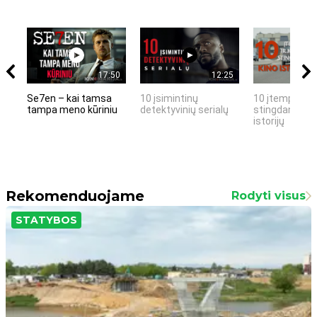
17:50
12:25
Se7en – kai tamsa
10 įsimintinų
10 įtemptų, k
tampa meno kūriniu
detektyvinių serialų
stingdančių k
istorijų
Rekomenduojame
Rodyti visus
STATYBOS