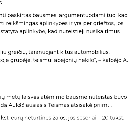
s.
lninti paskirtas bausmes, argumentuodami tuo, kad
ti reikšmingas aplinkybes ir yra per griežtos, jos
statytą aplinkybę, kad nuteistieji nusikaltimus
liu greičiu, taranuojant kitus automobilius,
toje grupėje, teismui abejonių nekilo“, – kalbėjo A.
verių metų laisvės atėmimo bausme nuteistas buvo
dą Aukščiausiasis Teismas atsisakė priimti.
. eurų neturtinės žalos, jos seseriai – 20 tūkst.