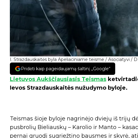
I. Strazdauskaitės byla Apeliaciniame teisme / Asociatyvi / 
Pridėti kaip pageidaujamą šaltinį „Google“
Lietuvos Aukščiausiasis Teismas
ketvirtadi
Ievos Strazdauskaitės nužudymo byloje.
Teismas šioje byloje nagrinėjo dviejų iš trijų 
pusbrolių Bieliauskų – Karolio ir Manto – kasa
pernai gruodį sugriežtino bausmes ir skyrė, at