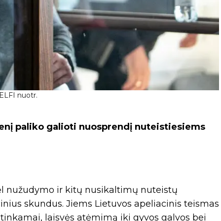
DELFI nuotr.
enį paliko galioti nuosprendį nuteistiesiems
dėl nužudymo ir kitų nusikaltimų nuteistų
cinius skundus. Jiems Lietuvos apeliacinis teismas
itinkamai, laisvės atėmimą iki gyvos galvos bei