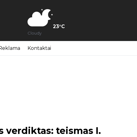
23
°C
Cloudy
Reklama
Kontaktai
 verdiktas: teismas I.