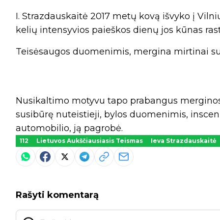
I. Strazdauskaitė 2017 metų kovą išvyko į Vilni
kelių intensyvios paieškos dienų jos kūnas ras
Teisėsaugos duomenimis, mergina mirtinai s
Nusikaltimo motyvu tapo prabangus merginos 
susibūrę nuteistieji, bylos duomenimis, insceniz
automobilio, ją pagrobė.
112
Lietuvos Aukščiausiasis Teismas
Ieva Strazdauskaitė
Rašyti komentarą