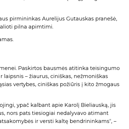
aus pirmininkas Aurelijus Gutauskas pranešė,
lioti pilna apimtimi.
iamas.
omenei. Paskirtos bausmės atitinka teisingumo
ir laipsnis – žiaurus, ciniškas, nežmoniškas
sias vertybes, ciniškas požiūris į kito žmogaus
ingi, ypač kalbant apie Karolį Bieliauską, jis
us, nors pats tiesiogiai nedalyvavo atimant
 atsakomybės ir versti kaltę bendrininkams“, –