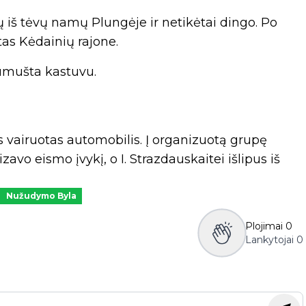
ų iš tėvų namų Plungėje ir netikėtai dingo. Po
tas Kėdainių rajone.
umušta kastuvu.
vairuotas automobilis. Į organizuotą grupę
avo eismo įvykį, o I. Strazdauskaitei išlipus iš
Nužudymo Byla
Plojimai
0
Lankytojai
0