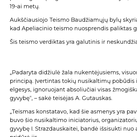
19-ai metų.
Aukščiausiojo Teismo Baudžiamųjų bylų skyri
kad Apeliacinio teismo nuosprendis paliktas ga
Šis teismo verdiktas yra galutinis ir neskundž
„Padaryta didžiulė žala nukentėjusiems, visu
principą. Įvertintas tokių nusikaltimų pobūdis 
elgesys, ignoruojant absoliučiai visas žmogišką
gyvybę“, – sakė teisėjas A. Gutauskas.
„Teismas konstatavo, kad šie asmenys yra pavoj
buvo šio nusikaltimo iniciatorius, organizatori
gyvybę I. Strazdauskaitei, bandė išsisukti nuo