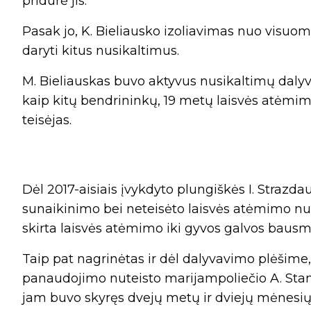
pridūrė jis.
Pasak jo, K. Bieliausko izoliavimas nuo visuom
daryti kitus nusikaltimus.
M. Bieliauskas buvo aktyvus nusikaltimų dalyv
kaip kitų bendrininkų, 19 metų laisvės atėmi
teisėjas.
Dėl 2017-aisiais įvykdyto plungiškės I. Strazd
sunaikinimo bei neteisėto laisvės atėmimo nu
skirta laisvės atėmimo iki gyvos galvos bausm
Taip pat nagrinėtas ir dėl dalyvavimo plėšime,
panaudojimo nuteisto marijampoliečio A. Sta
jam buvo skyręs dvejų metų ir dviejų mėnesių