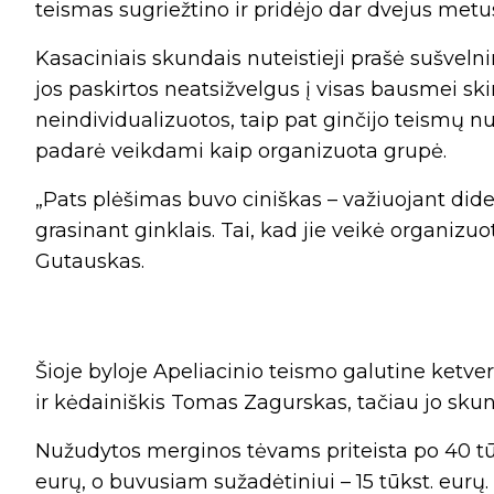
teismas sugriežtino ir pridėjo dar dvejus metu
Kasaciniais skundais nuteistieji prašė sušve
jos paskirtos neatsižvelgus į visas bausmei skir
neindividualizuotos, taip pat ginčijo teismų nu
padarė veikdami kaip organizuota grupė.
„Pats plėšimas buvo ciniškas – važiuojant dide
grasinant ginklais. Tai, kad jie veikė organizuo
Gutauskas.
Šioje byloje Apeliacinio teismo galutine ket
ir kėdainiškis Tomas Zagurskas, tačiau jo skun
Nužudytos merginos tėvams priteista po 40 tūkst
eurų, o buvusiam sužadėtiniui – 15 tūkst. eurų.