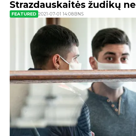
Strazdauskaitės žudikų ne
FEATURED
2021-07-01 14:08
BNS