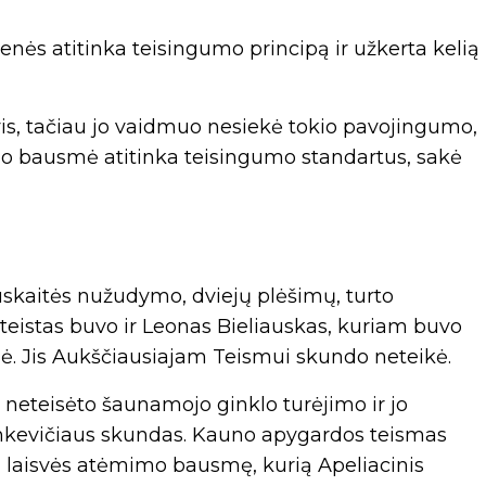
enės atitinka teisingumo principą ir užkerta kelią
is, tačiau jo vaidmuo nesiekė tokio pavojingumo,
mo bausmė atitinka teisingumo standartus, sakė
auskaitės nužudymo, dviejų plėšimų, turto
teistas buvo ir Leonas Bieliauskas, kuriam buvo
ė. Jis Aukščiausiajam Teismui skundo neteikė.
 neteisėto šaunamojo ginklo turėjimo ir jo
nkevičiaus skundas. Kauno apygardos teismas
 laisvės atėmimo bausmę, kurią Apeliacinis