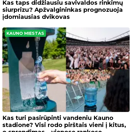
Kas taps didžiausiu savivaldos rinkimų
siurprizu? Apžvalgininkas prognozuoja
įdomiausias dvikovas
KAUNO MIESTAS
Kas turi pasirūpinti vandeniu Kauno
stadione? Visi rodo pirštais vieni į kitus,
o sprendimas – vienose rankose