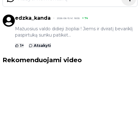
edzka_kanda
2026-06-15 kl. 18:55
+
74
Mažuosius valdo didieji žiopliai ! Jiems ir dviratį bevariklį
paspirtuką sunku patikėt...
1
+
Atsakyti
Rekomenduojami video