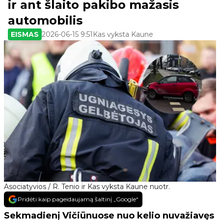
ir ant šlaito pakibo mažasis
automobilis
EISMAS
2026-06-15 9:51
Kas vyksta Kaune
Asociatyvios / R. Tenio ir Kas vyksta Kaune nuotr.
Pridėti kaip pageidaujamą šaltinį „Google“
Sekmadienį Vičiūnuose nuo kelio nuvažiavęs