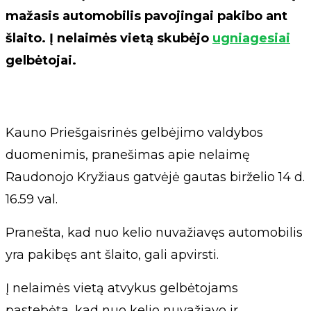
mažasis automobilis pavojingai pakibo ant
šlaito. Į nelaimės vietą skubėjo
ugniagesiai
gelbėtojai.
Kauno Priešgaisrinės gelbėjimo valdybos
duomenimis, pranešimas apie nelaimę
Raudonojo Kryžiaus gatvėjė gautas birželio 14 d.
16.59 val.
Pranešta, kad nuo kelio nuvažiavęs automobilis
yra pakibęs ant šlaito, gali apvirsti.
Į nelaimės vietą atvykus gelbėtojams
pastebėta, kad nuo kelio nuvažiavo ir