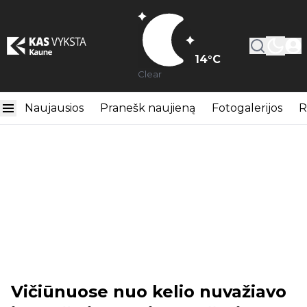
14
°C
Clear
Naujausios
Pranešk naujieną
Fotogalerijos
R
Vičiūnuose nuo kelio nuvažiavo