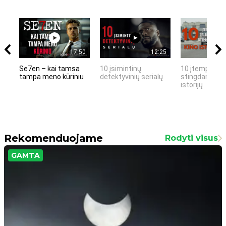
17:50
12:25
Se7en – kai tamsa
10 įsimintinų
10 įtemptų, k
tampa meno kūriniu
detektyvinių serialų
stingdančių k
istorijų
Rekomenduojame
Rodyti visus
GAMTA