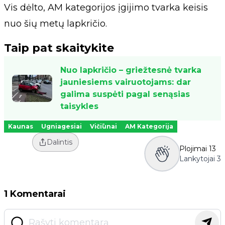
Vis dėlto, AM kategorijos įgijimo tvarka keisis
nuo šių metų lapkričio.
Taip pat skaitykite
Nuo lapkričio – griežtesnė tvarka
jauniesiems vairuotojams: dar
galima suspėti pagal senąsias
taisykles
Kaunas
Ugniagesiai
Vičiūnai
AM Kategorija
Dalintis
Plojimai
13
Lankytojai
3
1 Komentarai