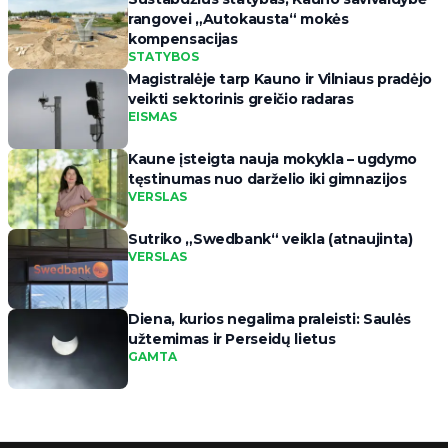
rangovei „Autokausta“ mokės
kompensacijas
STATYBOS
Magistralėje tarp Kauno ir Vilniaus pradėjo
veikti sektorinis greičio radaras
EISMAS
Kaune įsteigta nauja mokykla – ugdymo
tęstinumas nuo darželio iki gimnazijos
VERSLAS
Sutriko „Swedbank“ veikla (atnaujinta)
VERSLAS
Diena, kurios negalima praleisti: Saulės
užtemimas ir Perseidų lietus
GAMTA