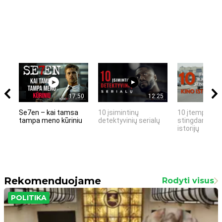
17:50
12:25
Se7en – kai tamsa
10 įsimintinų
10 įtemptų, k
tampa meno kūriniu
detektyvinių serialų
stingdančių k
istorijų
Rekomenduojame
Rodyti visus
POLITIKA