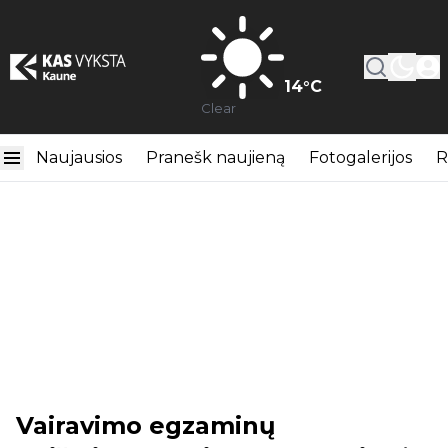
14
°C
Clear
Naujausios
Pranešk naujieną
Fotogalerijos
R
Vairavimo egzaminų