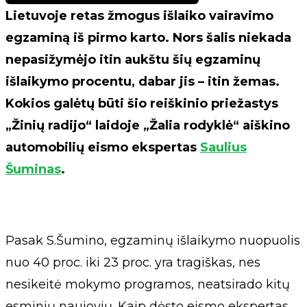
Lietuvoje retas žmogus išlaiko vairavimo
egzaminą iš pirmo karto. Nors šalis niekada
nepasižymėjo itin aukštu šių egzaminų
išlaikymo procentu, dabar jis – itin žemas.
Kokios galėtų būti šio reiškinio priežastys
„Žinių radijo“ laidoje „Žalia rodyklė“ aiškino
automobilių eismo ekspertas
Saulius
Šuminas
.
Pasak S.Šumino, egzaminų išlaikymo nuopuolis
nuo 40 proc. iki 23 proc. yra tragiškas, nes
nesikeitė mokymo programos, neatsirado kitų
esminių naujovių. Kaip dėsto eismo ekspertas,