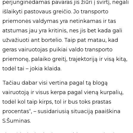
perjunginėdamas pavaras jis žiūri į svirtį, negali
išlaikyti pastovaus greičio. Jo transporto
priemonės valdymas yra netinkamas ir tas
atstumas jau yra kritinis, nes jis bet kada gali
užvažiuoti ant bortelio. Taip pat matau, kad
geras vairuotojas puikiai valdo transporto
priemonę, palaiko greitį, trajektoriją ir visą kitą,
todėl tai – jokia klaida.
Tačiau dabar visi vertina pagal tą blogą
vairuotoją ir visus kerpa pagal vieną kurpalių,
todėl kol taip kirps, tol ir bus toks prastas
procentas“, – susidariusią situaciją paaiškina
S.Šuminas.