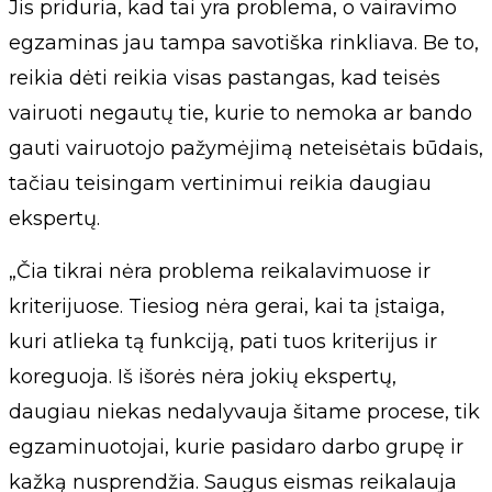
Jis priduria, kad tai yra problema, o vairavimo
egzaminas jau tampa savotiška rinkliava. Be to,
reikia dėti reikia visas pastangas, kad teisės
vairuoti negautų tie, kurie to nemoka ar bando
gauti vairuotojo pažymėjimą neteisėtais būdais,
tačiau teisingam vertinimui reikia daugiau
ekspertų.
„Čia tikrai nėra problema reikalavimuose ir
kriterijuose. Tiesiog nėra gerai, kai ta įstaiga,
kuri atlieka tą funkciją, pati tuos kriterijus ir
koreguoja. Iš išorės nėra jokių ekspertų,
daugiau niekas nedalyvauja šitame procese, tik
egzaminuotojai, kurie pasidaro darbo grupę ir
kažką nusprendžia. Saugus eismas reikalauja