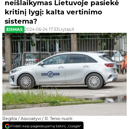
neišlaikymas Lietuvoje pasiekė
kritinį lygį: kalta vertinimo
sistema?
EISMAS
2024-06-24 17:33
Lrytas.lt
Regitra / Asociatyvi / R. Tenio nuotr.
Pridėti kaip pageidaujamą šaltinį „Google“