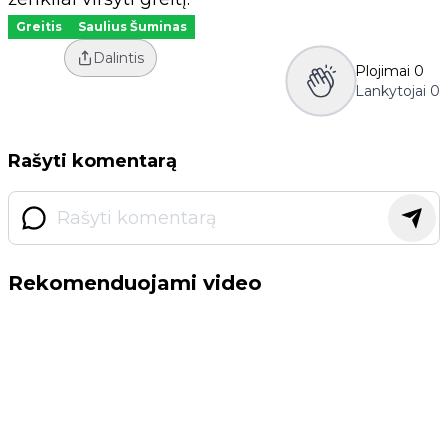
Greitis
Saulius Šuminas
Dalintis
Plojimai
0
Lankytojai
0
Rašyti komentarą
Rekomenduojami video