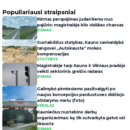
Populiariausi straipsniai
Rimtas perspėjimas judantiems nuo
pajūrio: magistralėje kilo visiškas chaosas
EISMAS
Sustabdžius statybas, Kauno savivaldybė
rangovei „Autokausta“ mokės
kompensacijas
STATYBOS
Magistralėje tarp Kauno ir Vilniaus pradėjo
veikti sektorinis greičio radaras
EISMAS
Galimybė pirmiesiems pasižvalgyti po
naujos koncepcijos parduotuves didžiojo
atidarymo metu (foto)
VERSLAS
Kauniečius nustebino darbų
organizavimas: ką tik sutvarkyta gatvė vėl
išrausta
EISMAS