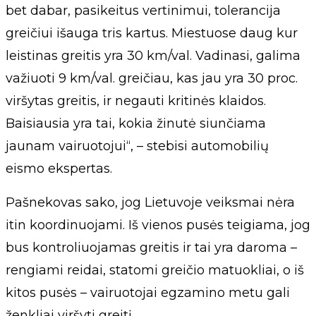
bet dabar, pasikeitus vertinimui, tolerancija
greičiui išauga tris kartus. Miestuose daug kur
leistinas greitis yra 30 km/val. Vadinasi, galima
važiuoti 9 km/val. greičiau, kas jau yra 30 proc.
viršytas greitis, ir negauti kritinės klaidos.
Baisiausia yra tai, kokia žinutė siunčiama
jaunam vairuotojui“, – stebisi automobilių
eismo ekspertas.
Pašnekovas sako, jog Lietuvoje veiksmai nėra
itin koordinuojami. Iš vienos pusės teigiama, jog
bus kontroliuojamas greitis ir tai yra daroma –
rengiami reidai, statomi greičio matuokliai, o iš
kitos pusės – vairuotojai egzamino metu gali
ženkliai viršyti greitį.