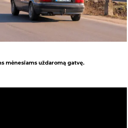
ims mėnesiams uždaromą gatvę.