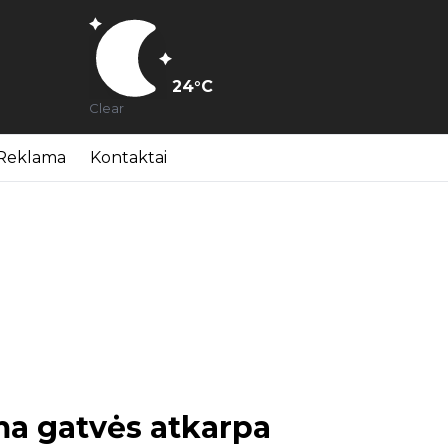
24
°C
Clear
Reklama
Kontaktai
a gatvės atkarpa