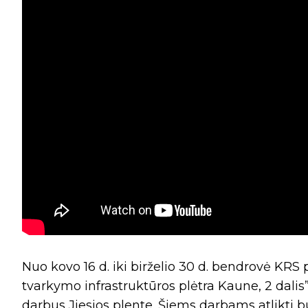
Nuo kovo 16 d. iki birželio 30 d. bendrovė KRS
tvarkymo infrastruktūros plėtra Kaune, 2 dalis
darbus Jiesios plente. Šiems darbams atlikti 