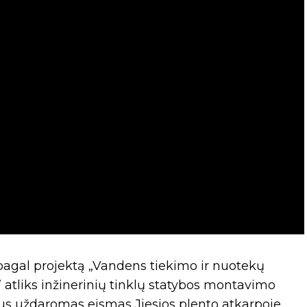
 pagal projektą „Vandens tiekimo ir nuotekų
” atliks inžinerinių tinklų statybos montavimo
bus uždaromas eismas Jiesios plento atkarpoje