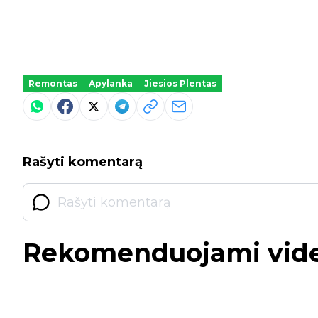
Remontas
Apylanka
Jiesios Plentas
Rašyti komentarą
Rekomenduojami vid