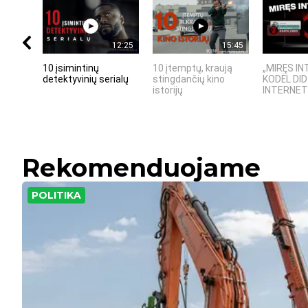
12:25
15:45
10 įsimintinų
10 įtemptų, kraują
„MIRĘS IN
detektyvinių serialų
stingdančių kino
KODĖL DID
istorijų
INTERNETO
Rekomenduojame
POLITIKA