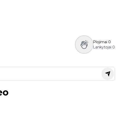
Plojimai
0
Lankytojai
0
eo