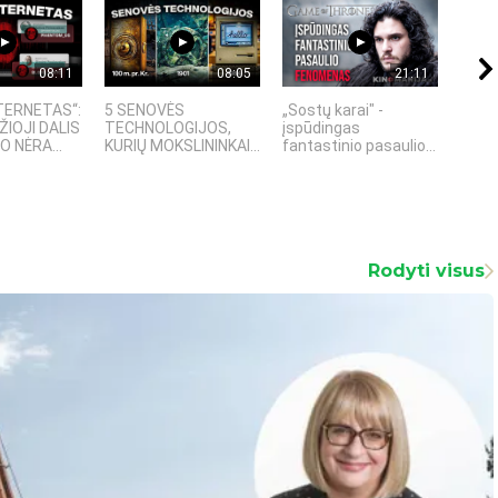
08:11
08:05
21:11
TERNETAS“:
5 SENOVĖS
„Sostų karai" -
4 PA
ŽIOJI DALIS
TECHNOLOGIJOS,
įspūdingas
TECH
 NĖRA...
KURIŲ MOKSLININKAI...
fantastinio pasaulio...
KURI
Rodyti visus