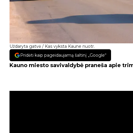
Uždaryta gatvė / Kas vyksta Kaune nuotr.
Pridėti kaip pageidaujamą šaltinį „Google“
Kauno miesto savivaldybė praneša apie tr