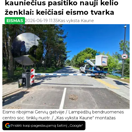
kauniečius pasitiko nauji kelio
ženklai: keičiasi eismo tvarka
EISMAS
2026-06-19 11:35
Kas vyksta Kaune
Eismo ribojimai Gervių gatvėje / Lampėdžių bendruomenės
centro soc. tinklų nuotr. / „Kas vyksta Kaune“ montažas
Pridėti kaip pageidaujamą šaltinį „Google“