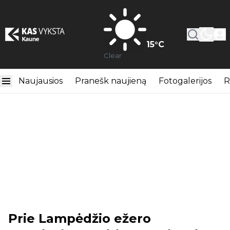
15
°C
Clear
Naujausios
Pranešk naujieną
Fotogalerijos
R
Prie Lampėdžio ežero