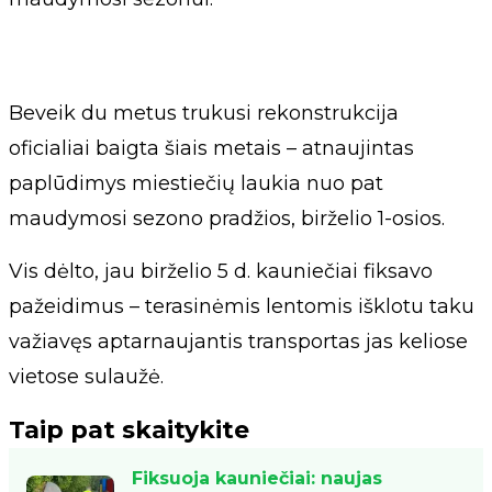
Beveik du metus trukusi rekonstrukcija
oficialiai baigta šiais metais – atnaujintas
paplūdimys miestiečių laukia nuo pat
maudymosi sezono pradžios, birželio 1-osios.
Vis dėlto, jau birželio 5 d. kauniečiai fiksavo
pažeidimus – terasinėmis lentomis išklotu taku
važiavęs aptarnaujantis transportas jas keliose
vietose sulaužė.
Taip pat skaitykite
Fiksuoja kauniečiai: naujas