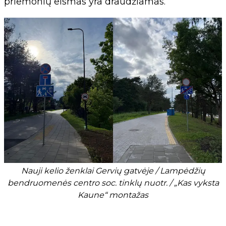
priemonių eismas yra draudžiamas.
Nauji kelio ženklai Gervių gatvėje / Lampėdžių
bendruomenės centro soc. tinklų nuotr. / „Kas vyksta
Kaune“ montažas