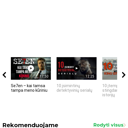
17:50
12:25
Se7en – kai tamsa
10 įsimintinų
10 įtemptų, k
tampa meno kūriniu
detektyvinių serialų
stingdančių k
istorijų
Rekomenduojame
Rodyti visus