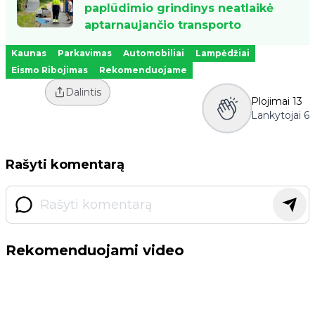
paplūdimio grindinys neatlaikė
aptarnaujančio transporto
Kaunas
Parkavimas
Automobiliai
Lampėdžiai
Eismo Ribojimas
Rekomenduojame
Dalintis
Plojimai
13
Lankytojai
6
Rašyti komentarą
Rekomenduojami video