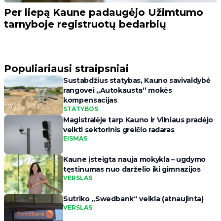
Per liepą Kaune padaugėjo Užimtumo
tarnyboje registruotų bedarbių
Populiariausi straipsniai
Sustabdžius statybas, Kauno savivaldybė
rangovei „Autokausta“ mokės
kompensacijas
STATYBOS
Magistralėje tarp Kauno ir Vilniaus pradėjo
veikti sektorinis greičio radaras
EISMAS
Kaune įsteigta nauja mokykla – ugdymo
tęstinumas nuo darželio iki gimnazijos
VERSLAS
Sutriko „Swedbank“ veikla (atnaujinta)
VERSLAS