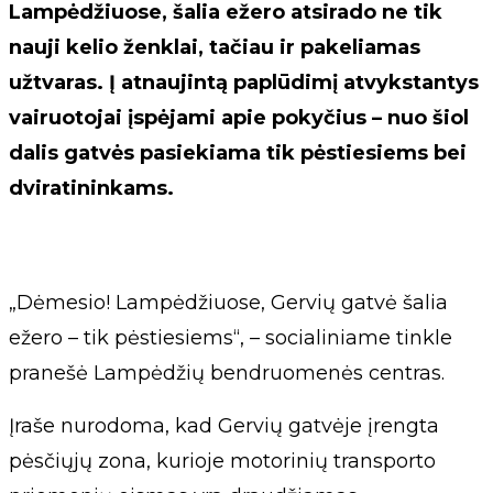
Lampėdžiuose, šalia ežero atsirado ne tik
nauji kelio ženklai, tačiau ir pakeliamas
užtvaras. Į atnaujintą paplūdimį atvykstantys
vairuotojai įspėjami apie pokyčius – nuo šiol
dalis gatvės pasiekiama tik pėstiesiems bei
dviratininkams.
„Dėmesio! Lampėdžiuose, Gervių gatvė šalia
ežero – tik pėstiesiems“, – socialiniame tinkle
pranešė Lampėdžių bendruomenės centras.
Įraše nurodoma, kad Gervių gatvėje įrengta
pėsčiųjų zona, kurioje motorinių transporto