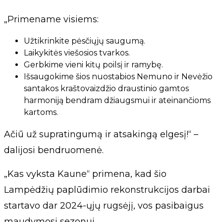
„Primename visiems:
Užtikrinkite pėsčiųjų saugumą.
Laikykitės viešosios tvarkos.
Gerbkime vieni kitų poilsį ir ramybę.
Išsaugokime šios nuostabios Nemuno ir Nevėžio
santakos kraštovaizdžio draustinio gamtos
harmoniją bendram džiaugsmui ir ateinančioms
kartoms.
Ačiū už supratingumą ir atsakingą elgesį!“ –
dalijosi bendruomenė.
„Kas vyksta Kaune“ primena, kad šio
Lampėdžių paplūdimio rekonstrukcijos darbai
startavo dar 2024-ųjų rugsėjį, vos pasibaigus
maudymosi sezonui.