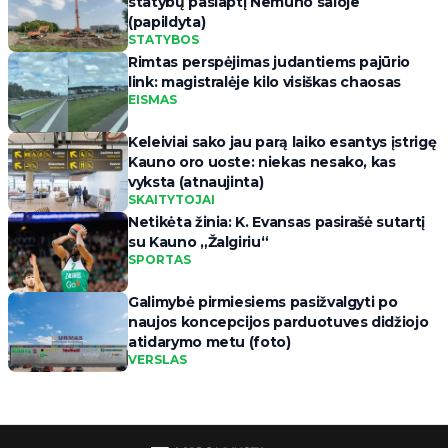
statybų paslaptį Nemuno saloje
(papildyta)
STATYBOS
Rimtas perspėjimas judantiems pajūrio
link: magistralėje kilo visiškas chaosas
EISMAS
Keleiviai sako jau parą laiko esantys įstrigę
Kauno oro uoste: niekas nesako, kas
vyksta (atnaujinta)
SKAITYTOJAI
Netikėta žinia: K. Evansas pasirašė sutartį
su Kauno „Žalgiriu“
SPORTAS
Galimybė pirmiesiems pasižvalgyti po
naujos koncepcijos parduotuves didžiojo
atidarymo metu (foto)
VERSLAS