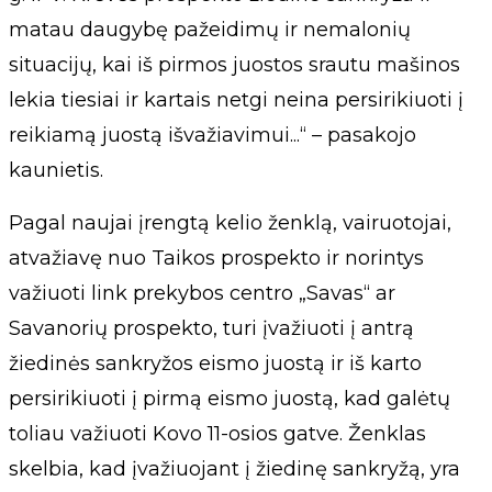
matau daugybę pažeidimų ir nemalonių
situacijų, kai iš pirmos juostos srautu mašinos
lekia tiesiai ir kartais netgi neina persirikiuoti į
reikiamą juostą išvažiavimui...“ – pasakojo
kaunietis.
Pagal naujai įrengtą kelio ženklą, vairuotojai,
atvažiavę nuo Taikos prospekto ir norintys
važiuoti link prekybos centro „Savas“ ar
Savanorių prospekto, turi įvažiuoti į antrą
žiedinės sankryžos eismo juostą ir iš karto
persirikiuoti į pirmą eismo juostą, kad galėtų
toliau važiuoti Kovo 11-osios gatve. Ženklas
skelbia, kad įvažiuojant į žiedinę sankryžą, yra