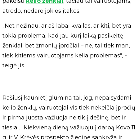
pakeisti
kelio ženklai
, tačiau tai vairuotojams,
atrodo, nedaro jokios įtakos.
„Net nežinau, ar aš labai kvailas, ar kiti, bet yra
tokia problema, kad jau kurį laiką pasikeitę
ženklai, bet žmonių įpročiai – ne, tai tiek man,
tiek kitiems vairuotojams kelia problemas“, -
teigė jis.
Rašiusį kaunietį glumina tai, jog, nepaisydami
kelio ženklų, vairuotojai vis tiek nekeičia įpročių
ir pirma juosta važiuoja ne tik į dešinę, bet ir
tiesiai. „Kiekvieną dieną važiuoju į darbą Kovo 11
g. ir V. Krėvės prospekto žiedine sankryža ir