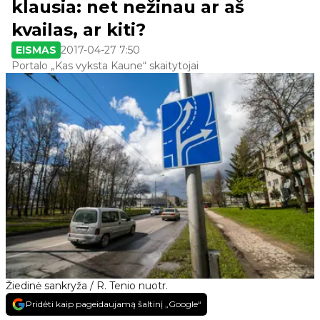
klausia: net nežinau ar aš
kvailas, ar kiti?
EISMAS
2017-04-27 7:50
Portalo „Kas vyksta Kaune“ skaitytojai
Žiedinė sankryža / R. Tenio nuotr.
Pridėti kaip pageidaujamą šaltinį „Google“