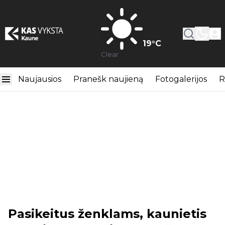
19
°C
Clear
Naujausios
Pranešk naujieną
Fotogalerijos
R
Pasikeitus ženklams, kaunietis