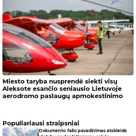
Miesto taryba nusprendė siekti visų
Aleksote esančio seniausio Lietuvoje
aerodromo paslaugų apmokestinimo
Populiariausi straipsniai
Dokumento failo pavadinimas atskleidė