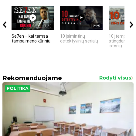
17:50
12:25
Se7en – kai tamsa
10 įsimintinų
10 įtemptų, k
tampa meno kūriniu
detektyvinių serialų
stingdančių k
istorijų
Rekomenduojame
Rodyti visus
POLITIKA