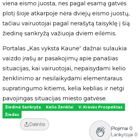
viena eismo juosta, nes pagal esamą gatvės
plotį šioje atkarpoje nėra dviejų eismo juostų,
tačiau vairuotojai pagal nerašytą taisyklę į šią
žiedinę sankryžą važiuoja dviem eilėmis.
Portalas „Kas vyksta Kaune“ dažnai sulaukia
vaizdo įrašų ar pasakojimų apie panašias
situacijas, kai vairuotojai, nepaisydami kelio
ženklinimo ar nesilaikydami elementaraus
supratingumo kitiems, kelia keblias ir netgi
pavojingas situacijas miesto gatvėse.
Žiedinė Sankryža
Kelio Ženklai
V. Krėvės Prospektas
Žiedas
Dalintis
Plojimai
0
Lankytojai
0