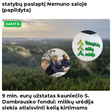
statybų paslaptį Nemuno saloje
(papildyta)
GAMTA
9 mln. eurų užstatas kauniečio S.
Dambrausko fondui: miškų urėdija
siekia atlaisvinti kelią kirtimams