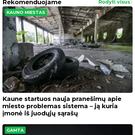
Rekomenduojame
Rodyti visus
KAUNO MIESTAS
Kaune startuos nauja pranešimų apie
miesto problemas sistema – ją kuria
įmonė iš juodųjų sąrašų
GAMTA