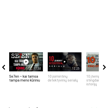
17:50
12:25
Se7en – kai tamsa
10 įsimintinų
10 įtemptų, k
tampa meno kūriniu
detektyvinių serialų
stingdančių k
istorijų