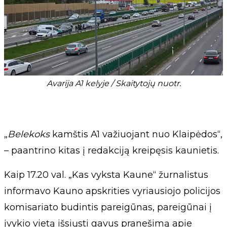
Avarija A1 kelyje / Skaitytojų nuotr.
„
Belekoks
kamštis A1 važiuojant nuo Klaipėdos“,
– paantrino kitas į redakciją kreipęsis kaunietis.
Kaip 17.20 val. „Kas vyksta Kaune“ žurnalistus
informavo Kauno apskrities vyriausiojo policijos
komisariato budintis pareigūnas, pareigūnai į
įvykio vietą išsiųsti gavus pranešimą apie