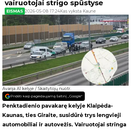
vairuotojai strigo spūstyse
EISMAS
2026-05-08 17:24
Kas vyksta Kaune
Avarija A1 kelyje / Skaitytojų nuotr.
Pridėti kaip pageidaujamą šaltinį „Google“
Penktadienio pavakarę kelyje Klaipėda-
Kaunas, ties Giraite, susidūrė trys lengvieji
automobiliai ir autovežis. Vairuotojai stringa