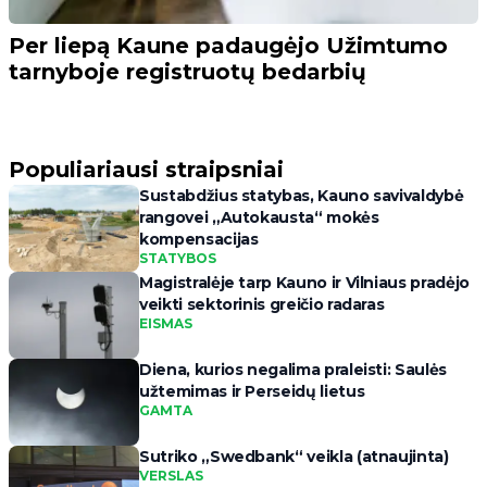
Per liepą Kaune padaugėjo Užimtumo
tarnyboje registruotų bedarbių
Populiariausi straipsniai
Sustabdžius statybas, Kauno savivaldybė
rangovei „Autokausta“ mokės
kompensacijas
STATYBOS
Magistralėje tarp Kauno ir Vilniaus pradėjo
veikti sektorinis greičio radaras
EISMAS
Diena, kurios negalima praleisti: Saulės
užtemimas ir Perseidų lietus
GAMTA
Sutriko „Swedbank“ veikla (atnaujinta)
VERSLAS