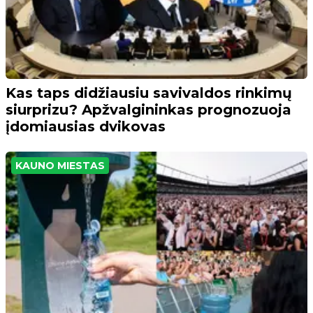
Kas taps didžiausiu savivaldos rinkimų
siurprizu? Apžvalgininkas prognozuoja
įdomiausias dvikovas
KAUNO MIESTAS