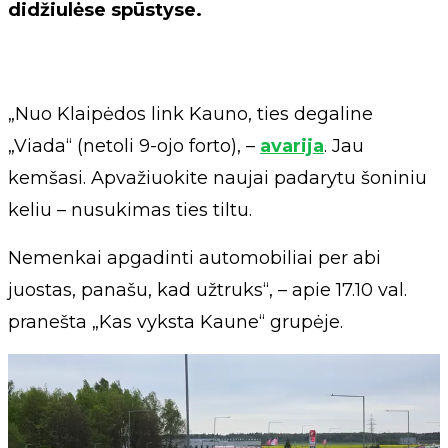
didžiulėse spūstyse.
„Nuo Klaipėdos link Kauno, ties degaline
„Viada“ (netoli 9-ojo forto), –
avarija
. Jau
kemšasi. Apvažiuokite naujai padarytu šoniniu
keliu – nusukimas ties tiltu.
Nemenkai apgadinti automobiliai per abi
juostas, panašu, kad užtruks“, – apie 17.10 val.
pranešta „Kas vyksta Kaune“ grupėje.