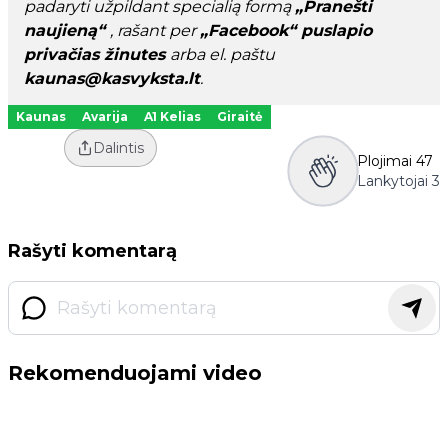
padaryti užpildant specialią formą
„Pranešti
naujieną“
, rašant per
„Facebook“ puslapio
privačias žinutes
arba el. paštu
kaunas@kasvyksta.lt
.
Kaunas
Avarija
A1 Kelias
Giraitė
Dalintis
Plojimai
47
Lankytojai
3
Rašyti komentarą
Rekomenduojami video