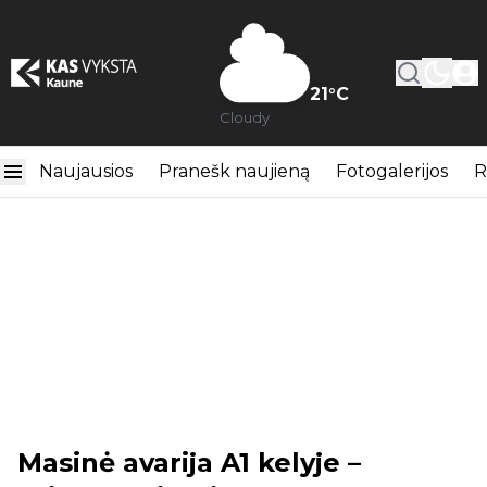
21
°C
Cloudy
Naujausios
Pranešk naujieną
Fotogalerijos
R
Masinė avarija A1 kelyje –