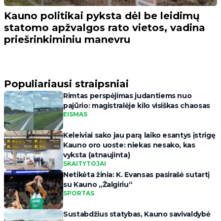
Kauno politikai pyksta dėl be leidimų
statomo apžvalgos rato vietos, vadina
priešrinkiminiu manevru
Populiariausi straipsniai
Rimtas perspėjimas judantiems nuo
pajūrio: magistralėje kilo visiškas chaosas
EISMAS
Keleiviai sako jau parą laiko esantys įstrigę
Kauno oro uoste: niekas nesako, kas
vyksta (atnaujinta)
SKAITYTOJAI
Netikėta žinia: K. Evansas pasirašė sutartį
su Kauno „Žalgiriu“
SPORTAS
Sustabdžius statybas, Kauno savivaldybė