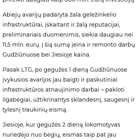
Abiejų avarijų padaryta žala geležinkelio
infrastruktūrai, įskaitant ir žalą reputacijai,
preliminariais duomenimis, siekia daugiau nei
11,5 mln. eurų. Į šią sumą įeina ir remonto darbų
Gudžiūnuose bei Jiesioje kaina.
Pasak LTG, po gegužės 1 dieną Gudžiūnuose
įvykusios avarijos jau baigti ir paskutiniai
infrastruktūros atnaujinimo darbai – pakloti
ilgabėgiai, užtikrinantys sklandesnį, saugesnį ir
tylesnį traukinių eismą.
Jiesioje, kur gegužės 2 dieną lokomotyvas
nuriedėjo nuo bėgių, eismas taip pat jau