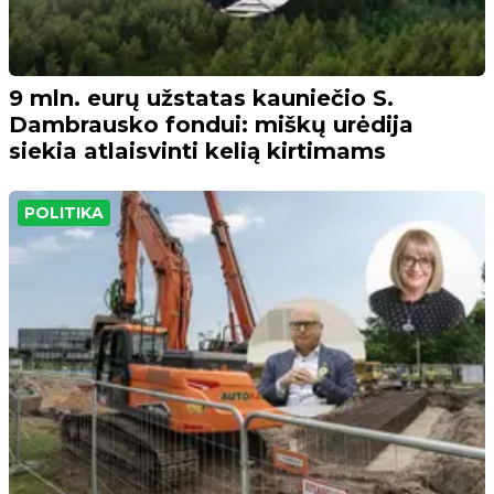
9 mln. eurų užstatas kauniečio S.
Dambrausko fondui: miškų urėdija
siekia atlaisvinti kelią kirtimams
POLITIKA