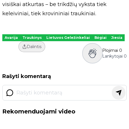
visiškai atkurtas – be trikdžių vyksta tiek
keleiviniai, tiek krovininiai traukiniai.
Avarija
Traukinys
Lietuvos Geležinkeliai
Bėgiai
Jiesia
Dalintis
Plojimai
0
Lankytojai
0
Rašyti komentarą
Rekomenduojami video