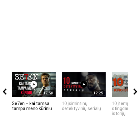
17:50
12:25
Se7en – kai tamsa
10 įsimintinų
10 įtemptų, k
tampa meno kūriniu
detektyvinių serialų
stingdančių k
istorijų