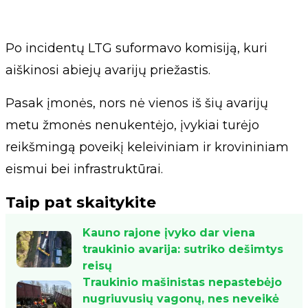
Po incidentų LTG suformavo komisiją, kuri
aiškinosi abiejų avarijų priežastis.
Pasak įmonės, nors nė vienos iš šių avarijų
metu žmonės nenukentėjo, įvykiai turėjo
reikšmingą poveikį keleiviniam ir krovininiam
eismui bei infrastruktūrai.
Taip pat skaitykite
Kauno rajone įvyko dar viena
traukinio avarija: sutriko dešimtys
reisų
Traukinio mašinistas nepastebėjo
nugriuvusių vagonų, nes neveikė