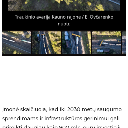
Traukinio avarija Kauno rajone / E. Ovčarenko
nuotr.
Įmonė skaičiuoja, kad iki 2030 metų saugumo
sprendimams ir infrastruktūros gerinimui gali
prireikti daugiau kaip 800 mln. eurų investicijų.