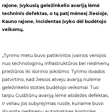
rajone, įvykusią geležinkelio avariją lėmė
techninis defektas, o tą patį mėnesį Jiesioje,
Kauno rajone, incidentas įvyko dėl budėtojo
veiksmų.
„Tyrimo metu buvo patikrintos įvairios versijos:
nuo technologinių infrastruktūros bei riedmenų
priežiūros iki išorinio įsikišimo. Tyrimo išvados
patvirtino, kad Jiesios atveju avariją nulėmė
geležinkelio stoties budėtojo veiksmai. Tuo
tarpu Gudžiūnų avariją lėmė ašidėžės defektas,
ir vėliau jos subyrėjimas ruože, kuriame buvo
išjungta riedmenų automatinės kontrolės