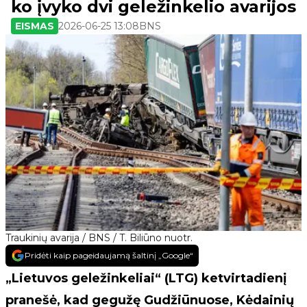
ko įvyko dvi geležinkelio avarijos
EISMAS
2026-06-25 13:08
BNS
Traukinių avarija / BNS / T. Biliūno nuotr.
Pridėti kaip pageidaujamą šaltinį „Google“
„Lietuvos geležinkeliai“ (LTG) ketvirtadienį
pranešė, kad gegužę Gudžiūnuose, Kėdainių