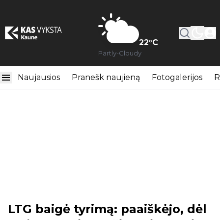
22
°C
Partly-Cloudy
Naujausios
Pranešk naujieną
Fotogalerijos
R
LTG baigė tyrimą: paaiškėjo, dėl