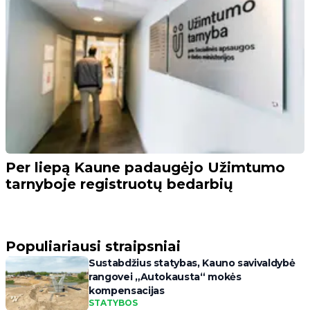
Per liepą Kaune padaugėjo Užimtumo
tarnyboje registruotų bedarbių
Populiariausi straipsniai
Sustabdžius statybas, Kauno savivaldybė
rangovei „Autokausta“ mokės
kompensacijas
STATYBOS