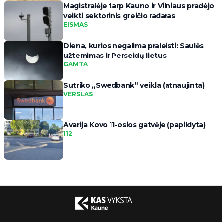
Magistralėje tarp Kauno ir Vilniaus pradėjo
veikti sektorinis greičio radaras
EISMAS
Diena, kurios negalima praleisti: Saulės
užtemimas ir Perseidų lietus
GAMTA
Sutriko „Swedbank“ veikla (atnaujinta)
VERSLAS
Avarija Kovo 11-osios gatvėje (papildyta)
112