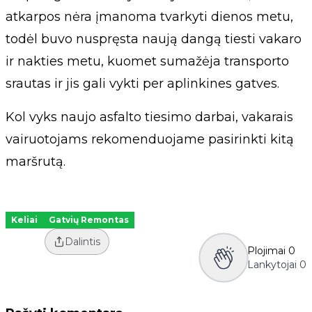
atkarpos nėra įmanoma tvarkyti dienos metu,
todėl buvo nuspręsta naują dangą tiesti vakaro
ir nakties metu, kuomet sumažėja transporto
srautas ir jis gali vykti per aplinkines gatves.
Kol vyks naujo asfalto tiesimo darbai, vakarais
vairuotojams rekomenduojame pasirinkti kitą
maršrutą.
Keliai
Gatvių Remontas
Dalintis
Plojimai
0
Lankytojai
0