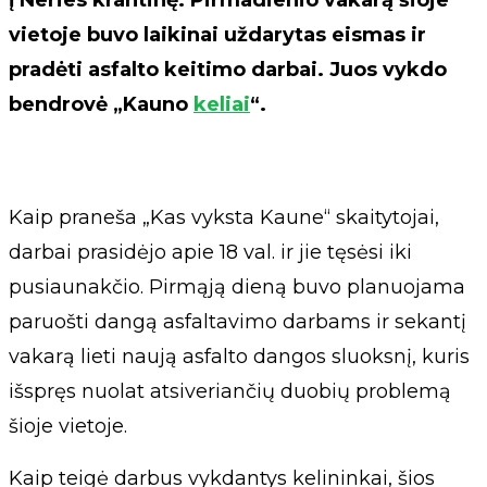
į Neries krantinę. Pirmadienio vakarą šioje
vietoje buvo laikinai uždarytas eismas ir
pradėti asfalto keitimo darbai. Juos vykdo
bendrovė „Kauno
keliai
“.
Kaip praneša „Kas vyksta Kaune“ skaitytojai,
darbai prasidėjo apie 18 val. ir jie tęsėsi iki
pusiaunakčio. Pirmąją dieną buvo planuojama
paruošti dangą asfaltavimo darbams ir sekantį
vakarą lieti naują asfalto dangos sluoksnį, kuris
išspręs nuolat atsiveriančių duobių problemą
šioje vietoje.
Kaip teigė darbus vykdantys kelininkai, šios