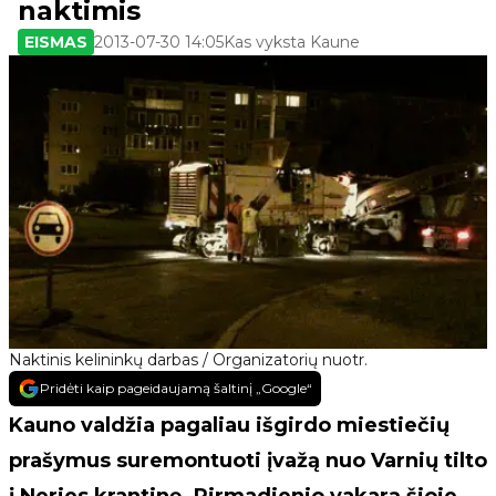
naktimis
EISMAS
2013-07-30 14:05
Kas vyksta Kaune
Naktinis kelininkų darbas / Organizatorių nuotr.
Pridėti kaip pageidaujamą šaltinį „Google“
Kauno valdžia pagaliau išgirdo miestiečių
prašymus suremontuoti įvažą nuo Varnių tilto