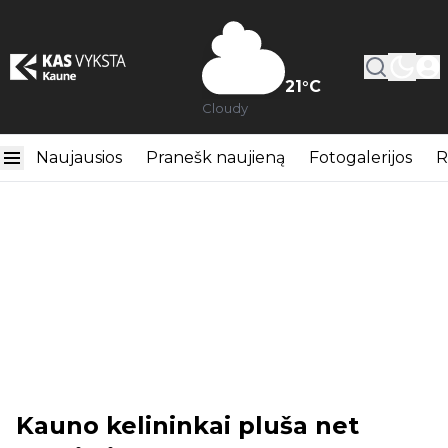
21
°C
Cloudy
Naujausios
Pranešk naujieną
Fotogalerijos
R
Kauno kelininkai pluša net