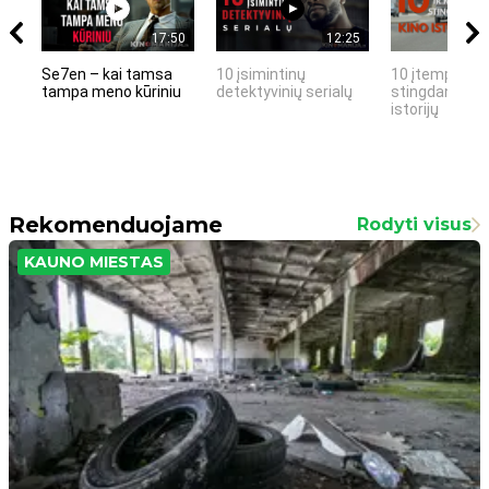
17:50
12:25
Se7en – kai tamsa
10 įsimintinų
10 įtemptų, k
tampa meno kūriniu
detektyvinių serialų
stingdančių k
istorijų
Rekomenduojame
Rodyti visus
KAUNO MIESTAS