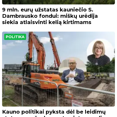
9 mln. eurų užstatas kauniečio S.
Dambrausko fondui: miškų urėdija
siekia atlaisvinti kelią kirtimams
POLITIKA
Kauno politikai pyksta dėl be leidimų