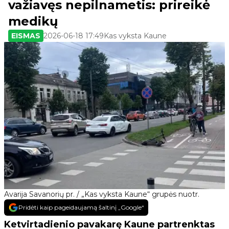
važiavęs nepilnametis: prireikė
medikų
EISMAS
2026-06-18 17:49
Kas vyksta Kaune
Avarija Savanorių pr. / „Kas vyksta Kaune“ grupės nuotr.
Pridėti kaip pageidaujamą šaltinį „Google“
Ketvirtadienio pavakarę Kaune partrenktas