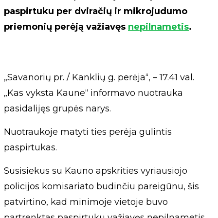
paspirtuku per dviračių ir mikrojudumo
priemonių perėją važiavęs
nepilnametis
.
„Savanorių pr. / Kanklių g. perėja“, – 17.41 val.
„Kas vyksta Kaune“ informavo nuotrauka
pasidalijęs grupės narys.
Nuotraukoje matyti ties perėja gulintis
paspirtukas.
Susisiekus su Kauno apskrities vyriausiojo
policijos komisariato budinčiu pareigūnu, šis
patvirtino, kad minimoje vietoje buvo
partrenktas paspirtuku važiavęs nepilnametis.