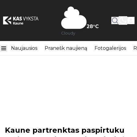
28
°C
Cloudy
Naujausios
Pranešk naujieną
Fotogalerijos
R
Kaune partrenktas paspirtuku