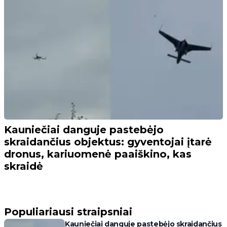
Kauniečiai danguje pastebėjo
skraidančius objektus: gyventojai įtarė
dronus, kariuomenė paaiškino, kas
skraidė
Populiariausi straipsniai
Kauniečiai danguje pastebėjo skraidančius