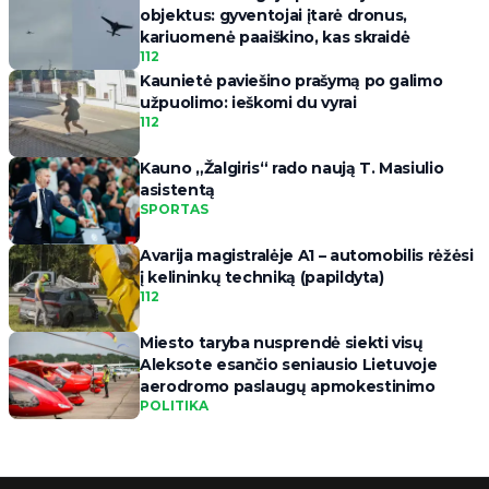
objektus: gyventojai įtarė dronus,
kariuomenė paaiškino, kas skraidė
112
Kaunietė paviešino prašymą po galimo
užpuolimo: ieškomi du vyrai
112
Kauno „Žalgiris“ rado naują T. Masiulio
asistentą
SPORTAS
Avarija magistralėje A1 – automobilis rėžėsi
į kelininkų techniką (papildyta)
112
Miesto taryba nusprendė siekti visų
Aleksote esančio seniausio Lietuvoje
aerodromo paslaugų apmokestinimo
POLITIKA