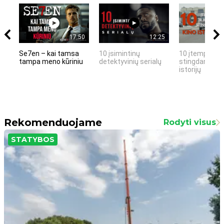
17:50
12:25
Se7en – kai tamsa
10 įsimintinų
10 įtemptų, k
tampa meno kūriniu
detektyvinių serialų
stingdančių k
istorijų
Rekomenduojame
Rodyti visus
STATYBOS