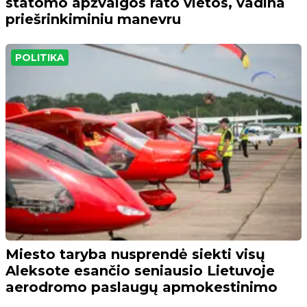
statomo apžvalgos rato vietos, vadina
priešrinkiminiu manevru
POLITIKA
Miesto taryba nusprendė siekti visų
Aleksote esančio seniausio Lietuvoje
aerodromo paslaugų apmokestinimo