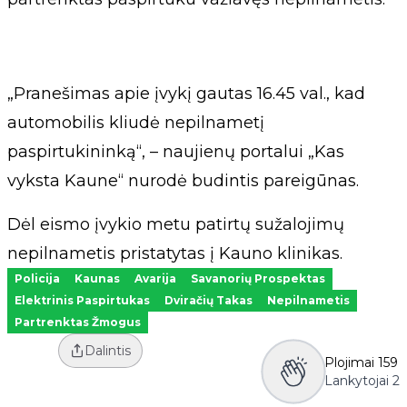
„Pranešimas apie įvykį gautas 16.45 val., kad
automobilis kliudė nepilnametį
paspirtukininką“, – naujienų portalui „Kas
vyksta Kaune“ nurodė budintis pareigūnas.
Dėl eismo įvykio metu patirtų sužalojimų
nepilnametis pristatytas į Kauno klinikas.
Policija
Kaunas
Avarija
Savanorių Prospektas
Elektrinis Paspirtukas
Dviračių Takas
Nepilnametis
Partrenktas Žmogus
Dalintis
Plojimai
159
Lankytojai
2