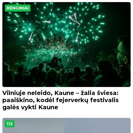
RENGINIAI
Vilniuje neleido, Kaune – žalia šviesa:
paaiškino, kodėl fejerverkų festivalis
galės vykti Kaune
112