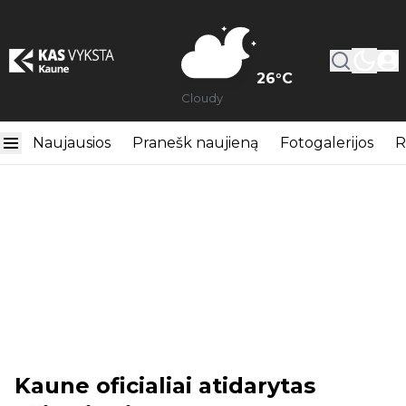
26
°C
Cloudy
Naujausios
Pranešk naujieną
Fotogalerijos
R
Kaune oficialiai atidarytas