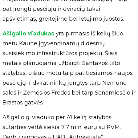
pat įrengti pėsčiųjų ir dviračių takai,
apšvietimas, greitėjimo bei lėtėjimo juostos.
Ašigalio viadukas
yra pirmasis iš kelių šiuo
metu Kaune įgyvendinamų didesnių
susisiekimo infrastruktūros projektų. Šiais
metais planuojama užbaigti Santakos tilto
statybas, o šiuo metu taip pat tiesiamos naujos
pėsčiųjų ir dviratininkų jungtys tarp Nemuno
salos ir Žemosios Fredos bei tarp Senamiesčio ir
Brastos gatvės.
Ašigalio g. viaduko per A1 kelią statybos
sutarties vertė siekia 7,7 mln. eurų su PVM.
Darbų rangovas – UAB „Autokausta“.