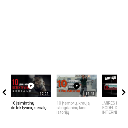
12:25
15:45
10 įsimintinų
10 įtemptų, kraują
„MIRĘS INTER
detektyvinių serialų
stingdančių kino
KODĖL DIDŽIOJ
istorijų
INTERNETO NĖ