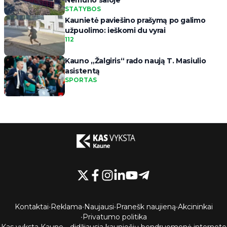
Nemuno saloje
STATYBOS
Kaunietė paviešino prašymą po galimo
užpuolimo: ieškomi du vyrai
112
Kauno „Žalgiris“ rado naują T. Masiulio
asistentą
SPORTAS
Kontaktai
•
Reklama
•
Naujausi
•
Pranešk naujieną
•
Akcininkai
•
Privatumo politika
Kas vyksta Kaune - didžiausia kauniečių bendruomenė internete