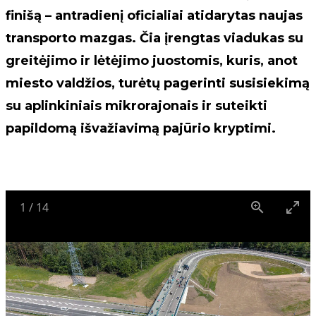
finišą – antradienį oficialiai atidarytas naujas
transporto mazgas. Čia įrengtas viadukas su
greitėjimo ir lėtėjimo juostomis, kuris, anot
miesto valdžios, turėtų pagerinti susisiekimą
su aplinkiniais mikrorajonais ir suteikti
papildomą išvažiavimą pajūrio kryptimi.
1
/
14