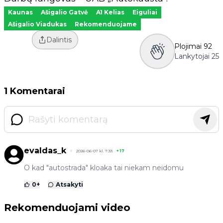
Kaunas
Ašigalio Gatvė
A1 Kelias
Eiguliai
Ašigalio Viadukas
Rekomenduojame
Dalintis
Plojimai
92
Lankytojai
25
1 Komentarai
evaldas_k
2026-06-07 kl. 7:33
+
17
O kad "autostrada" kloaka tai niekam neidomu
0
+
Atsakyti
Rekomenduojami video