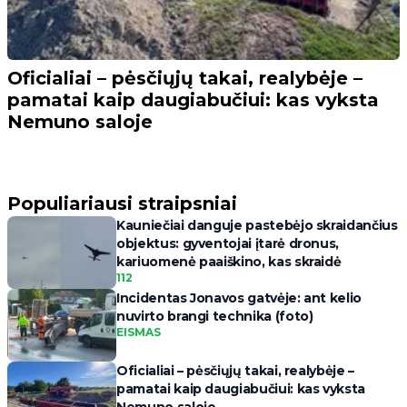
Oficialiai – pėsčiųjų takai, realybėje –
pamatai kaip daugiabučiui: kas vyksta
Nemuno saloje
Populiariausi straipsniai
Kauniečiai danguje pastebėjo skraidančius
objektus: gyventojai įtarė dronus,
kariuomenė paaiškino, kas skraidė
112
Incidentas Jonavos gatvėje: ant kelio
nuvirto brangi technika (foto)
EISMAS
Oficialiai – pėsčiųjų takai, realybėje –
pamatai kaip daugiabučiui: kas vyksta