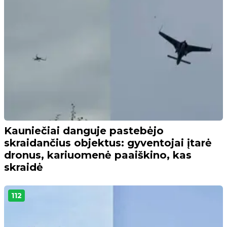
Kauniečiai danguje pastebėjo
skraidančius objektus: gyventojai įtarė
dronus, kariuomenė paaiškino, kas
skraidė
112