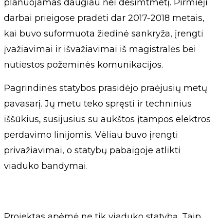
planuojamas daugiau nei dešimtmetį. Pirmieji
darbai prieigose pradėti dar 2017-2018 metais,
kai buvo suformuota žiedinė sankryža, įrengti
įvažiavimai ir išvažiavimai iš magistralės bei
nutiestos požeminės komunikacijos.
Pagrindinės statybos prasidėjo praėjusių metų
pavasarį. Jų metu teko spręsti ir techninius
iššūkius, susijusius su aukštos įtampos elektros
perdavimo linijomis. Vėliau buvo įrengti
privažiavimai, o statybų pabaigoje atlikti
viaduko bandymai.
Projektas apėmė ne tik viaduko statybą. Taip