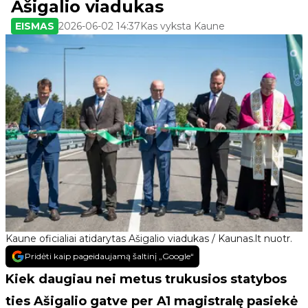
Ašigalio viadukas
EISMAS
2026-06-02 14:37
Kas vyksta Kaune
Kaune oficialiai atidarytas Ašigalio viadukas / Kaunas.lt nuotr.
Pridėti kaip pageidaujamą šaltinį „Google“
Kiek daugiau nei metus trukusios statybos
ties Ašigalio gatve per A1 magistralę pasiekė