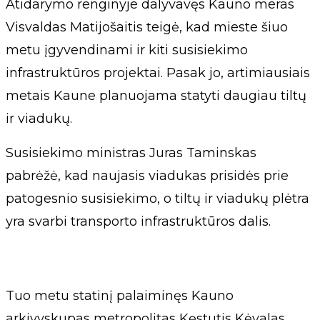
Atidarymo renginyje dalyvavęs Kauno meras
Visvaldas Matijošaitis teigė, kad mieste šiuo
metu įgyvendinami ir kiti susisiekimo
infrastruktūros projektai. Pasak jo, artimiausiais
metais Kaune planuojama statyti daugiau tiltų
ir viadukų.
Susisiekimo ministras Juras Taminskas
pabrėžė, kad naujasis viadukas prisidės prie
patogesnio susisiekimo, o tiltų ir viadukų plėtra
yra svarbi transporto infrastruktūros dalis.
Tuo metu statinį palaiminęs Kauno
arkivyskupas metropolitas Kęstutis Kėvalas