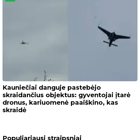
Kauniečiai danguje pastebėjo
skraidančius objektus: gyventojai įtarė
dronus, kariuomenė paaiškino, kas
skraidė
Populiariausi straipsniai