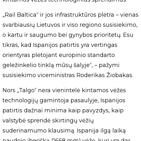
„Rail Baltica“ ir jos infrastruktūros plėtra – vienas
svarbiausių Lietuvos ir viso regiono susisiekimo,
o kartu ir saugumo bei gynybos prioritetų. Esu
tikras, kad Ispanijos patirtis yra vertingas
orientyras plėtojant europinio standarto
geležinkelio tinklą mūsų šalyje“, – pažymi
susisiekimo viceministras Roderikas Žiobakas.
Nors „Talgo“ nėra vienintelė kintamos vėžės
technologijų gamintoja pasaulyje, Ispanijos
patirtis dažnai minima kaip pavyzdys, kaip
valstybė sprendė skirtingų vėžių
suderinamumo klausimą. Ispanija ilgą laiką
naudojo iberišką (1668 mm) vėžę, kuri yra dar