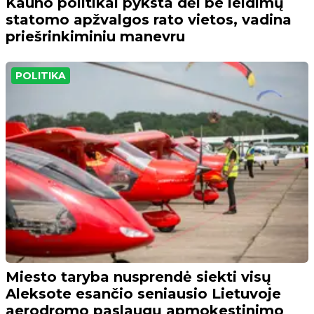
Kauno politikai pyksta dėl be leidimų
statomo apžvalgos rato vietos, vadina
priešrinkiminiu manevru
POLITIKA
Miesto taryba nusprendė siekti visų
Aleksote esančio seniausio Lietuvoje
aerodromo paslaugų apmokestinimo