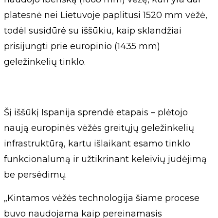
platesnė nei Lietuvoje paplitusi 1520 mm vėžė,
todėl susidūrė su iššūkiu, kaip sklandžiai
prisijungti prie europinio (1435 mm)
geležinkelių tinklo.
Šį iššūkį Ispanija sprendė etapais – plėtojo
naują europinės vėžės greitųjų geležinkelių
infrastruktūrą, kartu išlaikant esamo tinklo
funkcionalumą ir užtikrinant keleivių judėjimą
be persėdimų.
„Kintamos vėžės technologija šiame procese
buvo naudojama kaip pereinamasis