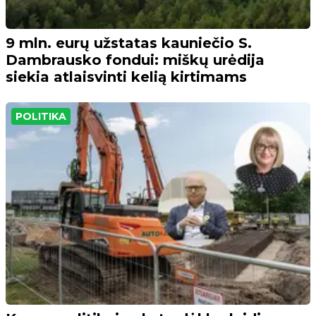
9 mln. eurų užstatas kauniečio S.
Dambrausko fondui: miškų urėdija
siekia atlaisvinti kelią kirtimams
POLITIKA