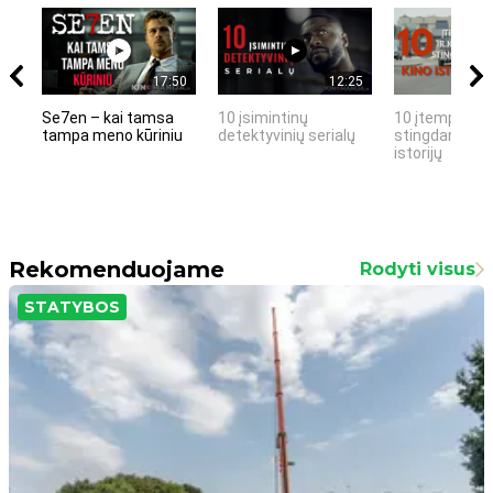
17:50
12:25
Se7en – kai tamsa
10 įsimintinų
10 įtemptų, k
tampa meno kūriniu
detektyvinių serialų
stingdančių k
istorijų
Rekomenduojame
Rodyti visus
STATYBOS