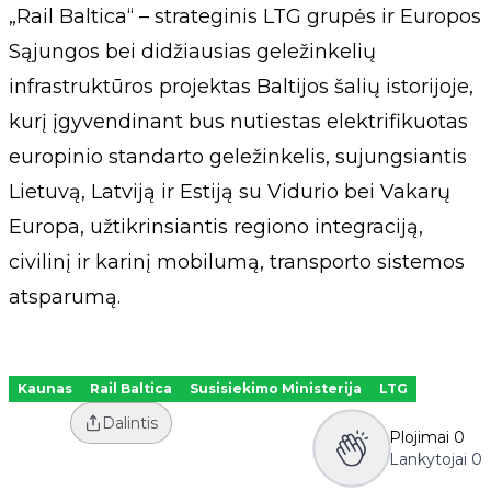
„Rail Baltica“ – strateginis LTG grupės ir Europos
Sąjungos bei didžiausias geležinkelių
infrastruktūros projektas Baltijos šalių istorijoje,
kurį įgyvendinant bus nutiestas elektrifikuotas
europinio standarto geležinkelis, sujungsiantis
Lietuvą, Latviją ir Estiją su Vidurio bei Vakarų
Europa, užtikrinsiantis regiono integraciją,
civilinį ir karinį mobilumą, transporto sistemos
atsparumą.
Kaunas
Rail Baltica
Susisiekimo Ministerija
LTG
Dalintis
Plojimai
0
Lankytojai
0