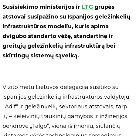
Susisiekimo ministerijos ir
LTG
grupės
atstovai susipažino su Ispanijos geležinkelių
infrastruktūros modeliu, kuris apima
dvigubo standarto vėžę, standartinę ir
greitųjų geležinkelių infrastruktūrą bei
skirtingų sistemų sąveiką.
Vizito metu Lietuvos delegacija susitiko su
Ispanijos geležinkelių infrastruktūros valdytoju
„Adif“ ir geležinkelių sektoriaus atstovais, tarp
jų – keleivinių traukinių gamybos ir inžinerijos
bendrove „Talgo“, viena iš įmonių, siūlančių
kintamos vėžės technologinius sprendimus.