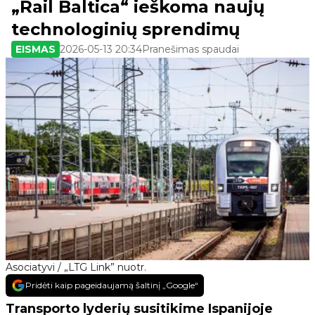
„Rail Baltica“ ieškoma naujų
technologinių sprendimų
EISMAS
2026-05-13 20:34
Pranešimas spaudai
Asociatyvi / „LTG Link” nuotr.
Pridėti kaip pageidaujamą šaltinį „Google“
Transporto lyderių susitikime Ispanijoje