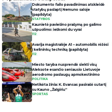
Dokumento failo pavadinimas atskleidė
statybų paslaptį Nemuno saloje
(papildyta)
STATYBOS
Kaunietė paviešino prašymą po galimo
užpuolimo: ieškomi du vyrai
112
Avarija magistralėje A1 – automobilis rėžėsi
į kelininkų techniką (papildyta)
112
Miesto taryba nusprendė siekti visų
Aleksote esančio seniausio Lietuvoje
aerodromo paslaugų apmokestinimo
POLITIKA
Netikėta žinia: K. Evansas pasirašė sutartį
su Kauno „Žalgiriu“
SPORTAS