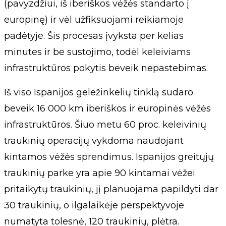
(pavyzdžiui, iš iberiškos vėžės standarto į
europinę) ir vėl užfiksuojami reikiamoje
padėtyje. Šis procesas įvyksta per kelias
minutes ir be sustojimo, todėl keleiviams
infrastruktūros pokytis beveik nepastebimas.
Iš viso Ispanijos geležinkelių tinklą sudaro
beveik 16 000 km iberiškos ir europinės vėžės
infrastruktūros. Šiuo metu 60 proc. keleivinių
traukinių operacijų vykdoma naudojant
kintamos vėžės sprendimus. Ispanijos greitųjų
traukinių parke yra apie 90 kintamai vėžei
pritaikytų traukinių, jį planuojama papildyti dar
30 traukinių, o ilgalaikėje perspektyvoje
numatyta tolesnė, 120 traukinių, plėtra.