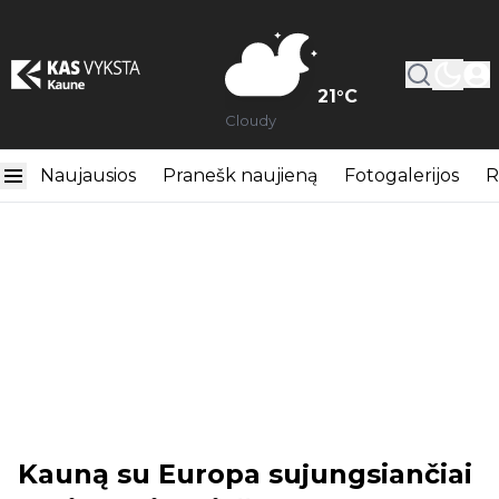
21
°C
Cloudy
Naujausios
Pranešk naujieną
Fotogalerijos
R
Kauną su Europa sujungsiančiai