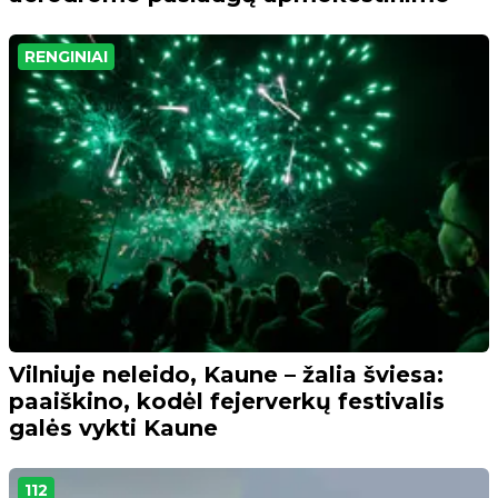
RENGINIAI
Vilniuje neleido, Kaune – žalia šviesa:
paaiškino, kodėl fejerverkų festivalis
galės vykti Kaune
112