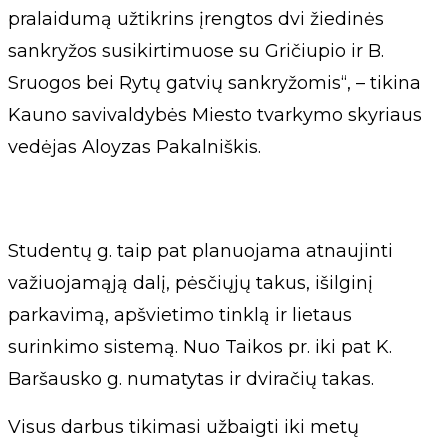
pralaidumą užtikrins įrengtos dvi žiedinės
sankryžos susikirtimuose su Gričiupio ir B.
Sruogos bei Rytų gatvių sankryžomis“, – tikina
Kauno savivaldybės Miesto tvarkymo skyriaus
vedėjas Aloyzas Pakalniškis.
Studentų g. taip pat planuojama atnaujinti
važiuojamąją dalį, pėsčiųjų takus, išilginį
parkavimą, apšvietimo tinklą ir lietaus
surinkimo sistemą. Nuo Taikos pr. iki pat K.
Baršausko g. numatytas ir dviračių takas.
Visus darbus tikimasi užbaigti iki metų