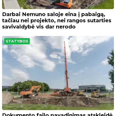
Darbai Nemuno saloje eina į pabaigą,
tačiau nei projekto, nei rangos sutarties
savivaldybė vis dar nerodo
STATYBOS
Dokumento failo pavadinimas atskleidė