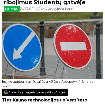
ribojimus Studentų gatvėje
EISMAS
2023-06-16 21:46
Kas vyksta Kaune
Eismo apribojimai Rotušės aikštėje / Asociatyvi / R. Tenio
nuotr.
Pridėti kaip pageidaujamą šaltinį „Google“
Ties Kauno technologijos universiteto