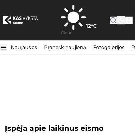
12
°C
Clear
Naujausios
Pranešk naujieną
Fotogalerijos
R
Įspėja apie laikinus eismo