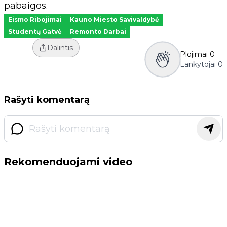
pabaigos.
Eismo Ribojimai
Kauno Miesto Savivaldybė
Studentų Gatvė
Remonto Darbai
Dalintis
Plojimai
0
Lankytojai
0
Rašyti komentarą
Rekomenduojami video