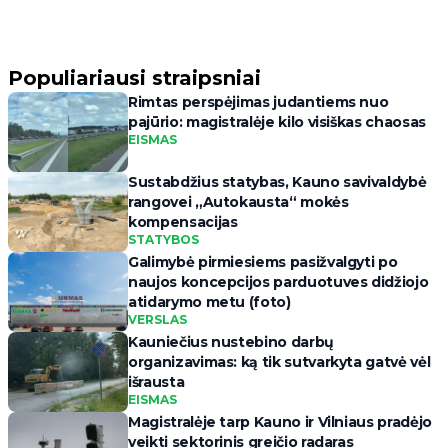
Populiariausi straipsniai
Rimtas perspėjimas judantiems nuo
pajūrio: magistralėje kilo visiškas chaosas
EISMAS
Sustabdžius statybas, Kauno savivaldybė
rangovei „Autokausta“ mokės
kompensacijas
STATYBOS
Galimybė pirmiesiems pasižvalgyti po
naujos koncepcijos parduotuves didžiojo
atidarymo metu (foto)
VERSLAS
Kauniečius nustebino darbų
organizavimas: ką tik sutvarkyta gatvė vėl
išrausta
EISMAS
Magistralėje tarp Kauno ir Vilniaus pradėjo
veikti sektorinis greičio radaras