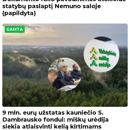
statybų paslaptį Nemuno saloje
(papildyta)
GAMTA
9 mln. eurų užstatas kauniečio S.
Dambrausko fondui: miškų urėdija
siekia atlaisvinti kelią kirtimams