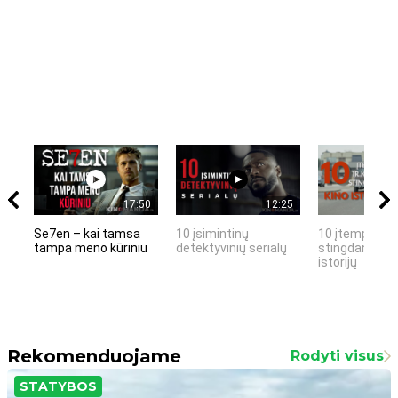
17:50
12:25
Se7en – kai tamsa
10 įsimintinų
10 įtemptų, k
tampa meno kūriniu
detektyvinių serialų
stingdančių k
istorijų
Rekomenduojame
Rodyti visus
STATYBOS