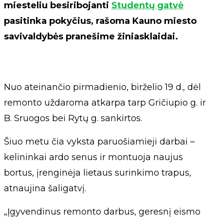
miesteliu besiribojanti
Studentų gatvė
pasitinka pokyčius, rašoma Kauno miesto
savivaldybės pranešime žiniasklaidai.
Nuo ateinančio pirmadienio, birželio 19 d., dėl
remonto uždaroma atkarpa tarp Gričiupio g. ir
B. Sruogos bei Rytų g. sankirtos.
Šiuo metu čia vyksta paruošiamieji darbai –
kelininkai ardo senus ir montuoja naujus
bortus, įrenginėja lietaus surinkimo trapus,
atnaujina šaligatvį.
„Įgyvendinus remonto darbus, geresnį eismo