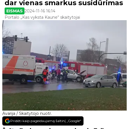
dar vienas smarkus susidūrimas
EISMAS
2024-11-16 16:14
Portalo „Kas vyksta Kaune“ skaitytojai
Avarija / Skaitytojo nuotr.
Pridėti kaip pageidaujamą šaltinį „Google“