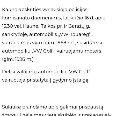
Kauno apskrities vyriausiojo policijos
komisariato duomenimis, lapkričio 16 d. apie
15.30 val. Kaune, Taikos pr. ir Garažų g.
sankryžoje, automobilis „VW Touareg“,
vairuojamas vyro (gim. 1968 m.), susidūrė su
automobiliu „VW Golf“, vairuojamu moters
(gim. 1996 m.).
Dėl sužalojimų automobilio „VW Golf“
vairuotoja pristatyta į gydymo įstaigą.
Sulaukę pranešimo apie galimai prispaustą
žmogų į nelaimės vietą skubėjo ir ugniagesiai-