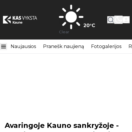
20
°C
Clear
Naujausios
Pranešk naujieną
Fotogalerijos
R
Avaringoje Kauno sankryžoje -