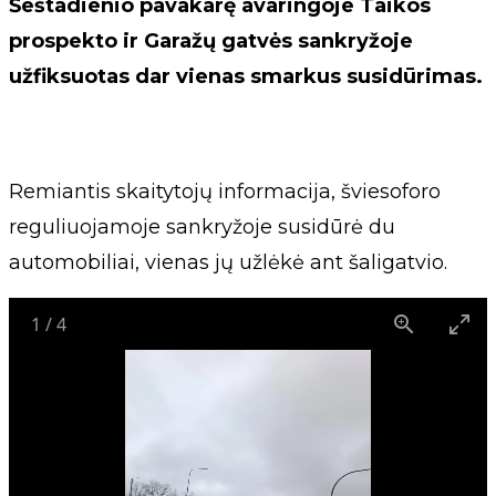
Šeštadienio pavakarę avaringoje Taikos
prospekto ir Garažų gatvės sankryžoje
užfiksuotas dar vienas smarkus susidūrimas.
Remiantis skaitytojų informacija, šviesoforo
reguliuojamoje sankryžoje susidūrė du
automobiliai, vienas jų užlėkė ant šaligatvio.
1
/
4