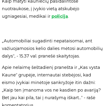
Kaip matyti kauniečių pasidalintose
nuotraukose, į įvykio vietą atskubėjo
ugniagesiai, medikai ir
policija
.
„Automobiliai sugadinti nepataisomai, ant
važiuojamosios kelio dalies mėtosi automobilių
dalys“, - 15.37 val. pranešė skaitytojas.
Apie nelaimę šeštadienį pranešta ir „Kas vysta
Kaune“ grupėje, internautai stebėjosi, kad
eismo įvykiai minėtoje sankryžoje itin dažni:
„Kaip ten įmanoma vos ne kasdien po avariją?
Bet jau kai pila, tai į nurašymą iškart...“ - rašė
komentatorius.