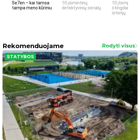
Se7en – kai tamsa
10 įsimintinų
10 įtemptų, k
tampa meno kūriniu
detektyvinių serialų
stingdančių k
istorijų
Rekomenduojame
Rodyti visus
STATYBOS