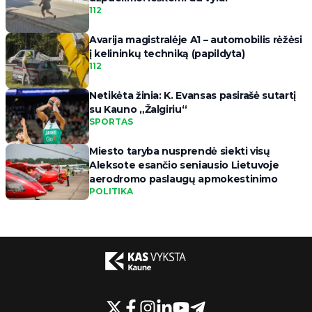
112
Avarija magistralėje A1 – automobilis rėžėsi
į kelininkų techniką (papildyta)
112
Netikėta žinia: K. Evansas pasirašė sutartį
su Kauno „Žalgiriu“
SPORTAS
Miesto taryba nusprendė siekti visų
Aleksote esančio seniausio Lietuvoje
aerodromo paslaugų apmokestinimo
POLITIKA