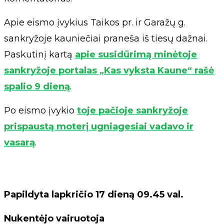
Apie eismo įvykius Taikos pr. ir Garažų g.
sankryžoje kauniečiai praneša iš tiesų dažnai.
Paskutinį kartą
apie susidūrimą minėtoje
sankryžoje portalas „Kas vyksta Kaune“ rašė
spalio 9 dieną
.
Po eismo įvykio
toje pačioje sankryžoje
prispaustą moterį ugniagesiai vadavo ir
vasarą
.
Papildyta lapkričio 17 dieną 09.45 val.
Nukentėjo vairuotoja