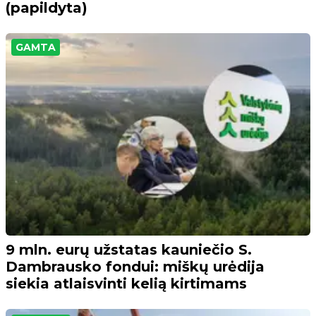
(papildyta)
GAMTA
9 mln. eurų užstatas kauniečio S.
Dambrausko fondui: miškų urėdija
siekia atlaisvinti kelią kirtimams