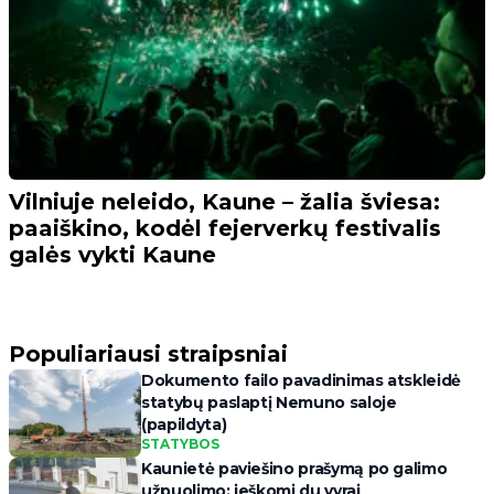
Vilniuje neleido, Kaune – žalia šviesa:
paaiškino, kodėl fejerverkų festivalis
galės vykti Kaune
Populiariausi straipsniai
Dokumento failo pavadinimas atskleidė
statybų paslaptį Nemuno saloje
(papildyta)
STATYBOS
Kaunietė paviešino prašymą po galimo
užpuolimo: ieškomi du vyrai