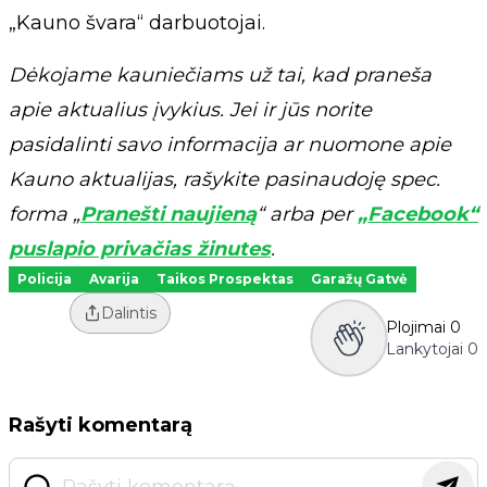
„Kauno švara“ darbuotojai.
Dėkojame kauniečiams už tai, kad praneša
apie aktualius įvykius. Jei ir jūs norite
pasidalinti savo informacija ar nuomone apie
Kauno aktualijas, rašykite pasinaudoję spec.
forma „
Pranešti naujieną
“ arba per
„Facebook“
puslapio privačias žinutes
.
Policija
Avarija
Taikos Prospektas
Garažų Gatvė
Dalintis
Plojimai
0
Lankytojai
0
Rašyti komentarą