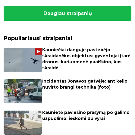
Daugiau straipsnių
Populiariausi straipsniai
Kauniečiai danguje pastebėjo
skraidančius objektus: gyventojai įtarė
dronus, kariuomenė paaiškino, kas
skraidė
Incidentas Jonavos gatvėje: ant kelio
nuvirto brangi technika (foto)
Kaunietė paviešino prašymą po galimo
užpuolimo: ieškomi du vyrai