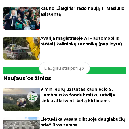
Kauno „Žalgiris“ rado naują T. Masiulio
asistentą
Avarija magistralėje A1 – automobilis
rėžėsi į kelininkų techniką (papildyta)
Daugiau straipsnių
Naujausios žinios
9 mln. eurų užstatas kauniečio S.
Dambrausko fondui: miškų urėdija
siekia atlaisvinti kelią kirtimams
Lietuviška vasara diktuoja daugiabučių
priežiūros tempą