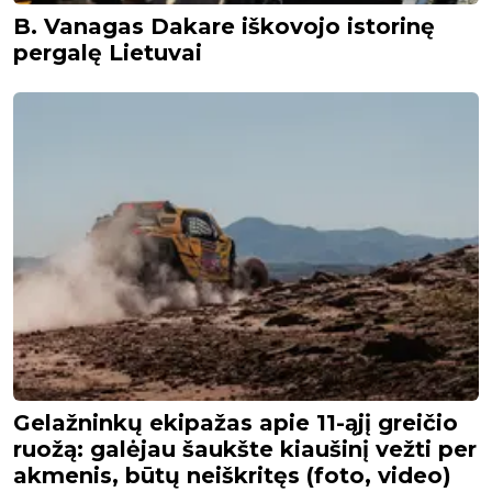
B. Vanagas Dakare iškovojo istorinę
pergalę Lietuvai
Gelažninkų ekipažas apie 11-ąjį greičio
ruožą: galėjau šaukšte kiaušinį vežti per
akmenis, būtų neiškritęs (foto, video)