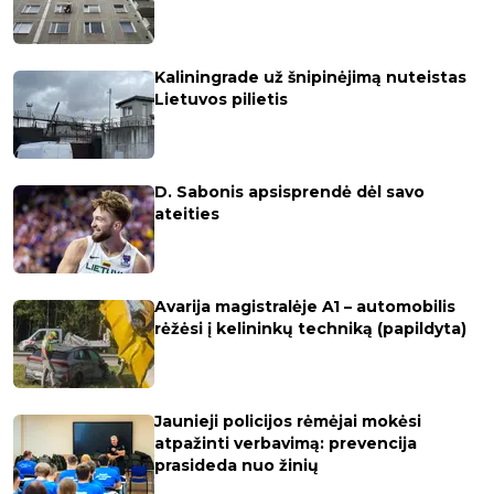
Kaliningrade už šnipinėjimą nuteistas
Lietuvos pilietis
D. Sabonis apsisprendė dėl savo
ateities
Avarija magistralėje A1 – automobilis
rėžėsi į kelininkų techniką (papildyta)
Jaunieji policijos rėmėjai mokėsi
atpažinti verbavimą: prevencija
prasideda nuo žinių