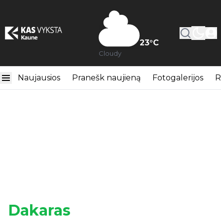
23
°C
Cloudy
Naujausios
Pranešk naujieną
Fotogalerijos
R
Dakaras