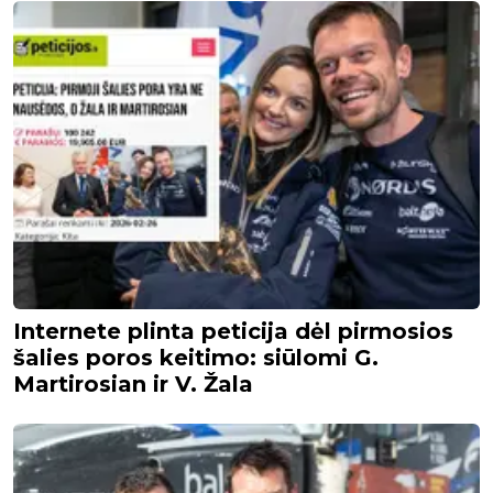
Internete plinta peticija dėl pirmosios
šalies poros keitimo: siūlomi G.
Martirosian ir V. Žala