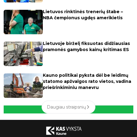
Lietuvos rinktinės trenerių štabe –
NBA čempionus ugdęs amerikietis
Lietuvoje birželį fiksuotas didžiausias
pramonės gamybos kainų kritimas ES
Kauno politikai pyksta dėl be leidimų
statomo apžvalgos rato vietos, vadina
priešrinkiminiu manevru
Daugiau straipsnių