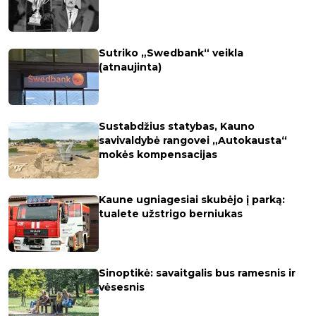
Sutriko „Swedbank“ veikla
(atnaujinta)
Sustabdžius statybas, Kauno
savivaldybė rangovei „Autokausta“
mokės kompensacijas
Kaune ugniagesiai skubėjo į parką:
tualete užstrigo berniukas
Sinoptikė: savaitgalis bus ramesnis ir
vėsesnis