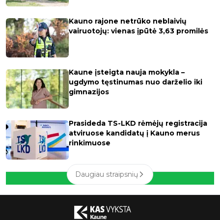
Kauno rajone netrūko neblaivių
vairuotojų: vienas įpūtė 3,63 promilės
Kaune įsteigta nauja mokykla –
ugdymo tęstinumas nuo darželio iki
gimnazijos
Prasideda TS-LKD rėmėjų registracija
atviruose kandidatų į Kauno merus
rinkimuose
Daugiau straipsnių