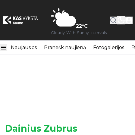
22
°C
Cloudy-With-Sunny-Intervals
Naujausios
Pranešk naujieną
Fotogalerijos
R
Dainius Zubrus