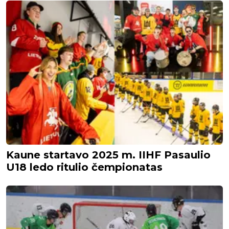
Kaune startavo 2025 m. IIHF Pasaulio
U18 ledo ritulio čempionatas