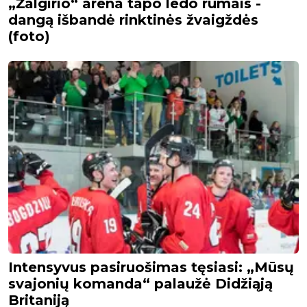
„Žalgirio“ arena tapo ledo rūmais -
dangą išbandė rinktinės žvaigždės
(foto)
Intensyvus pasiruošimas tęsiasi: „Mūsų
svajonių komanda“ palaužė Didžiąją
Britaniją