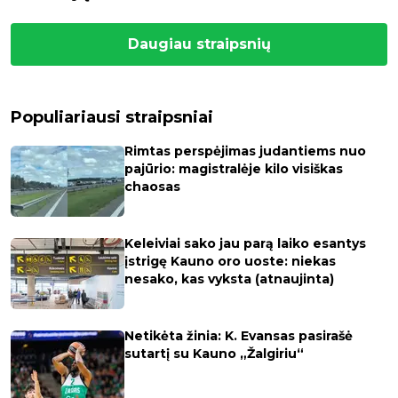
Daugiau straipsnių
Populiariausi straipsniai
Rimtas perspėjimas judantiems nuo
pajūrio: magistralėje kilo visiškas
chaosas
Keleiviai sako jau parą laiko esantys
įstrigę Kauno oro uoste: niekas
nesako, kas vyksta (atnaujinta)
Netikėta žinia: K. Evansas pasirašė
sutartį su Kauno „Žalgiriu“