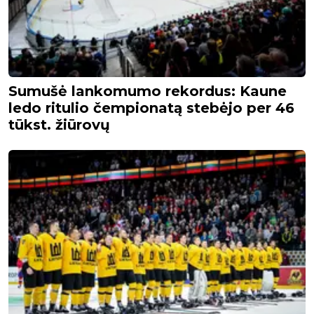
Sumušė lankomumo rekordus: Kaune
ledo ritulio čempionatą stebėjo per 46
tūkst. žiūrovų