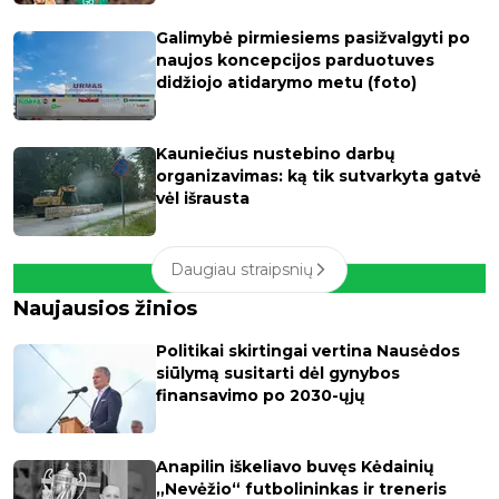
Galimybė pirmiesiems pasižvalgyti po
naujos koncepcijos parduotuves
didžiojo atidarymo metu (foto)
Kauniečius nustebino darbų
organizavimas: ką tik sutvarkyta gatvė
vėl išrausta
Daugiau straipsnių
Naujausios žinios
Politikai skirtingai vertina Nausėdos
siūlymą susitarti dėl gynybos
finansavimo po 2030-ųjų
Anapilin iškeliavo buvęs Kėdainių
„Nevėžio“ futbolininkas ir treneris