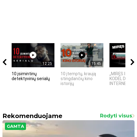
12:25
15:45
10 įsimintinų
10 įtemptų, kraują
„MIRĘS INTER
detektyvinių serialų
stingdančių kino
KODĖL DIDŽIOJ
istorijų
INTERNETO NĖ
Rekomenduojame
Rodyti visus
GAMTA