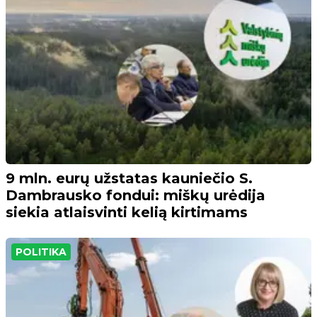
9 mln. eurų užstatas kauniečio S.
Dambrausko fondui: miškų urėdija
siekia atlaisvinti kelią kirtimams
POLITIKA