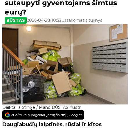
sutaupyti gyventojams šimtus
eurų?
BŪSTAS
2026-04-28 10:53
Užsakomasis turinys
Daiktai laiptinėje / Mano BŪSTAS nuotr.
Pridėti kaip pageidaujamą šaltinį „Google“
Daugiabučių laiptinės, rūsiai ir kitos