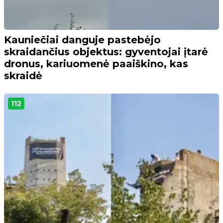
Kauniečiai danguje pastebėjo
skraidančius objektus: gyventojai įtarė
dronus, kariuomenė paaiškino, kas
skraidė
112