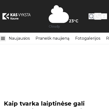
23
°C
Cloudy
Naujausios
Pranešk naujieną
Fotogalerijos
R
Kaip tvarka laiptinėse gali