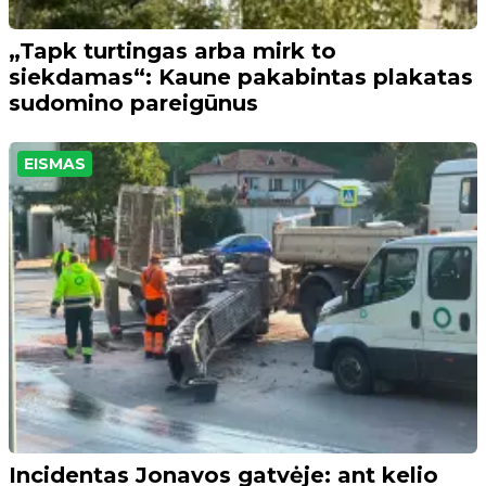
„Tapk turtingas arba mirk to
siekdamas“: Kaune pakabintas plakatas
sudomino pareigūnus
EISMAS
Incidentas Jonavos gatvėje: ant kelio