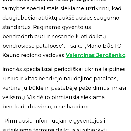
tarnybos specialistais siekiame užtikrinti, kad
daugiabučiai atitiktų aukščiausius saugumo
standartus. Raginame gyventojus
bendradarbiauti ir nesandėliuoti daiktų
bendrosiose patalpose“, – sako „Mano BŪSTO“
Kauno regiono vadovas
Valentinas Jerošenko
.
Įmonės specialistai periodiškai tikrina laiptines,
rūsius ir kitas bendrojo naudojimo patalpas,
vertina jų būklę ir, pastebėję pažeidimus, imasi
veiksmų. Vis dėlto pirmiausia siekiama
bendradarbiavimo, o ne baudimo.
„Pirmiausia informuojame gyventojus ir
suteikiame terminą daiktus susitvarkyti