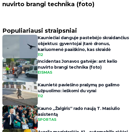
nuvirto brangi technika (foto)
Populiariausi straipsniai
Kauniečiai danguje pastebėjo skraidančius
objektus: gyventojai įtarė dronus,
kariuomenė paaiškino, kas skraidė
112
Incidentas Jonavos gatvėje: ant kelio
nuvirto brangi technika (foto)
EISMAS
Kaunietė paviešino prašymą po galimo
užpuolimo: ieškomi du vyrai
112
Kauno „Žalgiris“ rado naują T. Masiulio
asistentą
SPORTAS