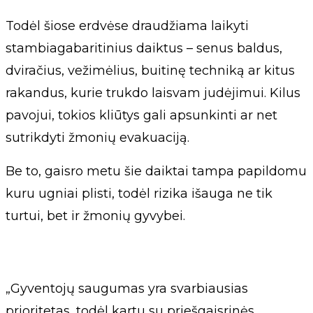
Todėl šiose erdvėse draudžiama laikyti
stambiagabaritinius daiktus – senus baldus,
dviračius, vežimėlius, buitinę techniką ar kitus
rakandus, kurie trukdo laisvam judėjimui. Kilus
pavojui, tokios kliūtys gali apsunkinti ar net
sutrikdyti žmonių evakuaciją.
Be to, gaisro metu šie daiktai tampa papildomu
kuru ugniai plisti, todėl rizika išauga ne tik
turtui, bet ir žmonių gyvybei.
„Gyventojų saugumas yra svarbiausias
prioritetas, todėl kartu su priešgaisrinės