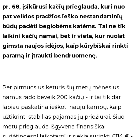
pr. 68, įsikūrusi kačių prieglauda, kuri nuo
pat veiklos pradžios ieško nestandartinių
būdų padėti beglobėms katėms. Tai ne tik
laikini kačių namai, bet ir vieta, kur nuolat
gimsta naujos idėjos, kaip kūrybiškai rinkti
paramą ir įtraukti bendruomenę.
Per pirmuosius keturis šių metų mėnesius
namus rado beveik 200 kačių - ir tai tik dar
labiau paskatina ieškoti naujų kampų, kaip
užtikrinti stabilias pajamas jų priežiūrai. Šiuo
metu prieglauda išgyvena finansiškai
sudėtingesnį laikotarpį ir siekia surinkti 6114 € -