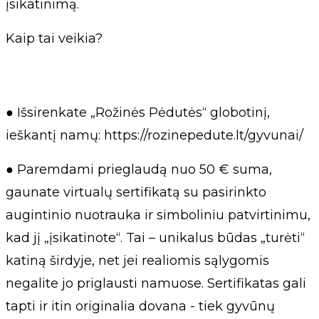
įsikatinimą.
Kaip tai veikia?
● Išsirenkate „Rožinės Pėdutės“ globotinį,
ieškantį namų: https://rozinepedute.lt/gyvunai/
● Paremdami prieglaudą nuo 50 € suma,
gaunate virtualų sertifikatą su pasirinkto
augintinio nuotrauka ir simboliniu patvirtinimu,
kad jį „įsikatinote“. Tai – unikalus būdas „turėti“
katiną širdyje, net jei realiomis sąlygomis
negalite jo priglausti namuose. Sertifikatas gali
tapti ir itin originalia dovana - tiek gyvūnų