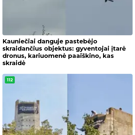
Kauniečiai danguje pastebėjo
skraidančius objektus: gyventojai įtarė
dronus, kariuomenė paaiškino, kas
skraidė
112