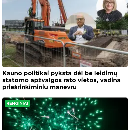
Kauno politikai pyksta dėl be leidimų
statomo apžvalgos rato vietos, vadina
priešrinkiminiu manevru
RENGINIAI