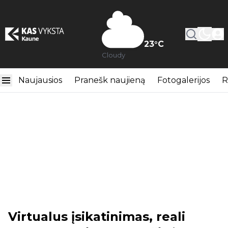
23
°C
Cloudy
Naujausios
Pranešk naujieną
Fotogalerijos
R
Virtualus įsikatinimas, reali