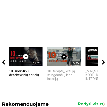
12:25
15:45
10 įsimintinų
10 įtemptų, kraują
„MIRĘS INTER
detektyvinių serialų
stingdančių kino
KODĖL DIDŽIOJ
istorijų
INTERNETO NĖ
Rekomenduojame
Rodyti visus