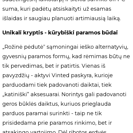
suma, kuri padėtų atsiskaityti už esamas
išlaidas ir saugiau planuoti artimiausią laiką.
Unikali kryptis - kūrybiški paramos būdai
„Rožinė pėdutė“ sąmoningai ieško alternatyvių,
gyvesnių paramos formų, kad rėmimas būtų ne
tik pervedimas, bet ir patirtis. Vienas iš
pavyzdžių - aktyvi Vinted paskyra, kurioje
parduodami tiek padovanoti daiktai, tiek
„katiniški” aksesuarai. Norintys gali padovanoti
geros būklės daiktus, kuriuos prieglauda
parduos paramai surinkti - taip ne tik
prisidedama prie paramos rinkimo, bet ir
atsakingo vartojimo. Dėl ribotos erdvės