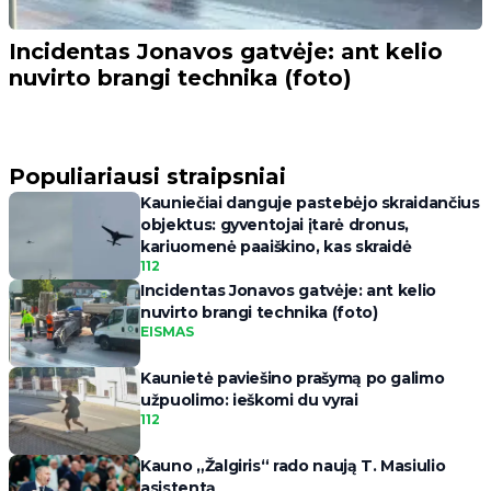
Incidentas Jonavos gatvėje: ant kelio
nuvirto brangi technika (foto)
Populiariausi straipsniai
Kauniečiai danguje pastebėjo skraidančius
objektus: gyventojai įtarė dronus,
kariuomenė paaiškino, kas skraidė
112
Incidentas Jonavos gatvėje: ant kelio
nuvirto brangi technika (foto)
EISMAS
Kaunietė paviešino prašymą po galimo
užpuolimo: ieškomi du vyrai
112
Kauno „Žalgiris“ rado naują T. Masiulio
asistentą