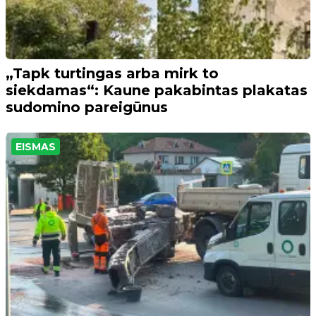
„Tapk turtingas arba mirk to
siekdamas“: Kaune pakabintas plakatas
sudomino pareigūnus
EISMAS