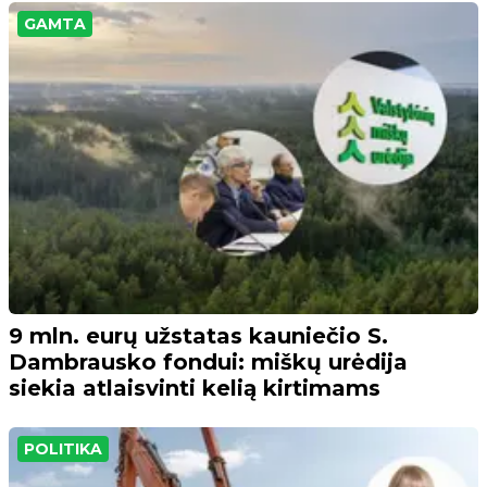
GAMTA
9 mln. eurų užstatas kauniečio S.
Dambrausko fondui: miškų urėdija
siekia atlaisvinti kelią kirtimams
POLITIKA