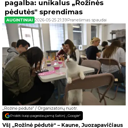
pagalba: unikalus „Rožinės
pėdutės" sprendimas
AUGINTINIAI
2026-05-25 21:39
Pranešimas spaudai
„Rožinė pėdutė“ / Organizatorių nuotr.
Pridėti kaip pageidaujamą šaltinį „Google“
VšĮ „Rožinė pėdutė“ – Kaune, Juozapavičiaus