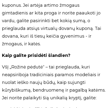
kuponus. Jei artėja artimo žmogaus
gimtadienis ar kita proga ir norite paaukoti jo
vardu, galite pasirinkti bet kokią sumą, o
prieglauda atsiųs virtualų dovanų kuponą. Tai
dovana, kuri iš tiesų keičia gyvenimus - ir
žmogaus, ir katės.
Kaip galite prisidėti šiandien?
VšĮ „Rožinė pėdutė“ – tai prieglauda, kuri
neapsiriboja tradiciniais paramos modeliais ir
nuolat ieško naujų būdų, kaip sujungti
kūrybiškumą, bendruomenę ir pagalbą katėms.
Jei norite palaikyti šią unikalią kryptį, galite: