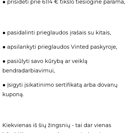
● prisidėti prie 6114 € tikslo tiesiogine parama,
● pasidalinti prieglaudos įrašais su kitais,
● apsilankyti prieglaudos Vinted paskyroje,
● pasiūlyti savo kūrybą ar veiklą
bendradarbiavimui,
● Įsigyti įsikatinimo sertifikatą arba dovanų
kuponą.
Kiekvienas iš šių žingsnių - tai dar vienas