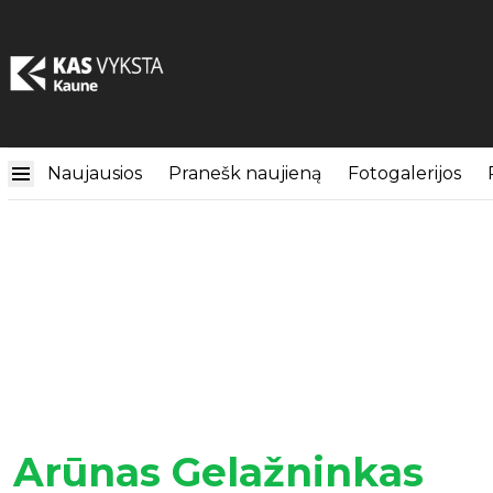
Naujausios
Pranešk naujieną
Fotogalerijos
Arūnas Gelažninkas