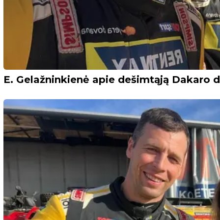
E. Gelažninkienė apie dešimtąją Dakaro die