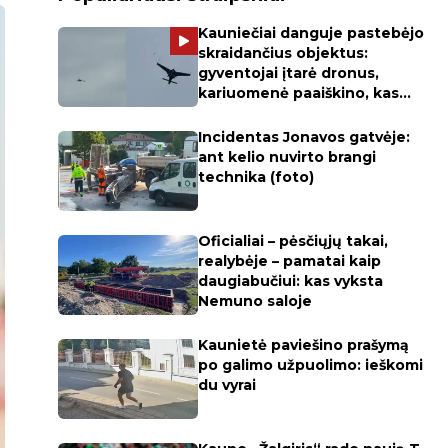
Kauniečiai danguje pastebėjo
skraidančius objektus:
gyventojai įtarė dronus,
kariuomenė paaiškino, kas
skraidė
Incidentas Jonavos gatvėje:
ant kelio nuvirto brangi
technika (foto)
Oficialiai – pėsčiųjų takai,
realybėje – pamatai kaip
daugiabučiui: kas vyksta
Nemuno saloje
Kaunietė paviešino prašymą
po galimo užpuolimo: ieškomi
du vyrai