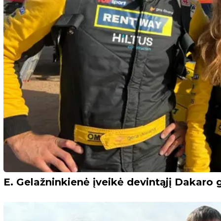
E. Gelažninkienė įveikė devintąjį Dakaro 