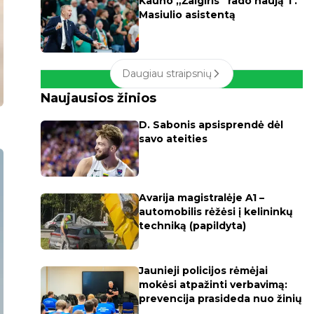
Kauno „Žalgiris“ rado naują T.
Masiulio asistentą
Daugiau straipsnių
Naujausios žinios
D. Sabonis apsisprendė dėl
savo ateities
Avarija magistralėje A1 –
automobilis rėžėsi į kelininkų
techniką (papildyta)
Jaunieji policijos rėmėjai
mokėsi atpažinti verbavimą:
prevencija prasideda nuo žinių