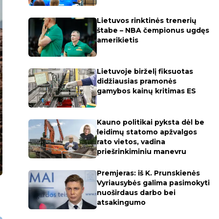
Lietuvos rinktinės trenerių
štabe – NBA čempionus ugdęs
amerikietis
Lietuvoje birželį fiksuotas
didžiausias pramonės
gamybos kainų kritimas ES
Kauno politikai pyksta dėl be
leidimų statomo apžvalgos
rato vietos, vadina
priešrinkiminiu manevru
Premjeras: iš K. Prunskienės
Vyriausybės galima pasimokyti
nuoširdaus darbo bei
atsakingumo