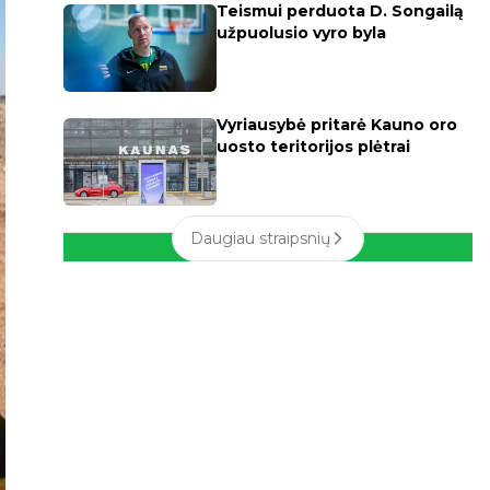
Teismui perduota D. Songailą
užpuolusio vyro byla
Vyriausybė pritarė Kauno oro
uosto teritorijos plėtrai
Daugiau straipsnių