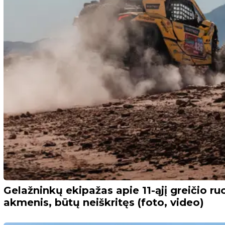
Gelažninkų ekipažas apie 11-ąjį greičio ru
akmenis, būtų neiškritęs (foto, video)