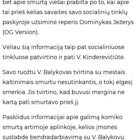
bet apie smurtą viešai prabilta po to, kai apie
tai prieš kelias savaites savo socialinių tinklų
paskyroje užsiminė reperis Dominykas Ježerys
(OG Version).
Vėliau šią informaciją taip pat socialiniuose
tinkluose patvirtino ir pati V. Kinderevičiūtė.
Savo ruožtu V. Balykovas tvirtina su mestais
kaltinimais smurtu nesutinkantis, o tokį elgesį
smerkia. Jis tvirtino, kad buvusi mergina ne
kartą pati smurtavo prieš jį.
Pasklidus informacijai apie galimą komiko
smurtą artimoje aplinkoje, kelios įmonės
sustabdė bendradarbiavimą su V. Balykovu.