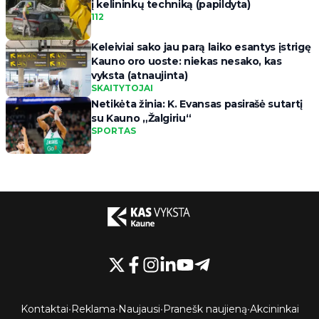
į kelininkų techniką (papildyta)
112
Keleiviai sako jau parą laiko esantys įstrigę
Kauno oro uoste: niekas nesako, kas
vyksta (atnaujinta)
SKAITYTOJAI
Netikėta žinia: K. Evansas pasirašė sutartį
su Kauno „Žalgiriu“
SPORTAS
Kontaktai
•
Reklama
•
Naujausi
•
Pranešk naujieną
•
Akcininkai