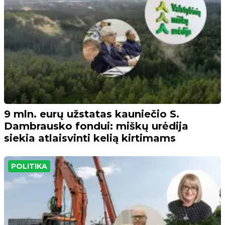
9 mln. eurų užstatas kauniečio S.
Dambrausko fondui: miškų urėdija
siekia atlaisvinti kelią kirtimams
POLITIKA