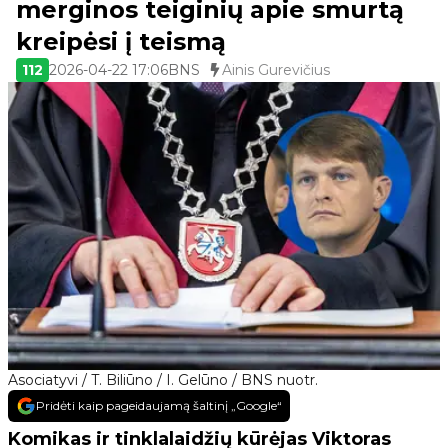
merginos teiginių apie smurtą
kreipėsi į teismą
112
2026-04-22 17:06
BNS
Ainis Gurevičius
Asociatyvi / T. Biliūno / I. Gelūno / BNS nuotr.
Pridėti kaip pageidaujamą šaltinį „Google“
Komikas ir tinklalaidžių kūrėjas Viktoras