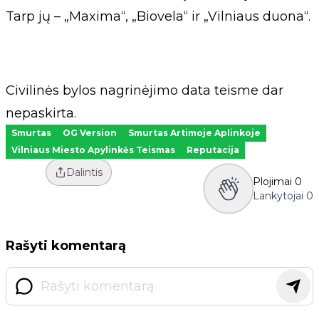
Tarp jų – „Maxima“, „Biovela“ ir „Vilniaus duona“.
Civilinės bylos nagrinėjimo data teisme dar
nepaskirta.
Smurtas
OG Version
Smurtas Artimoje Aplinkoje
Vilniaus Miesto Apylinkės Teismas
Reputacija
Dalintis
Plojimai
0
Lankytojai
0
Rašyti komentarą