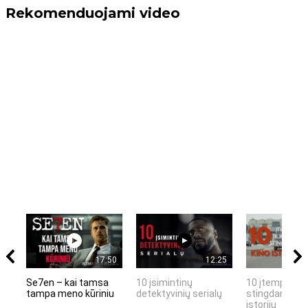
Rekomenduojami video
17:50
12:25
Se7en – kai tamsa
10 įsimintinų
10 įtemptų, k
tampa meno kūriniu
detektyvinių serialų
stingdančių k
istorijų