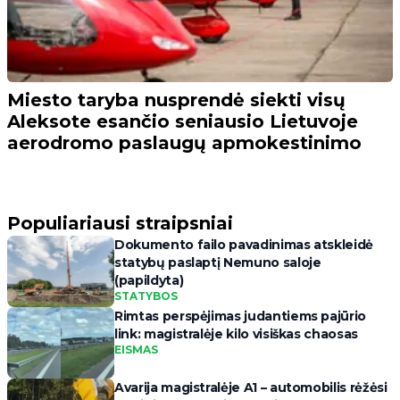
Miesto taryba nusprendė siekti visų
Aleksote esančio seniausio Lietuvoje
aerodromo paslaugų apmokestinimo
Populiariausi straipsniai
Dokumento failo pavadinimas atskleidė
statybų paslaptį Nemuno saloje
(papildyta)
STATYBOS
Rimtas perspėjimas judantiems pajūrio
link: magistralėje kilo visiškas chaosas
EISMAS
Avarija magistralėje A1 – automobilis rėžėsi