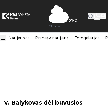
21
°C
Cloudy
Naujausios
Pranešk naujieną
Fotogalerijos
R
V. Balykovas dėl buvusios