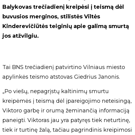
Balykovas trečiadienį kreipėsi į teismą dėl
buvusios merginos, stilistės Viltės
Kinderevičiūtės teiginių apie galimą smurtą
jos atžvilgiu.
Tai BNS trečiadienį patvirtino Vilniaus miesto
apylinkės teismo atstovas Giedrius Janonis.
„Po viešų, nepagrįstų kaltinimų smurtu
kreipėmės į teismą dėl įpareigojimo neteisingą,
Viktoro garbę ir orumą žeminančią informaciją
paneigti. Viktoras jau yra patyręs tiek neturtinę,
tiek ir turtinę žalą, tačiau pagrindinis kreipimosi