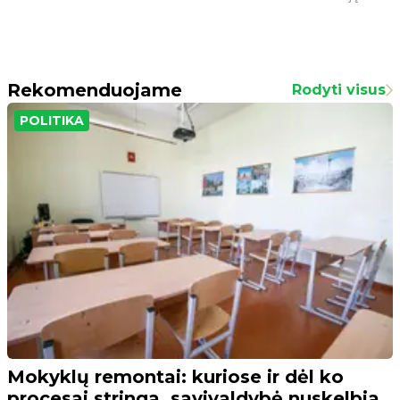
Rekomenduojame
Rodyti visus
POLITIKA
Mokyklų remontai: kuriose ir dėl ko
procesai stringa, savivaldybė nuskelbia