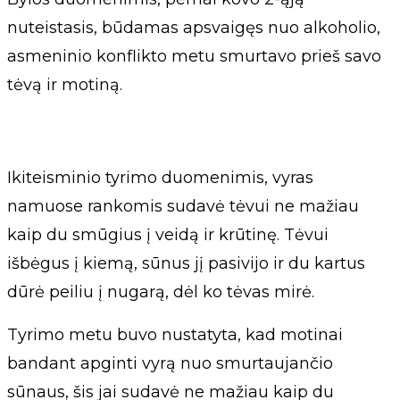
nuteistasis, būdamas apsvaigęs nuo alkoholio,
asmeninio konflikto metu smurtavo prieš savo
tėvą ir motiną.
Ikiteisminio tyrimo duomenimis, vyras
namuose rankomis sudavė tėvui ne mažiau
kaip du smūgius į veidą ir krūtinę. Tėvui
išbėgus į kiemą, sūnus jį pasivijo ir du kartus
dūrė peiliu į nugarą, dėl ko tėvas mirė.
Tyrimo metu buvo nustatyta, kad motinai
bandant apginti vyrą nuo smurtaujančio
sūnaus, šis jai sudavė ne mažiau kaip du