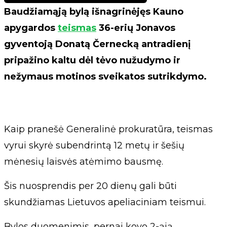
Baudžiamąją bylą išnagrinėjęs Kauno
apygardos
teismas
36-erių Jonavos
gyventoją Donatą Černecką antradienį
pripažino kaltu dėl tėvo nužudymo ir
nežymaus motinos sveikatos sutrikdymo.
Kaip pranešė Generalinė prokuratūra, teismas
vyrui skyrė subendrintą 12 metų ir šešių
mėnesių laisvės atėmimo bausmę.
Šis nuosprendis per 20 dienų gali būti
skundžiamas Lietuvos apeliaciniam teismui.
Bylos duomenimis, pernai kovo 2-ąją