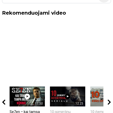
Rekomenduojami video
17:50
12:25
Se7en – kai tamsa
10 įsimintinų
10 įtemptų, k