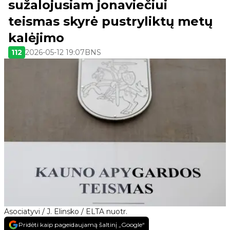
sužalojusiam jonaviečiui
teismas skyrė pustryliktų metų
kalėjimo
112
2026-05-12 19:07
BNS
Asociatyvi / J. Elinsko / ELTA nuotr.
Pridėti kaip pageidaujamą šaltinį „Google“