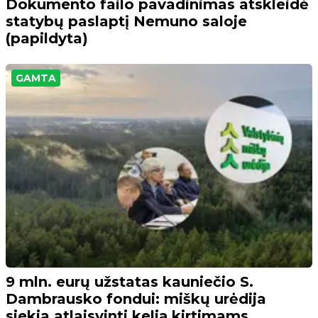
Dokumento failo pavadinimas atskleidė
statybų paslaptį Nemuno saloje
(papildyta)
GAMTA
9 mln. eurų užstatas kauniečio S.
Dambrausko fondui: miškų urėdija
siekia atlaisvinti kelią kirtimams