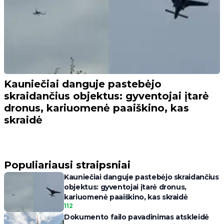
Kauniečiai danguje pastebėjo
skraidančius objektus: gyventojai įtarė
dronus, kariuomenė paaiškino, kas
skraidė
Populiariausi straipsniai
Kauniečiai danguje pastebėjo skraidančius
objektus: gyventojai įtarė dronus,
kariuomenė paaiškino, kas skraidė
112
Dokumento failo pavadinimas atskleidė