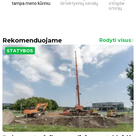
tampa meno kūriniu
detektyvinių serialų
stingdančių k
istorijų
Rekomenduojame
Rodyti visus
STATYBOS