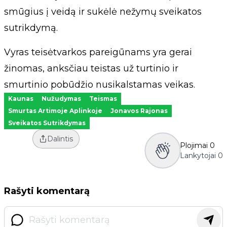
smūgius į veidą ir sukėlė nežymų sveikatos
sutrikdymą.
Vyras teisėtvarkos pareigūnams yra gerai
žinomas, anksčiau teistas už turtinio ir
smurtinio pobūdžio nusikalstamas veikas.
Kaunas
Nužudymas
Teismas
Smurtas Artimoje Aplinkoje
Jonavos Rajonas
Sveikatos Sutrikdymas
Dalintis
Plojimai
0
Lankytojai
0
Rašyti komentarą