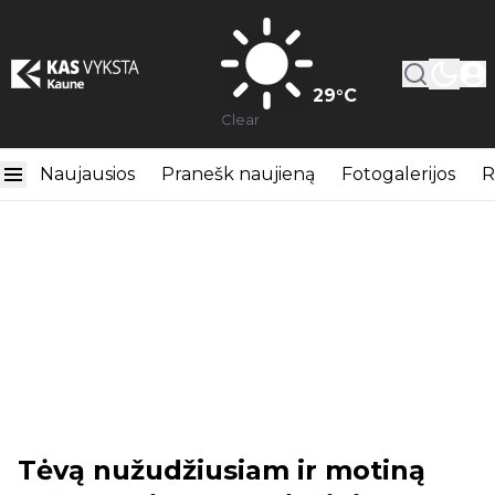
29
°C
Clear
Naujausios
Pranešk naujieną
Fotogalerijos
R
Tėvą nužudžiusiam ir motiną