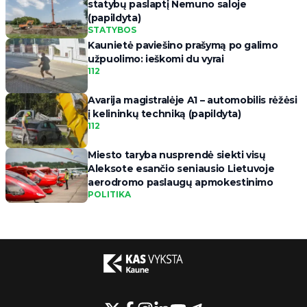
statybų paslaptį Nemuno saloje
(papildyta)
STATYBOS
Kaunietė paviešino prašymą po galimo
užpuolimo: ieškomi du vyrai
112
Avarija magistralėje A1 – automobilis rėžėsi
į kelininkų techniką (papildyta)
112
Miesto taryba nusprendė siekti visų
Aleksote esančio seniausio Lietuvoje
aerodromo paslaugų apmokestinimo
POLITIKA