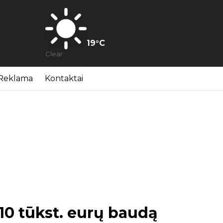
19
°C
Clear
Reklama
Kontaktai
 10 tūkst. eurų baudą