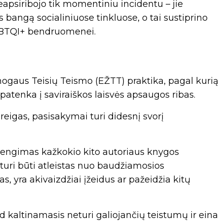
apsiribojo tik momentiniu incidentu – jie
angą socialiniuose tinkluose, o tai sustiprino
LGBTQI+ bendruomenei.
gaus Teisių Teismo (EŽTT) praktika, pagal kurią
patenka į saviraiškos laisvės apsaugos ribas.
reigas, pasisakymai turi didesnį svorį
sidengimas kažkokio kito autoriaus knygos
 turi būti atleistas nuo baudžiamosios
s, yra akivaizdžiai įžeidus ar pažeidžia kitų
d kaltinamasis neturi galiojančių teistumų ir eina