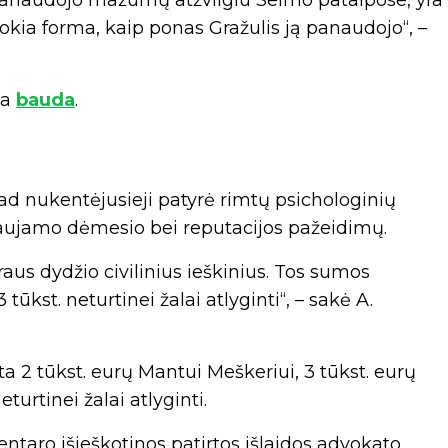
s panaudojo mažumų atžvilgiu Seimo patalpose, yra
 tokia forma, kaip ponas Gražulis ją panaudojo“, –
ia
bauda
.
d nukentėjusieji patyrė rimtų psichologinių
aujamo dėmesio bei reputacijos pažeidimų.
iraus dydžio civilinius ieškinius. Tos sumos
ūkst. neturtinei žalai atlyginti“, – sakė A.
ista 2 tūkst. eurų Mantui Meškeriui, 3 tūkst. eurų
urtinei žalai atlyginti.
ntaro išieškotinos patirtos išlaidos advokato