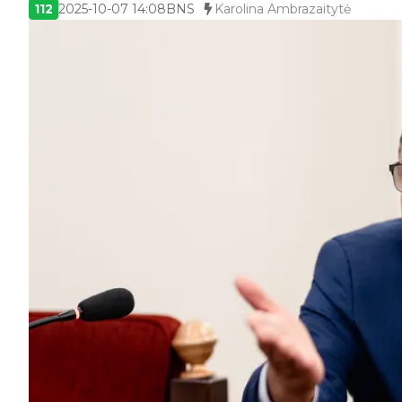
112
2025-10-07 14:08
BNS
Karolina Ambrazaitytė