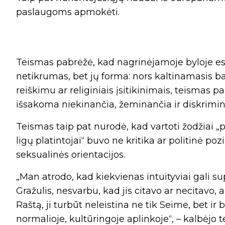
paslaugoms apmokėti.
Teismas pabrėžė, kad nagrinėjamoje byloje e
netikrumas, bet jų forma: nors kaltinamasis 
reiškimu ar religiniais įsitikinimais, teismas 
išsakoma niekinančia, žeminančia ir diskrimi
Teismas taip pat nurodė, kad vartoti žodžiai „ped
ligų platintojai“ buvo ne kritika ar politinė 
seksualinės orientacijos.
„Man atrodo, kad kiekvienas intuityviai gali su
Gražulis, nesvarbu, kad jis citavo ar necitavo, ar
Raštą, ji turbūt neleistina ne tik Seime, bet ir 
normalioje, kultūringoje aplinkoje“, – kalbėjo t