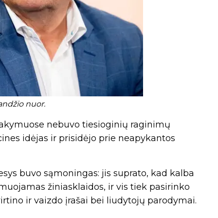
landžio nuor.
sakymuose nebuvo tiesioginių raginimų
cines idėjas ir prisidėjo prie neapykantos
esys buvo sąmoningas: jis suprato, kad kalba
ojamas žiniasklaidos, ir vis tiek pasirinko
rtino ir vaizdo įrašai bei liudytojų parodymai.