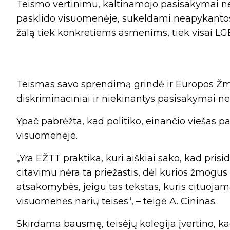
Teismo vertinimu, kaltinamojo pasisakymai ne
pasklido visuomenėje, sukeldami neapykantos b
žalą tiek konkretiems asmenims, tiek visai 
Teismas savo sprendimą grindė ir Europos Žmo
diskriminaciniai ir niekinantys pasisakymai ne
Ypač pabrėžta, kad politiko, einančio viešas pa
visuomenėje.
„Yra EŽTT praktika, kuri aiškiai sako, kad pri
citavimu nėra ta priežastis, dėl kurios žmogus
atsakomybės, jeigu tas tekstas, kuris cituojama
visuomenės narių teises“, – teigė A. Cininas.
Skirdama bausmę, teisėjų kolegija įvertino, ka