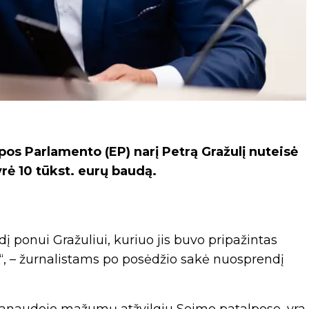
os Parlamento (EP) narį Petrą Gražulį nuteisė
ė 10 tūkst. eurų baudą.
 ponui Gražuliui, kuriuo jis buvo pripažintas
, – žurnalistams po posėdžio sakė nuosprendį