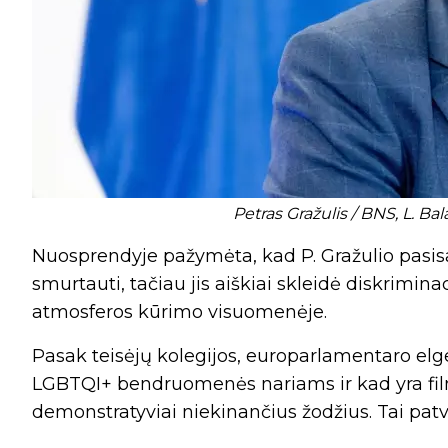
Petras Gražulis / BNS, L. Ba
Nuosprendyje pažymėta, kad P. Gražulio pasi
smurtauti, tačiau jis aiškiai skleidė diskrimina
atmosferos kūrimo visuomenėje.
Pasak teisėjų kolegijos, europarlamentaro elg
LGBTQI+ bendruomenės nariams ir kad yra filmu
demonstratyviai niekinančius žodžius. Tai patvi