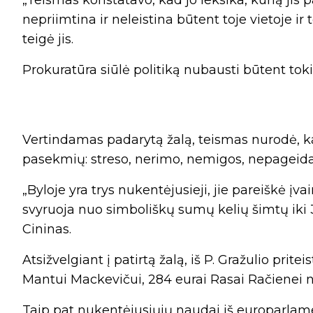
„Teismas konstatavo, kad jo leksika, kurią ji
nepriimtina ir neleistina būtent toje vietoje ir
teigė jis.
Prokuratūra siūlė politiką nubausti būtent tok
Vertindamas padarytą žalą, teismas nurodė, ka
pasekmių: streso, nerimo, nemigos, nepageid
„Byloje yra trys nukentėjusieji, jie pareiškė įva
svyruoja nuo simboliškų sumų kelių šimtų iki 3 t
Cininas.
Atsižvelgiant į patirtą žalą, iš P. Gražulio prite
Mantui Mackevičui, 284 eurai Rasai Račienei net
Taip pat nukentėjusiųjų naudai iš europarlame