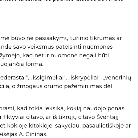
smė buvo ne pasisakymų turinio tikrumas ar
bandė savo veiksmus pateisinti nuomonės
pažymėjo, kad net ir nuomonė negali būti
nuojančia forma.
erastai“, „išsigimėliai“, „iškrypėliai“, „venerinių
pozicija, o žmogaus orumo pažeminimas dėl
prasti, kad tokia leksika, kokią naudojo ponas
 fiktyviai citavo, ar iš tikrųjų citavo Šventąjį
bet kokioje kitokioje, sakyčiau, pasaulietiškoje ar
eisėjas A. Cininas.