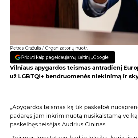
Petras Gražulis / Organizatorių nuotr.
Pridėti kaip pageidaujamą šaltinį „Google“
Vilniaus apygardos teismas antradienį Europ
už LGBTQI+ bendruomenės niekinimą ir skyr
„Apygardos teismas ką tik paskelbė nuosprendį
padaręs jam inkriminuotą nusikalstamą veiką“
paskelbęs teisėjas Audrius Cininas.