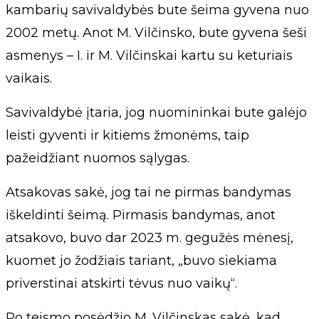
kambarių savivaldybės bute šeima gyvena nuo
2002 metų. Anot M. Vilčinsko, bute gyvena šeši
asmenys – I. ir M. Vilčinskai kartu su keturiais
vaikais.
Savivaldybė įtaria, jog nuomininkai bute galėjo
leisti gyventi ir kitiems žmonėms, taip
pažeidžiant nuomos sąlygas.
Atsakovas sakė, jog tai ne pirmas bandymas
iškeldinti šeimą. Pirmasis bandymas, anot
atsakovo, buvo dar 2023 m. gegužės mėnesį,
kuomet jo žodžiais tariant, „buvo siekiama
priverstinai atskirti tėvus nuo vaikų“.
Po teismo posėdžio M. Vilčinskas sakė, kad