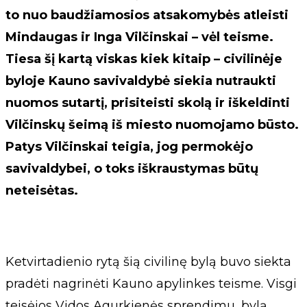
to nuo baudžiamosios atsakomybės atleisti
Mindaugas ir Inga Vilčinskai – vėl teisme.
Tiesa šį kartą viskas kiek kitaip – civilinėje
byloje Kauno savivaldybė siekia nutraukti
nuomos sutartį, prisiteisti skolą ir iškeldinti
Vilčinskų šeimą iš miesto nuomojamo būsto.
Patys Vilčinskai teigia, jog permokėjo
savivaldybei, o toks iškraustymas būtų
neteisėtas.
Ketvirtadienio rytą šią civilinę bylą buvo siekta
pradėti nagrinėti Kauno apylinkes teisme. Visgi
teisėjos Vidos Agurkienės sprendimu, bylą