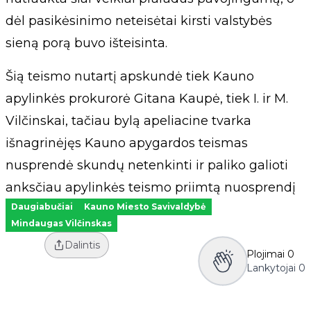
dėl pasikėsinimo neteisėtai kirsti valstybės
sieną porą buvo išteisinta.
Šią teismo nutartį apskundė tiek Kauno
apylinkės prokurorė Gitana Kaupė, tiek I. ir M.
Vilčinskai, tačiau bylą apeliacine tvarka
išnagrinėjęs Kauno apygardos teismas
nusprendė skundų netenkinti ir paliko galioti
anksčiau apylinkės teismo priimtą nuosprendį
Daugiabučiai
Kauno Miesto Savivaldybė
Mindaugas Vilčinskas
Dalintis
Plojimai
0
Lankytojai
0