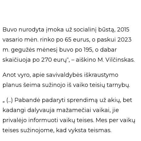
Buvo nurodyta įmoka už socialinį būstą, 2015
vasario mėn. rinko po 65 eurus, o paskui 2023
m. gegužės mėnesį buvo po 195, o dabar
skaičiuoja po 270 eurų“, – aiškino M. Vilčinskas.
Anot vyro, apie savivaldybės iškraustymo
planus šeima sužinojo iš vaiko teisių tarnybų.
„ (...) Pabandė padaryti sprendimą už akių, bet
kadangi dalyvauja mažamečiai vaikai, jie
privalėjo informuoti vaikų teises. Mes per vaikų
teises sužinojome, kad vyksta teismas.