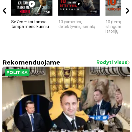
17:50
12:25
Se7en – kai tamsa
10 įsimintinų
10 įtemptų, k
tampa meno kūriniu
detektyvinių serialų
stingdančių k
istorijų
Rekomenduojame
Rodyti visus
POLITIKA