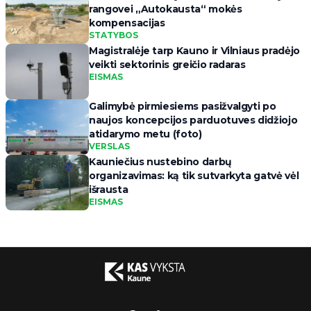
rangovei „Autokausta“ mokės
kompensacijas
STATYBOS
Magistralėje tarp Kauno ir Vilniaus pradėjo
veikti sektorinis greičio radaras
EISMAS
Galimybė pirmiesiems pasižvalgyti po
naujos koncepcijos parduotuves didžiojo
atidarymo metu (foto)
VERSLAS
Kauniečius nustebino darbų
organizavimas: ką tik sutvarkyta gatvė vėl
išrausta
EISMAS