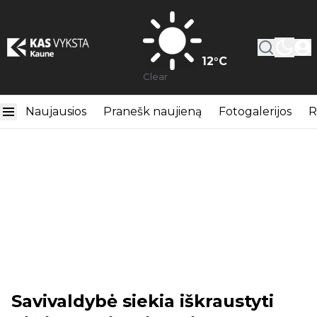
12
°C
Clear
Naujausios
Pranešk naujieną
Fotogalerijos
R
Savivaldybė siekia iškraustyti