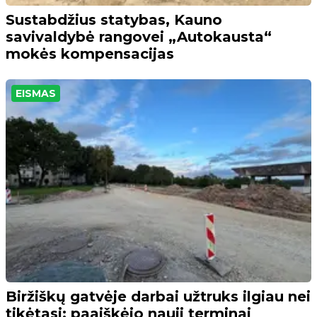
Sustabdžius statybas, Kauno
savivaldybė rangovei „Autokausta“
mokės kompensacijas
EISMAS
Biržiškų gatvėje darbai užtruks ilgiau nei
tikėtasi: paaiškėjo nauji terminai