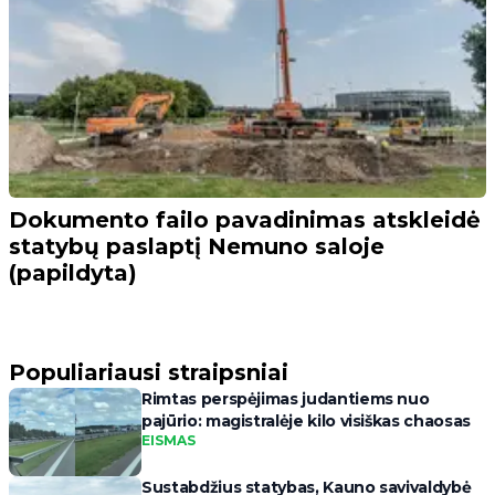
Dokumento failo pavadinimas atskleidė
statybų paslaptį Nemuno saloje
(papildyta)
Populiariausi straipsniai
Rimtas perspėjimas judantiems nuo
pajūrio: magistralėje kilo visiškas chaosas
EISMAS
Sustabdžius statybas, Kauno savivaldybė