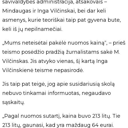
savivaldybės administracija, atsakovais –
Mindaugas ir Inga Vilčinskai, bei dar keli
asmenys, kurie teoriškai taip pat gyvena bute,
keli iš jų nepilnamečiai.
„Mums neteisėtai pakėlė nuomos kainą“, – prieš
teismo posėdžio pradžią žurnalistams sakė M.
Vilčinskas. Jis atvyko vienas, šį kartą Inga
Vilčinskienė teisme nepasirodė.
Jis taip pat teigė, jog apie susidariusią skolą
nebuvo tinkamai informuotas, negaudavo
sąskaitų.
„Pagal nuomos sutartį, kaina buvo 213 litų. Tie
213 litų, gaunasi, kad yra maždaug 64 eurai.