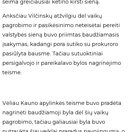
šeima greičiausiai ketino kirsti sieną.
Anksčiau Vilčinskų atžvilgiu dėl vaikų
pagrobimo ir pasikėsinimo neteisėtai pereiti
valstybės sieną buvo priimtas baudžiamasis
įsakymas, kadangi pora sutiko su prokuroro
pasiūlyta bausme. Tačiau sutuoktiniai
persigalvojo ir pareikalavo bylos nagrinėjimo
teisme.
Vėliau Kauno apylinkės teisme buvo pradėta
nagrinėti baudžiamoji byla dėl šių vaikų
pagrobimo, tačiau galiausiai byla buvo
nutraukta šiai veiklai praradus pavojingumą, o