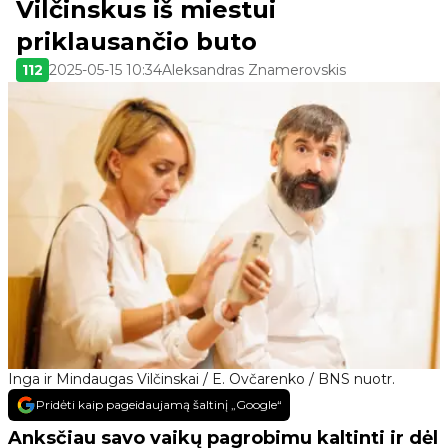
Vilčinskus iš miestui
priklausančio buto
112
2025-05-15 10:34
Aleksandras Znamerovskis
Inga ir Mindaugas Vilčinskai / E. Ovčarenko / BNS nuotr.
Pridėti kaip pageidaujamą šaltinį „Google“
Anksčiau savo vaikų pagrobimu kaltinti ir dėl