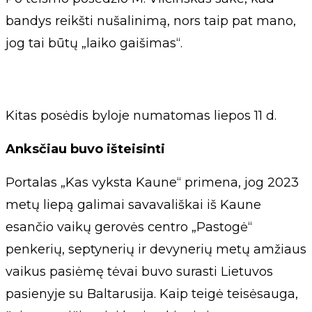
bandys reikšti nušalinimą, nors taip pat mano,
jog tai būtų „laiko gaišimas“.
Kitas posėdis byloje numatomas liepos 11 d.
Anksčiau buvo išteisinti
Portalas „Kas vyksta Kaune“ primena, jog 2023
metų liepą galimai savavališkai iš Kaune
esančio vaikų gerovės centro „Pastogė“
penkerių, septynerių ir devynerių metų amžiaus
vaikus pasiėmę tėvai buvo surasti Lietuvos
pasienyje su Baltarusija. Kaip teigė teisėsauga,