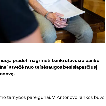
nuoja pradėti nagrinėti bankrutavusio banko
ūnai atvežė nuo teisėsaugos besislapasčiusį
tonovą.
umo tarnybos pareigūnai. V. Antonovo rankos buvo