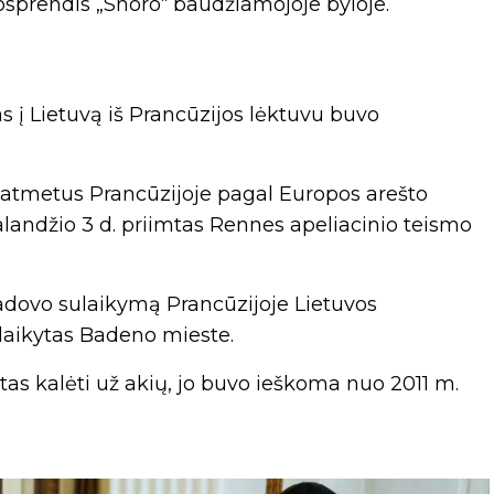
uosprendis „Snoro“ baudžiamojoje byloje.
s į Lietuvą iš Prancūzijos lėktuvu buvo
 atmetus Prancūzijoje pagal Europos arešto
alandžio 3 d. priimtas Rennes apeliacinio teismo
vadovo sulaikymą Prancūzijoje Lietuvos
ulaikytas Badeno mieste.
tas kalėti už akių, jo buvo ieškoma nuo 2011 m.