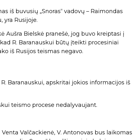
ienas iš buvusių „Snoras“ vadovų – Raimondas
 yra Rusijoje.
ė Aušra Bielskė pranešė, jog buvo kreiptasi į
kad R. Baranauskui būtų įteikti procesiniai
sako iš Rusijos teismas negavo.
. Baranauskui, apskritai jokios informacijos iš
uskui teismo procese nedalyvaujant.
ė Venta Valčackienė, V. Antonovas bus laikomas