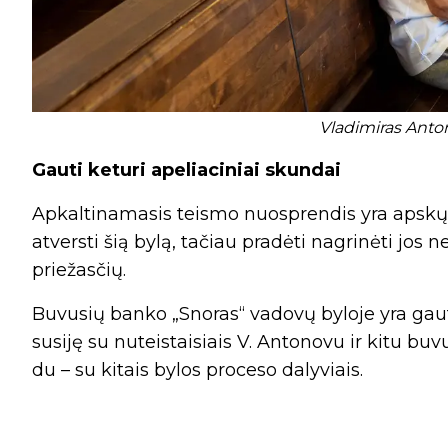
Vladimiras Anto
Gauti keturi apeliaciniai skundai
Apkaltinamasis teismo nuosprendis yra apskųs
atversti šią bylą, tačiau pradėti nagrinėti jo
priežasčių.
Buvusių banko „Snoras“ vadovų byloje yra gauti
susiję su nuteistaisiais V. Antonovu ir kitu bu
du – su kitais bylos proceso dalyviais.