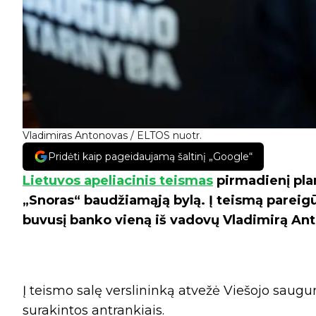
Vladimiras Antonovas / ELTOS nuotr.
Pridėti kaip pageidaujamą šaltinį „Google“
Lietuvos apeliacinis teismas
pirmadienį pla
„Snoras“ baudžiamąją bylą. Į teismą pareig
buvusį banko vieną iš vadovų Vladimirą An
Į teismo salę verslininką atvežė Viešojo saug
surakintos antrankiais.