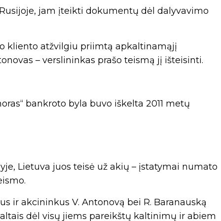
Rusijoje, jam įteikti dokumentų dėl dalyvavimo
o kliento atžvilgiu priimtą apkaltinamąjį
novas – verslininkas prašo teismą jį išteisinti.
oras“ bankroto byla buvo iškelta 2011 metų
je, Lietuva juos teisė už akių – įstatymai numato
eismo.
s ir akcininkus V. Antonovą bei R. Baranauską
ltais dėl visų jiems pareikštų kaltinimų ir abiem