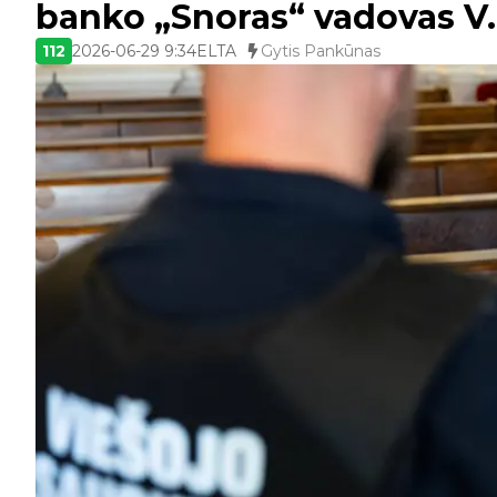
banko „Snoras“ vadovas V.
112
2026-06-29 9:34
ELTA
Gytis Pankūnas