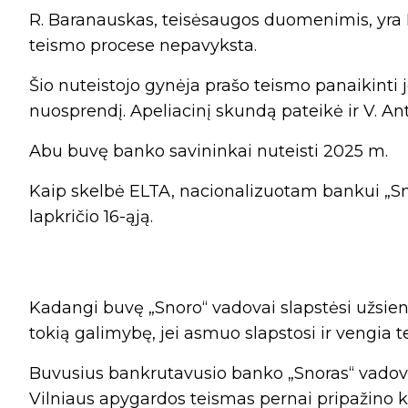
R. Baranauskas, teisėsaugos duomenimis, yra 
teismo procese nepavyksta.
Šio nuteistojo gynėja prašo teismo panaikinti j
nuosprendį. Apeliacinį skundą pateikė ir V. Anto
Abu buvę banko savininkai nuteisti 2025 m.
Kaip skelbė ELTA, nacionalizuotam bankui „Sn
lapkričio 16-ąją.
Kadangi buvę „Snoro“ vadovai slapstėsi užsieny
tokią galimybę, jei asmuo slapstosi ir vengia t
Buvusius bankrutavusio banko „Snoras“ vadovu
Vilniaus apygardos teismas pernai pripažino ka