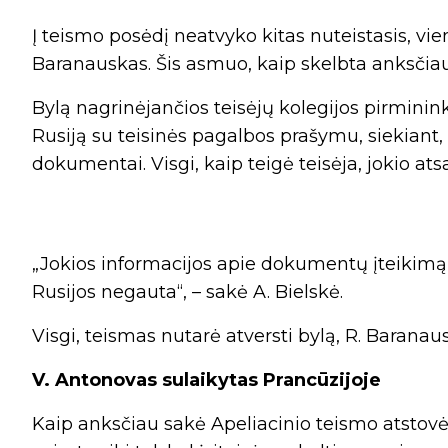
Į teismo posėdį neatvyko kitas nuteistasis, v
Baranauskas. Šis asmuo, kaip skelbta anksčiau,
Bylą nagrinėjančios teisėjų kolegijos pirminink
Rusiją su teisinės pagalbos prašymu, siekiant, 
dokumentai. Visgi, kaip teigė teisėja, jokio at
„Jokios informacijos apie dokumentų įteikimą R
Rusijos negauta“, – sakė A. Bielskė.
Visgi, teismas nutarė atversti bylą, R. Barana
V. Antonovas sulaikytas Prancūzijoje
Kaip anksčiau sakė Apeliacinio teismo atstov