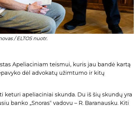
novas / ELTOS nuotr.
tas Apeliaciniam teismui, kuris jau bandė kartą
s nepavyko dėl advokatų užimtumo ir kitų
 keturi apeliaciniai skunda. Du iš šių skundų yra
vusiu banko „Snoras“ vadovu – R. Baranausku. Kiti