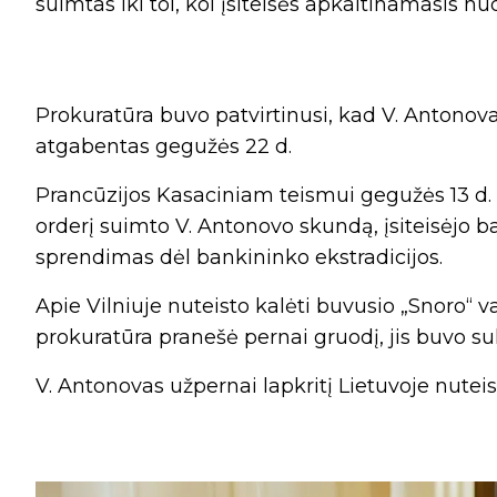
suimtas iki tol, kol įsiteisės apkaltinamasis n
Prokuratūra buvo patvirtinusi, kad V. Antonova
atgabentas gegužės 22 d.
Prancūzijos Kasaciniam teismui gegužės 13 d.
orderį suimto V. Antonovo skundą, įsiteisėjo b
sprendimas dėl bankininko ekstradicijos.
Apie Vilniuje nuteisto kalėti buvusio „Snoro“ 
prokuratūra pranešė pernai gruodį, jis buvo s
V. Antonovas užpernai lapkritį Lietuvoje nuteis