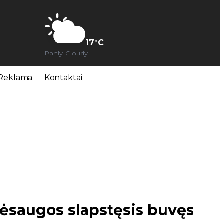
17
°C
Partly-Cloudy
Reklama
Kontaktai
sėsaugos slapstęsis buvęs