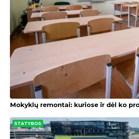
Mokyklų remontai: kuriose ir dėl ko pro
STATYBOS