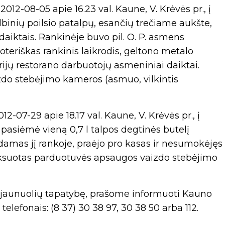
012-08-05 apie 16.23 val. Kaune, V. Krėvės pr., į
lbinių poilsio patalpų, esančių trečiame aukšte,
aiktais. Rankinėje buvo pil. O. P. asmens
teriškas rankinis laikrodis, geltono metalo
trijų restorano darbuotojų asmeniniai daiktai.
do stebėjimo kameros (asmuo, vilkintis
2-07-29 apie 18.17 val. Kaune, V. Krėvės pr., į
 pasiėmė vieną 0,7 l talpos degtinės butelį
kydamas jį rankoje, praėjo pro kasas ir nesumokėjęs
fiksuotas parduotuvės apsaugos vaizdo stebėjimo
 jaunuolių tapatybę, prašome informuoti Kauno
efonais: (8 37) 30 38 97, 30 38 50 arba 112.