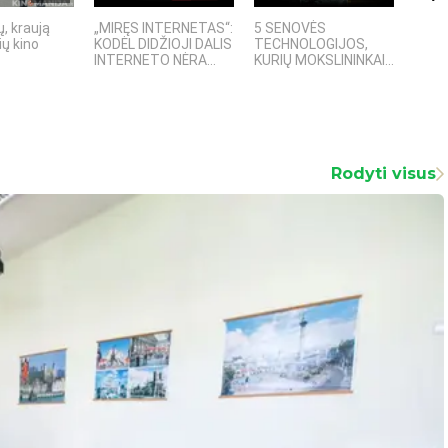
, kraują
„MIRĘS INTERNETAS“:
5 SENOVĖS
„Sost
ų kino
KODĖL DIDŽIOJI DALIS
TECHNOLOGIJOS,
įspū
INTERNETO NĖRA...
KURIŲ MOKSLININKAI...
fanta
Rodyti visus