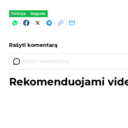
Policija
Vagystė
Rašyti komentarą
Rekomenduojami vid