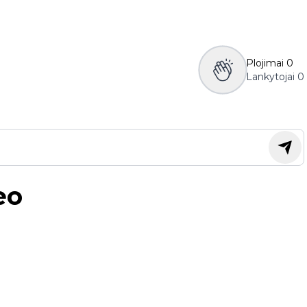
Plojimai
0
Lankytojai
0
eo