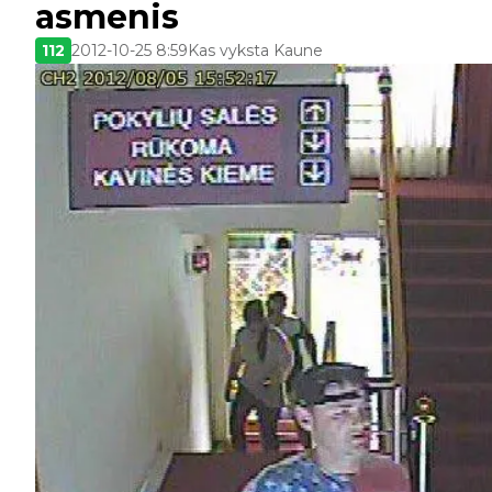
asmenis
112
2012-10-25 8:59
Kas vyksta Kaune