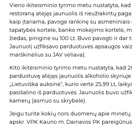
Vieno ikiteisminio tyrimo metu nustatyta, kad 2
restoraną atėjęs jaunuolis iš neužrakintų paga
kaip įtariama, pavogė rankinę su asmeniniais d
tapatybės kortelė, banko mokėjimo kortelė, mo
žiedas, piniginė su 100 Lt. Buvo pavogti ir dar 
Jaunuolį užfiksavo parduotuvės apsaugos vaiz
marškinėlius su JAV vėliava).
Kito ikiteisminio tyrimo metu nustatyta, kad 201
parduotuvę atėjęs jaunuolis alkoholio skyriuje
„Lietuviška auksinė“, kurio vertė 25,99 Lt, lai
pasišalino iš parduotuvės. Jaunuolis buvo už
kamerų (asmuo su skrybėle).
Jeigu turite kokių nors duomenų apie minėtų
apskr. VPK Kauno m. Dainavos PK pareigūnus tel