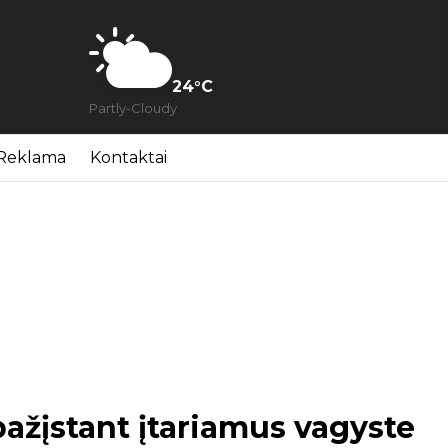
24
°C
Partly-Cloudy
Reklama
Kontaktai
pažįstant įtariamus vagyste