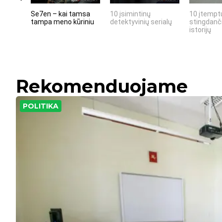
Se7en – kai tamsa
10 įsimintinų
10 įtemptų
tampa meno kūriniu
detektyvinių serialų
stingdanči
istorijų
Rekomenduojame
POLITIKA