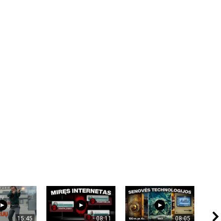
15:45
08:11
08:05