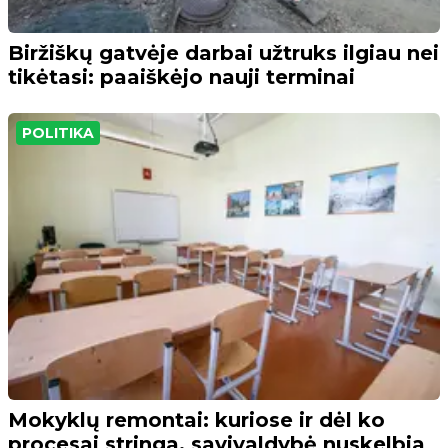
Biržiškų gatvėje darbai užtruks ilgiau nei
tikėtasi: paaiškėjo nauji terminai
POLITIKA
Mokyklų remontai: kuriose ir dėl ko
procesai stringa, savivaldybė nuskelbia