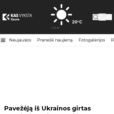
20
°C
Clear
Naujausios
Pranešk naujieną
Fotogalerijos
R
Pavežėją iš Ukrainos girtas