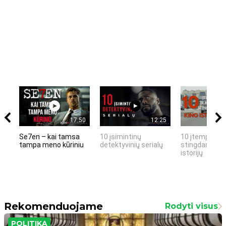
17:50
12:25
Se7en – kai tamsa
10 įsimintinų
10 įtemptų, k
tampa meno kūriniu
detektyvinių serialų
stingdančių k
istorijų
Rekomenduojame
Rodyti visus
POLITIKA