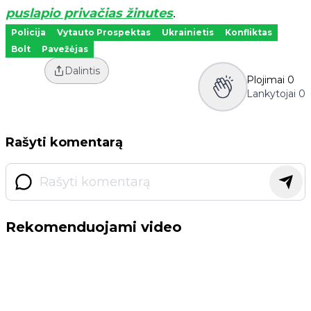
puslapio privačias žinutes
.
Policija
Vytauto Prospektas
Ukrainietis
Konfliktas
Bolt
Pavežėjas
Dalintis
Plojimai
0
Lankytojai
0
Rašyti komentarą
Rekomenduojami video