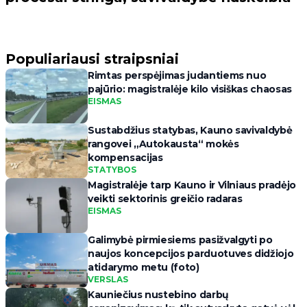
Populiariausi straipsniai
Rimtas perspėjimas judantiems nuo
pajūrio: magistralėje kilo visiškas chaosas
EISMAS
Sustabdžius statybas, Kauno savivaldybė
rangovei „Autokausta“ mokės
kompensacijas
STATYBOS
Magistralėje tarp Kauno ir Vilniaus pradėjo
veikti sektorinis greičio radaras
EISMAS
Galimybė pirmiesiems pasižvalgyti po
naujos koncepcijos parduotuves didžiojo
atidarymo metu (foto)
VERSLAS
Kauniečius nustebino darbų