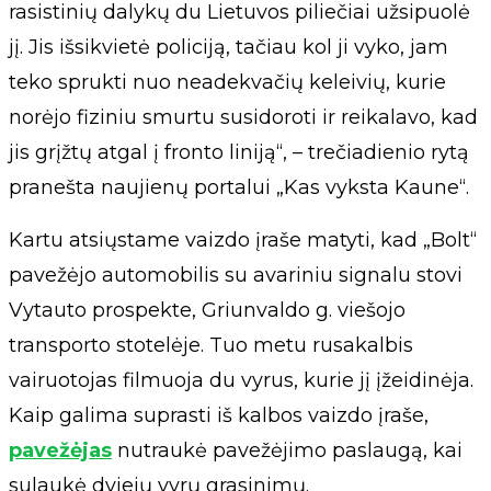
rasistinių dalykų du Lietuvos piliečiai užsipuolė
jį. Jis išsikvietė policiją, tačiau kol ji vyko, jam
teko sprukti nuo neadekvačių keleivių, kurie
norėjo fiziniu smurtu susidoroti ir reikalavo, kad
jis grįžtų atgal į fronto liniją“, – trečiadienio rytą
pranešta naujienų portalui „Kas vyksta Kaune“.
Kartu atsiųstame vaizdo įraše matyti, kad „Bolt“
pavežėjo automobilis su avariniu signalu stovi
Vytauto prospekte, Griunvaldo g. viešojo
transporto stotelėje. Tuo metu rusakalbis
vairuotojas filmuoja du vyrus, kurie jį įžeidinėja.
Kaip galima suprasti iš kalbos vaizdo įraše,
pavežėjas
nutraukė pavežėjimo paslaugą, kai
sulaukė dviejų vyrų grasinimų.