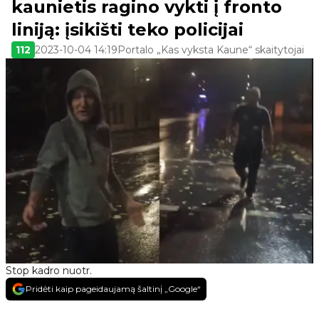
kaunietis ragino vykti į fronto
liniją: įsikišti teko policijai
112
2023-10-04 14:19
Portalo „Kas vyksta Kaune“ skaitytojai
Stop kadro nuotr.
Pridėti kaip pageidaujamą šaltinį „Google“