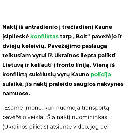
Naktį iš antradienio į trečiadienį Kaune
įsiplieskė
konfliktas
tarp „Bolt“ pavežėjo ir
dviejų keleivių. Pavežėjimo paslaugą
teikusiam vyrui iš Ukrainos liepta palikti
Lietuvą ir keliauti į fronto liniją. Vieną iš
konfliktą sukėlusių vyrų Kauno
policija
sulaikė, jis naktį praleido saugios nakvynės
namuose.
„Esame įmonė, kuri nuomoja transportą
pavėžėjo veiklai. Šią naktį nuomininkas
(Ukrainos pilietis) atsiuntė video, jog dėl