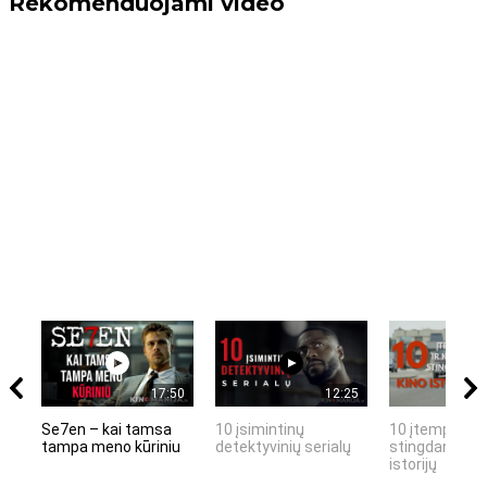
Rekomenduojami video
17:50
12:25
Se7en – kai tamsa
10 įsimintinų
10 įtemptų, k
tampa meno kūriniu
detektyvinių serialų
stingdančių k
istorijų