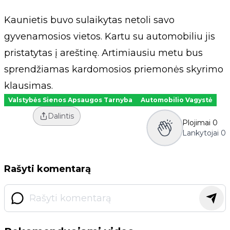
Kaunietis buvo sulaikytas netoli savo
gyvenamosios vietos. Kartu su automobiliu jis
pristatytas į areštinę. Artimiausiu metu bus
sprendžiamas kardomosios priemonės skyrimo
klausimas.
Valstybės Sienos Apsaugos Tarnyba
Automobilio Vagystė
Dalintis
Plojimai
0
Lankytojai
0
Rašyti komentarą