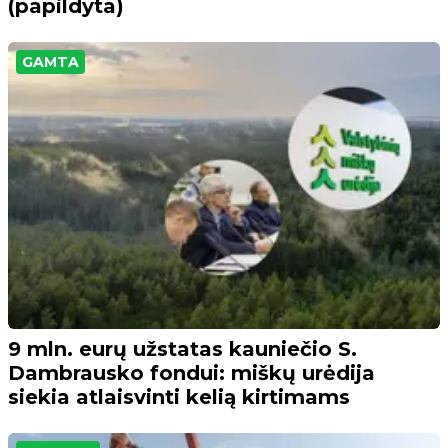
(papildyta)
GAMTA
9 mln. eurų užstatas kauniečio S.
Dambrausko fondui: miškų urėdija
siekia atlaisvinti kelią kirtimams