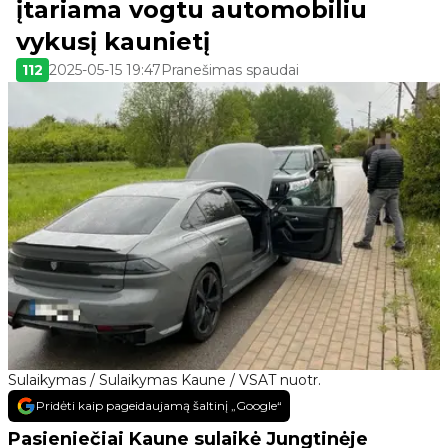
įtariama vogtu automobiliu
vykusį kaunietį
112
2025-05-15 19:47
Pranešimas spaudai
Sulaikymas / Sulaikymas Kaune / VSAT nuotr.
Pridėti kaip pageidaujamą šaltinį „Google“
Pasieniečiai Kaune sulaikė Jungtinėje