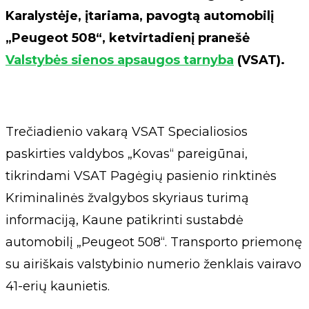
Karalystėje, įtariama, pavogtą automobilį
„Peugeot 508“, ketvirtadienį pranešė
Valstybės sienos apsaugos tarnyba
(VSAT).
Trečiadienio vakarą VSAT Specialiosios
paskirties valdybos „Kovas“ pareigūnai,
tikrindami VSAT Pagėgių pasienio rinktinės
Kriminalinės žvalgybos skyriaus turimą
informaciją, Kaune patikrinti sustabdė
automobilį „Peugeot 508“. Transporto priemonę
su airiškais valstybinio numerio ženklais vairavo
41-erių kaunietis.