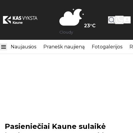
23
°C
Cloudy
Naujausios
Pranešk naujieną
Fotogalerijos
R
Pasieniečiai Kaune sulaikė