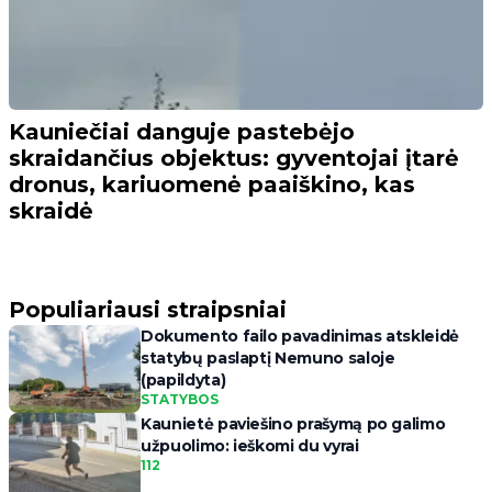
Kauniečiai danguje pastebėjo
skraidančius objektus: gyventojai įtarė
dronus, kariuomenė paaiškino, kas
skraidė
Populiariausi straipsniai
Dokumento failo pavadinimas atskleidė
statybų paslaptį Nemuno saloje
(papildyta)
STATYBOS
Kaunietė paviešino prašymą po galimo
užpuolimo: ieškomi du vyrai
112