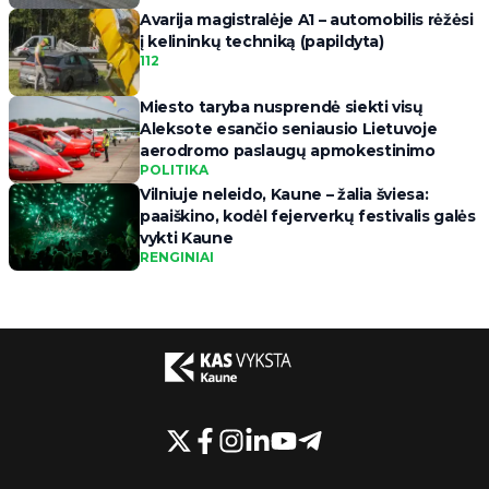
Avarija magistralėje A1 – automobilis rėžėsi
į kelininkų techniką (papildyta)
112
Miesto taryba nusprendė siekti visų
Aleksote esančio seniausio Lietuvoje
aerodromo paslaugų apmokestinimo
POLITIKA
Vilniuje neleido, Kaune – žalia šviesa:
paaiškino, kodėl fejerverkų festivalis galės
vykti Kaune
RENGINIAI