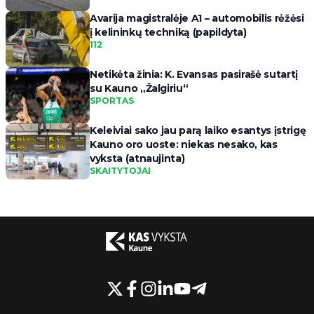
Avarija magistralėje A1 – automobilis rėžėsi
į kelininkų techniką (papildyta)
112
Netikėta žinia: K. Evansas pasirašė sutartį
su Kauno „Žalgiriu“
SPORTAS
Keleiviai sako jau parą laiko esantys įstrigę
Kauno oro uoste: niekas nesako, kas
vyksta (atnaujinta)
SKAITYTOJAI