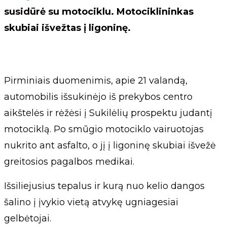
susidūrė su motociklu. Motociklininkas
skubiai išvežtas į ligoninę.
Pirminiais duomenimis, apie 21 valandą,
automobilis išsukinėjo iš prekybos centro
aikštelės ir rėžėsi į Sukilėlių prospektu judantį
motociklą. Po smūgio motociklo vairuotojas
nukrito ant asfalto, o jį į ligoninę skubiai išvežė
greitosios pagalbos medikai.
Išsiliejusius tepalus ir kurą nuo kelio dangos
šalino į įvykio vietą atvykę ugniagesiai
gelbėtojai.