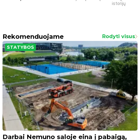
istorijų
Rekomenduojame
Rodyti visus
STATYBOS
Darbai Nemuno saloje eina į pabaigą,