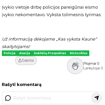
Įvykio vietoje dirbę policijos pareigūnai eismo
įvykio nekomentavo. Vyksta tolimesnis tyrimas.
Už informaciją dėkojame „Kas vyksta Kaune“
skaitytojams!
Policija
Avarija
Sukilėlių Prospektas
Motociklas
Dalintis
Plojimai
0
Lankytojai
0
Rašyti komentarą