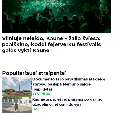
Vilniuje neleido, Kaune – žalia šviesa:
paaiškino, kodėl fejerverkų festivalis
galės vykti Kaune
Populiariausi straipsniai
Dokumento failo pavadinimas atskleidė
statybų paslaptį Nemuno saloje
(papildyta)
STATYBOS
Kaunietė paviešino prašymą po galimo
užpuolimo: ieškomi du vyrai
112