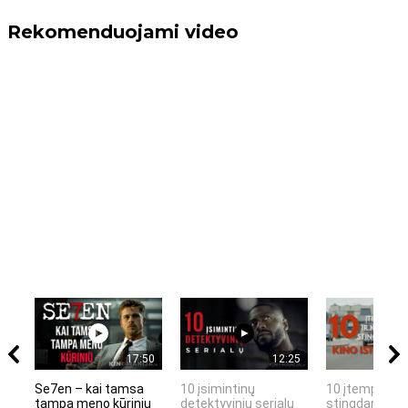
Rekomenduojami video
17:50
12:25
Se7en – kai tamsa
10 įsimintinų
10 įtemptų, k
tampa meno kūriniu
detektyvinių serialų
stingdančių k