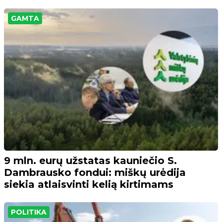
GAMTA
9 mln. eurų užstatas kauniečio S.
Dambrausko fondui: miškų urėdija
siekia atlaisvinti kelią kirtimams
POLITIKA