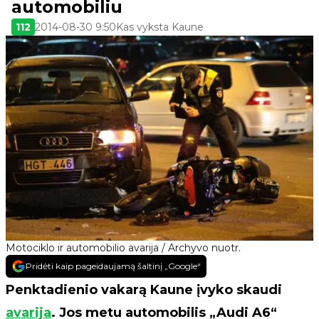
automobiliu
112
2014-08-30 9:50
Kas vyksta Kaune
Motociklo ir automobilio avarija / Archyvo nuotr.
Pridėti kaip pageidaujamą šaltinį „Google“
Penktadienio vakarą Kaune įvyko skaudi
avarija
. Jos metu automobilis „Audi A6“