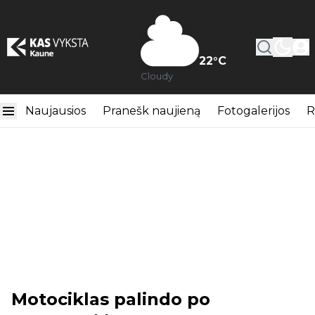
22
°C
Cloudy
Naujausios
Pranešk naujieną
Fotogalerijos
R
Motociklas palindo po