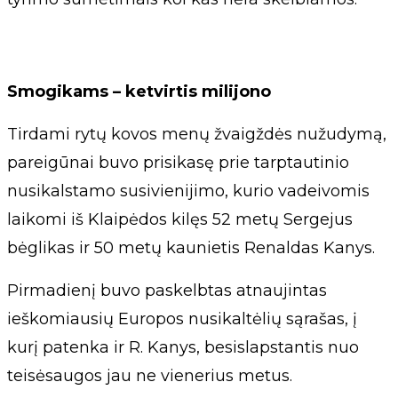
Smogikams – ketvirtis milijono
Tirdami rytų kovos menų žvaigždės nužudymą,
pareigūnai buvo prisikasę prie tarptautinio
nusikalstamo susivienijimo, kurio vadeivomis
laikomi iš Klaipėdos kilęs 52 metų Sergejus
bėglikas ir 50 metų kaunietis Renaldas Kanys.
Pirmadienį buvo paskelbtas atnaujintas
ieškomiausių Europos nusikaltėlių sąrašas, į
kurį patenka ir R. Kanys, besislapstantis nuo
teisėsaugos jau ne vienerius metus.