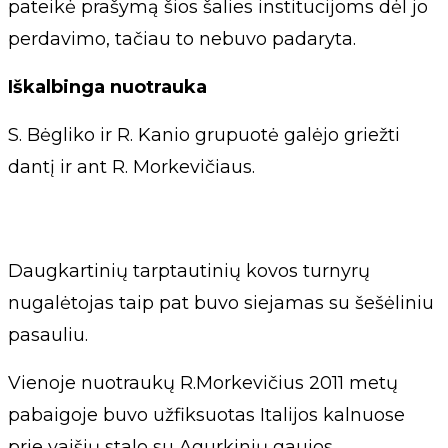
pateikė prašymą šios šalies institucijoms dėl jo
perdavimo, tačiau to nebuvo padaryta.
Iškalbinga nuotrauka
S. Bėgliko ir R. Kanio grupuotė galėjo griežti
dantį ir ant R. Morkevičiaus.
Daugkartinių tarptautinių kovos turnyrų
nugalėtojas taip pat buvo siejamas su šešėliniu
pasauliu.
Vienoje nuotraukų R.Morkevičius 2011 metų
pabaigoje buvo užfiksuotas Italijos kalnuose
prie vaišių stalo su Agurkinių gaujos