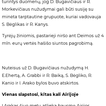
turintys duomenų, jog D. Bugavičiaus ir R.
Morkevičiaus nužudymai gali būti susiję su
minėta tarptautine grupuote, kuriai vadovauja
S. Bėglikas ir R. Kanys.
Tyrėjų žiniomis, pastarieji niršo ant Deimos už 4
mln. eurų vertės hašišo siuntos pagrobimą.
Nuteisus už D. Bugavičiaus nužudymą H.
E.Ehertą, A. Grabbi ir R. Baiką, S. Bėgliko, R.
Kanio ir I. Arako bylos buvo atskirtos.
Vienas slapstosi, kitas kali Airijoje
I.Arakas šiuo metu atlieka bausmę Airijos