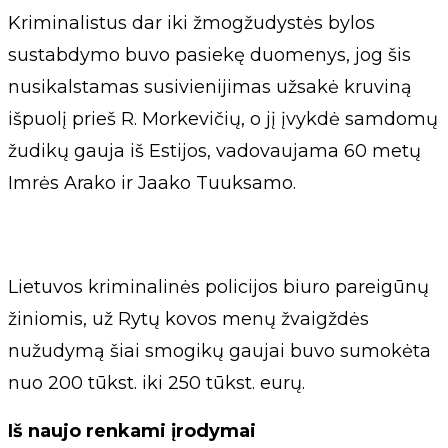
Kriminalistus dar iki žmogžudystės bylos
sustabdymo buvo pasiekę duomenys, jog šis
nusikalstamas susivienijimas užsakė kruviną
išpuolį prieš R. Morkevičių, o jį įvykdė samdomų
žudikų gauja iš Estijos, vadovaujama 60 metų
Imrės Arako ir Jaako Tuuksamo.
Lietuvos kriminalinės policijos biuro pareigūnų
žiniomis, už Rytų kovos menų žvaigždės
nužudymą šiai smogikų gaujai buvo sumokėta
nuo 200 tūkst. iki 250 tūkst. eurų.
Iš naujo renkami įrodymai