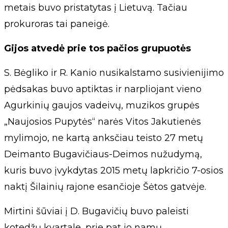
metais buvo pristatytas į Lietuvą. Tačiau
prokuroras tai paneigė.
Gijos atvedė prie tos pačios grupuotės
S. Bėgliko ir R. Kanio nusikalstamo susivienijimo
pėdsakas buvo aptiktas ir narpliojant vieno
Agurkinių gaujos vadeivų, muzikos grupės
„Naujosios Pupytės“ narės Vitos Jakutienės
mylimojo, ne kartą anksčiau teisto 27 metų
Deimanto Bugavičiaus-Deimos nužudymą,
kuris buvo įvykdytas 2015 metų lapkričio 7-osios
naktį Šilainių rajone esančioje Šėtos gatvėje.
Mirtini šūviai į D. Bugavičių buvo paleisti
kotedžų kvartale, prie pat jo namų.