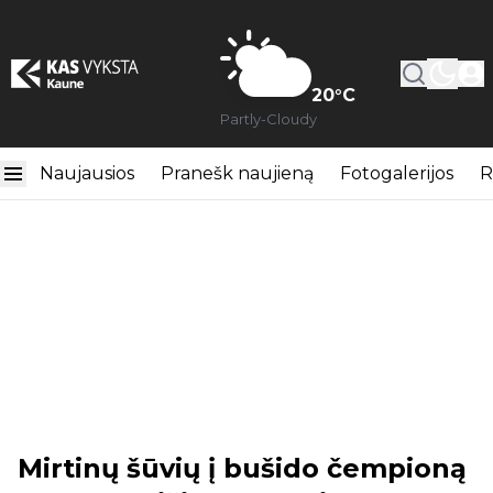
20
°C
Partly-Cloudy
Naujausios
Pranešk naujieną
Fotogalerijos
R
Mirtinų šūvių į bušido čempioną