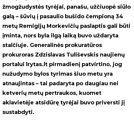
žmogžudystės tyrėjai, panašu, užčiuopė siūlo
galą – šūvių į pasaulio bušido čempioną 34
metų Remigijų Morkevičių paslaptis gali būti
įminta, nors byla ilgą laiką buvo uždaryta
stalčiuje. Generalinės prokuratūros
prokuroras Zdzislavas Tuliševskis naujienų
portalui lrytas.lt pirmadienį patvirtino, jog
nužudymo bylos tyrimas šiuo metu yra
atnaujintas – tai padaryta po daugiau nei
ketverių metų pertraukos, kuomet
aklavietėje atsidūrę tyrėjai buvo priversti jį
sustabdyti.