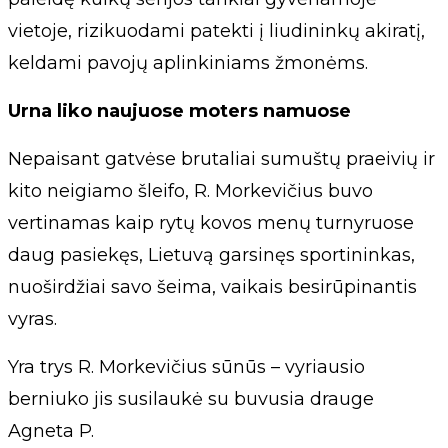
vietoje, rizikuodami patekti į liudininkų akiratį,
keldami pavojų aplinkiniams žmonėms.
Urna liko naujuose moters namuose
Nepaisant gatvėse brutaliai sumuštų praeivių ir
kito neigiamo šleifo, R. Morkevičius buvo
vertinamas kaip rytų kovos menų turnyruose
daug pasiekęs, Lietuvą garsinęs sportininkas,
nuoširdžiai savo šeima, vaikais besirūpinantis
vyras.
Yra trys R. Morkevičius sūnūs – vyriausio
berniuko jis susilaukė su buvusia drauge
Agneta P.