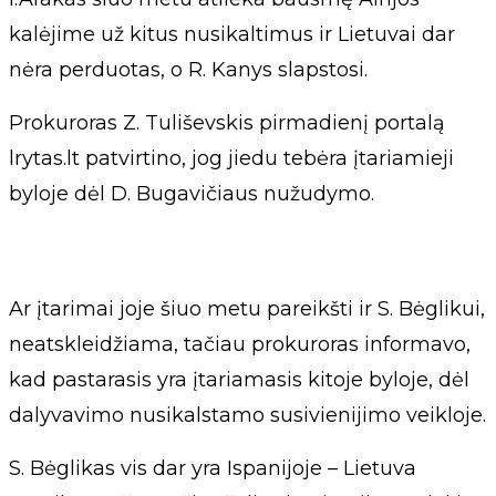
kalėjime už kitus nusikaltimus ir Lietuvai dar
nėra perduotas, o R. Kanys slapstosi.
Prokuroras Z. Tuliševskis pirmadienį portalą
lrytas.lt patvirtino, jog jiedu tebėra įtariamieji
byloje dėl D. Bugavičiaus nužudymo.
Ar įtarimai joje šiuo metu pareikšti ir S. Bėglikui,
neatskleidžiama, tačiau prokuroras informavo,
kad pastarasis yra įtariamasis kitoje byloje, dėl
dalyvavimo nusikalstamo susivienijimo veikloje.
S. Bėglikas vis dar yra Ispanijoje – Lietuva