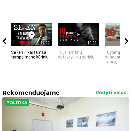
17:50
12:25
Se7en – kai tamsa
10 įsimintinų
10 įtemptų, k
tampa meno kūriniu
detektyvinių serialų
stingdančių k
istorijų
Rekomenduojame
Rodyti visus
POLITIKA