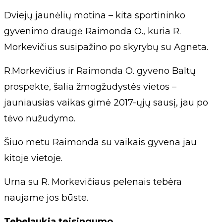
Dviejų jaunėlių motina – kita sportininko
gyvenimo draugė Raimonda O., kuria R.
Morkevičius susipažino po skyrybų su Agneta.
R.Morkevičius ir Raimonda O. gyveno Baltų
prospekte, šalia žmogžudystės vietos –
jauniausias vaikas gimė 2017-ųjų sausį, jau po
tėvo nužudymo.
Šiuo metu Raimonda su vaikais gyvena jau
kitoje vietoje.
Urna su R. Morkevičiaus pelenais tebėra
naujame jos būste.
Tebelaukia teisingumo