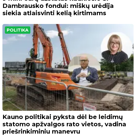
Dambrausko fondui: miškų urėdija
siekia atlaisvinti kelią kirtimams
POLITIKA
Kauno politikai pyksta dėl be leidimų
statomo apžvalgos rato vietos, vadina
priešrinkiminiu manevru