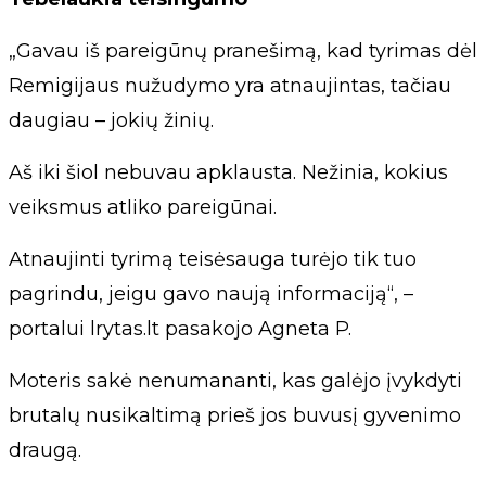
„Gavau iš pareigūnų pranešimą, kad tyrimas dėl
Remigijaus nužudymo yra atnaujintas, tačiau
daugiau – jokių žinių.
Aš iki šiol nebuvau apklausta. Nežinia, kokius
veiksmus atliko pareigūnai.
Atnaujinti tyrimą teisėsauga turėjo tik tuo
pagrindu, jeigu gavo naują informaciją“, –
portalui lrytas.lt pasakojo Agneta P.
Moteris sakė nenumananti, kas galėjo įvykdyti
brutalų nusikaltimą prieš jos buvusį gyvenimo
draugą.