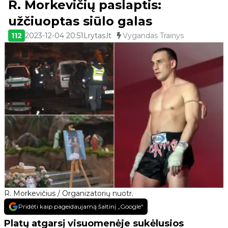
R. Morkevičių paslaptis:
užčiuoptas siūlo galas
112
2023-12-04 20:51
Lrytas.lt
Vygandas Trainys
R. Morkevičius / Organizatorių nuotr.
Pridėti kaip pageidaujamą šaltinį „Google“
Platų atgarsį visuomenėje sukėlusios