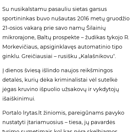
Su nusikalstamu pasauliu sietas garsus
sportininkas buvo nušautas 2016 metų gruodžio
21-osios vakarą prie savo namų Šilainių
mikrorajone, Baltų prospekte – žudikas tykojo R.
Morkevičiaus, apsiginklavęs automatinio tipo
ginklu. Greičiausiai – rusišku „Kalašnikovu“.
Į dienos šviesą išlindo naujos reikšmingos
detalės, kurių dėka kriminalistai vėl sutelkė
jėgas kruvino išpuolio užsakovų ir vykdytojų
išaiškinimui.
Portalo lrytas.lt žiniomis, pareigūnams pavyko
nustatyti įtariamuosius – tiesa, jų pavardės
tyrimo sumetimais kol kas nėra skelbiamos.