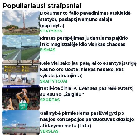
Populiariausi straipsniai
Dokumento failo pavadinimas atskleidė
statybų paslaptį Nemuno saloje
(papildyta)
STATYBOS
Rimtas perspėjimas judantiems pajūrio
link: magistralėje kilo visiškas chaosas
EISMAS
Keleiviai sako jau parą laiko esantys įstrigę
Kauno oro uoste: niekas nesako, kas
vyksta (atnaujinta)
SKAITYTOJAI
Netikėta žinia: K. Evansas pasirašė sutartį
su Kauno „Žalgiriu“
SPORTAS
Galimybė pirmiesiems pasižvalgyti po
naujos koncepcijos parduotuves didžiojo
atidarymo metu (foto)
VERSLAS