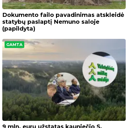
Dokumento failo pavadinimas atskleidė
statybų paslaptį Nemuno saloje
(papildyta)
GAMTA
9 mln. eurų užstatas kauniečio S.