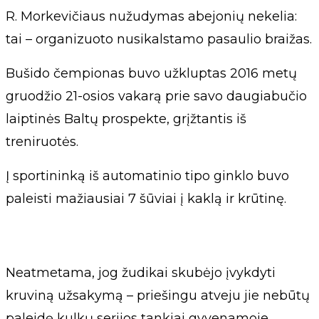
R. Morkevičiaus nužudymas abejonių nekelia:
tai – organizuoto nusikalstamo pasaulio braižas.
Bušido čempionas buvo užkluptas 2016 metų
gruodžio 21-osios vakarą prie savo daugiabučio
laiptinės Baltų prospekte, grįžtantis iš
treniruotės.
Į sportininką iš automatinio tipo ginklo buvo
paleisti mažiausiai 7 šūviai į kaklą ir krūtinę.
Neatmetama, jog žudikai skubėjo įvykdyti
kruviną užsakymą – priešingu atveju jie nebūtų
paleidę kulkų serijos tankiai gyvenamoje