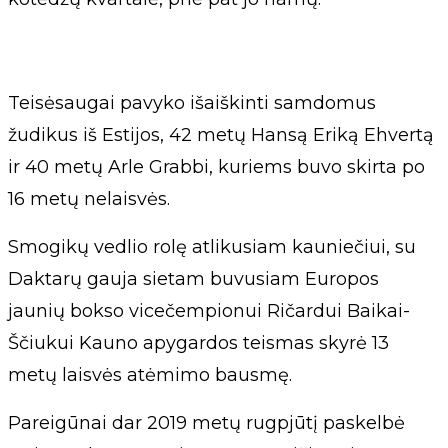
Teisėsaugai pavyko išaiškinti samdomus
žudikus iš Estijos, 42 metų Hansą Eriką Ehvertą
ir 40 metų Arle Grabbi, kuriems buvo skirta po
16 metų nelaisvės.
Smogikų vedlio rolę atlikusiam kauniečiui, su
Daktarų gauja sietam buvusiam Europos
jaunių bokso vicečempionui Ričardui Baikai-
Ščiukui Kauno apygardos teismas skyrė 13
metų laisvės atėmimo bausmę.
Pareigūnai dar 2019 metų rugpjūtį paskelbė