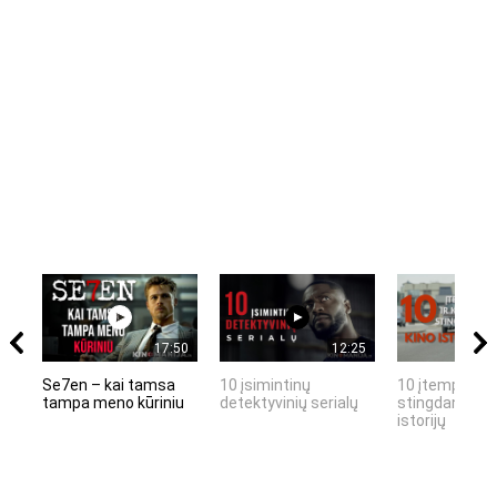
17:50
12:25
Se7en – kai tamsa
10 įsimintinų
10 įtemptų, k
tampa meno kūriniu
detektyvinių serialų
stingdančių k
istorijų