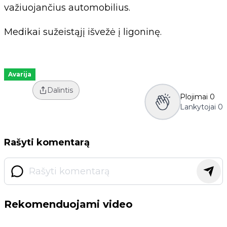
važiuojančius automobilius.
Medikai sužeistąjį išvežė į ligoninę.
Avarija
Dalintis
Plojimai
0
Lankytojai
0
Rašyti komentarą
Rekomenduojami video