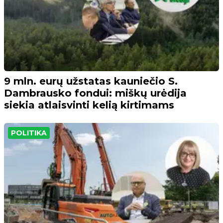
9 mln. eurų užstatas kauniečio S.
Dambrausko fondui: miškų urėdija
siekia atlaisvinti kelią kirtimams
POLITIKA