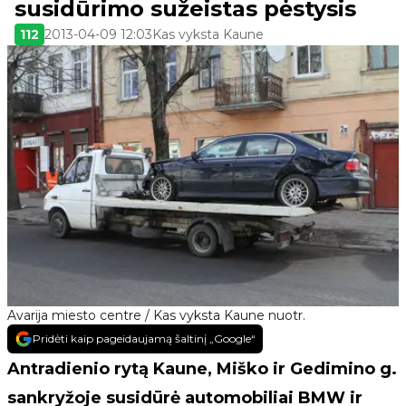
susidūrimo sužeistas pėstysis
112
2013-04-09 12:03
Kas vyksta Kaune
Avarija miesto centre / Kas vyksta Kaune nuotr.
Pridėti kaip pageidaujamą šaltinį „Google“
Antradienio rytą Kaune, Miško ir Gedimino g.
sankryžoje susidūrė automobiliai BMW ir