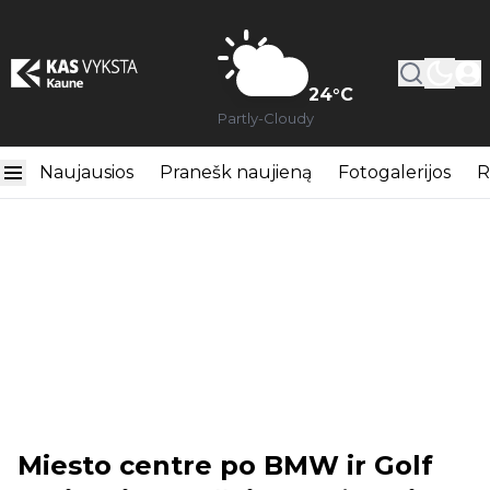
24
°C
Partly-Cloudy
Naujausios
Pranešk naujieną
Fotogalerijos
R
Miesto centre po BMW ir Golf