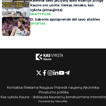
Keleiviai sako jau parą laiko esantys įstrigę
Kauno oro uoste: niekas nesako, kas
vyksta (atnaujinta)
SKAITYTOJAI
D. Sabonis apsisprendė dėl savo ateities
SPORTAS
Kontaktai
•
Reklama
•
Naujausi
•
Pranešk naujieną
•
Akcininkai
•
Privatumo politika
Kas vyksta Kaune - didžiausia kauniečių bendruomenė internete
Powered by Newsifier