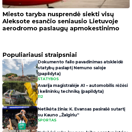
Miesto taryba nusprendė siekti visų
Aleksote esančio seniausio Lietuvoje
aerodromo paslaugų apmokestinimo
Populiariausi straipsniai
Dokumento failo pavadinimas atskleidė
statybų paslaptį Nemuno saloje
(papildyta)
STATYBOS
Avarija magistralėje A1 – automobilis rėžėsi
į kelininkų techniką (papildyta)
112
Netikėta žinia: K. Evansas pasirašė sutartį
su Kauno „Žalgiriu“
SPORTAS