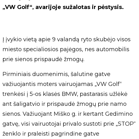
„VW Golf“, avarijoje sužalotas ir pėstysis.
Į įvykio vietą apie 9 valandą ryto skubėjo visos
miesto specialiosios pajėgos, nes automobilis
prie sienos prispaudė žmogų.
Pirminiais duomenimis, šalutine gatve
važiuojantis moters vairuojamas „VW Golf“
trenkėsi į 5-os klasės BMW, pastarasis užlėkė
ant šaligatvio ir prispaudė žmogų prie namo
sienos. Važiuojant Miško g. ir kertant Gedimino
gatvę, visi vairuotojai privalo sustoti prie „STOP“
ženklo ir praleisti pagrindine gatve