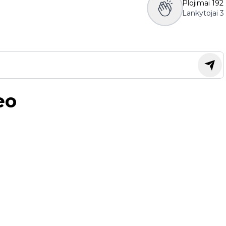
Plojimai
192
Lankytojai
3
eo