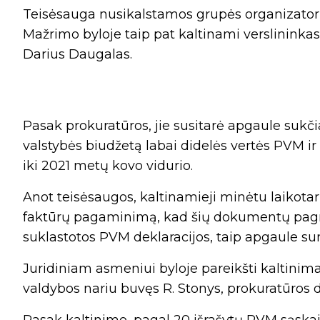
Teisėsauga nusikalstamos grupės organizator
Mažrimo byloje taip pat kaltinami verslininkas
Darius Daugalas.
Pasak prokuratūros, jie susitarė apgaule sukč
valstybės biudžetą labai didelės vertės PVM 
iki 2021 metų kovo vidurio.
Anot teisėsaugos, kaltinamieji minėtu laikota
faktūrų pagaminimą, kad šių dokumentų pagrin
suklastotos PVM deklaracijos, taip apgaule 
Juridiniam asmeniui byloje pareikšti kaltinim
valdybos nariu buvęs R. Stonys, prokuratūros 
Pasak kaltinimo, pagal 20 išrašytų PVM sąskai