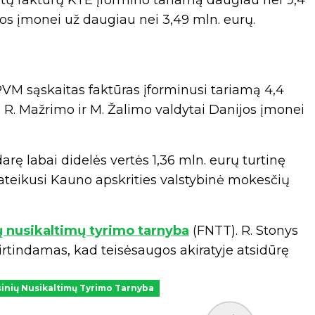
ijos įmonei už daugiau nei 3,49 mln. eurų.
PVM sąskaitas faktūras įforminusi tariamą 4,4
ą R. Mažrimo ir M. Žalimo valdytai Danijos įmonei
rę labai didelės vertės 1,36 mln. eurų turtinę
 pateikusi Kauno apskrities valstybinė mokesčių
ų nusikaltimų tyrimo tarnyba
(FNTT). R. Stonys
rtindamas, kad teisėsaugos akiratyje atsidūrę
inių Nusikaltimų Tyrimo Tarnyba