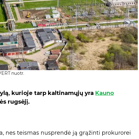
 VERT nuotr.
ą, kurioje tarp kaltinamųjų yra
Kauno
ės rugsėjį.
, nes teismas nusprendė ją grąžinti prokurorei