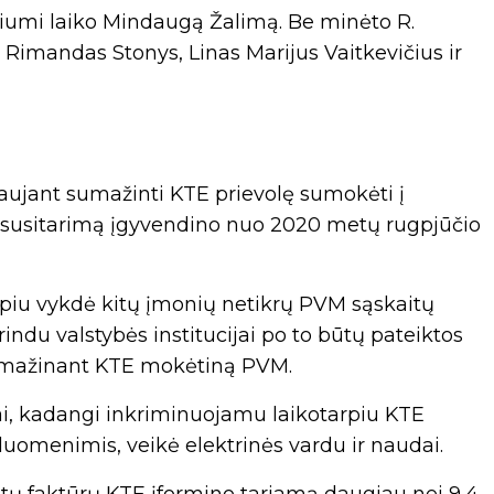
iumi laiko Mindaugą Žalimą. Be minėto R.
 Rimandas Stonys, Linas Marijus Vaitkevičius ir
iaujant sumažinti KTE prievolę sumokėti į
ir susitarimą įgyvendino nuo 2020 metų rugpjūčio
rpiu vykdė kitų įmonių netikrų PVM sąskaitų
du valstybės institucijai po to būtų pateiktos
sumažinant KTE mokėtiną PVM.
ai, kadangi inkriminuojamu laikotarpiu KTE
duomenimis, veikė elektrinės vardu ir naudai.
tų faktūrų KTE įformino tariamą daugiau nei 9,4