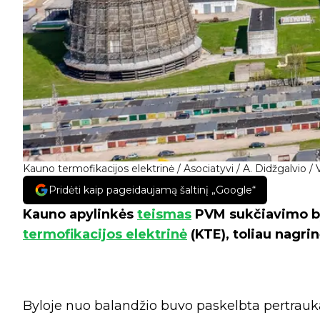
Kauno termofikacijos elektrinė / Asociatyvi / A. Didžgalvio /
Pridėti kaip pageidaujamą šaltinį „Google“
Kauno apylinkės
teismas
PVM sukčiavimo byl
termofikacijos elektrinė
(KTE), toliau nagrin
Byloje nuo balandžio buvo paskelbta pertrauka