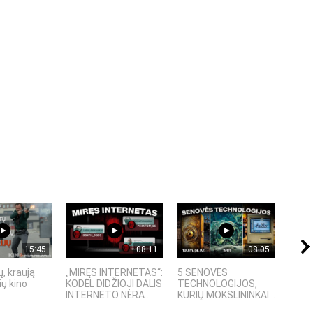
15:45
08:11
08:05
, kraują
„MIRĘS INTERNETAS“:
5 SENOVĖS
„Sost
ų kino
KODĖL DIDŽIOJI DALIS
TECHNOLOGIJOS,
įspū
INTERNETO NĖRA...
KURIŲ MOKSLININKAI...
fanta