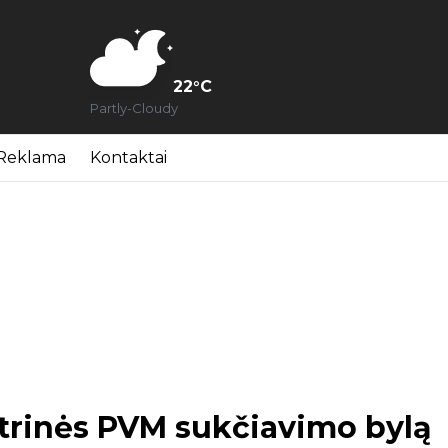
22
°C
Partly-Cloudy
Reklama
Kontaktai
trinės PVM sukčiavimo bylą