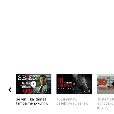
17:50
12:25
Se7en – kai tamsa
10 įsimintinų
10 įtemptų
tampa meno kūriniu
detektyvinių serialų
stingdanči
istorijų