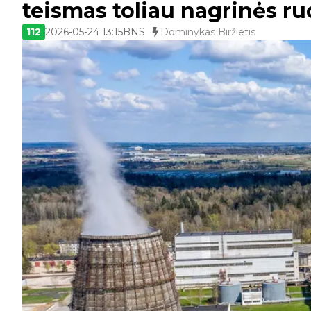
teismas toliau nagrinės ru
112
2026-05-24 13:15
BNS
Dominykas Biržietis