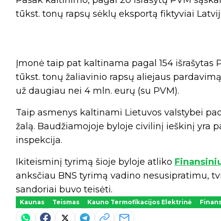
tūkst. tonų rapsų sėklų eksportą fiktyviai Latv
Įmonė taip pat kaltinama pagal 154 išrašytas 
tūkst. tonų žaliavinio rapsų aliejaus pardavim
už daugiau nei 4 mln. eurų (su PVM).
Taip asmenys kaltinami Lietuvos valstybei pada
žalą. Baudžiamojoje byloje civilinį ieškinį yra
inspekcija.
Ikiteisminį tyrimą šioje byloje atliko
Finansini
anksčiau BNS tyrimą vadino nesusipratimu, tvi
sandoriai buvo teisėti.
Kaunas
Teismas
Kauno Termofikacijos Elektrinė
Finans