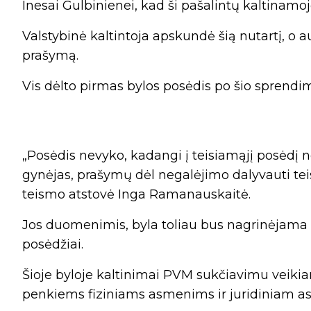
Inesai Gulbinienei, kad ši pašalintų kaltinamo
Valstybinė kaltintoja apskundė šią nutartį, o 
prašymą.
Vis dėlto pirmas bylos posėdis po šio sprendi
„Posėdis nevyko, kadangi į teisiamąjį posėdį 
gynėjas, prašymų dėl negalėjimo dalyvauti t
teismo atstovė Inga Ramanauskaitė.
Jos duomenimis, byla toliau bus nagrinėjama ru
posėdžiai.
Šioje byloje kaltinimai PVM sukčiavimu veikian
penkiems fiziniams asmenims ir juridiniam a