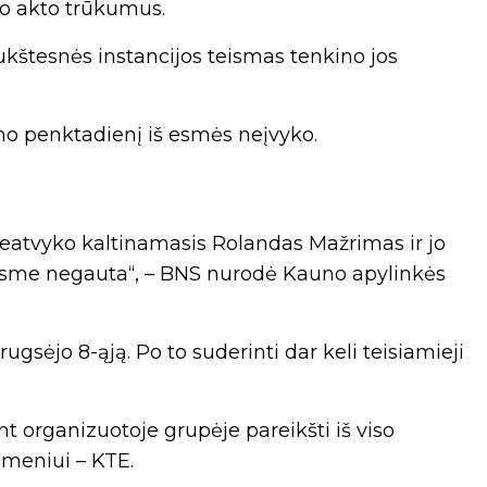
jo akto trūkumus.
aukštesnės instancijos teismas tenkino jos
mo penktadienį iš esmės neįvyko.
neatvyko kaltinamasis Rolandas Mažrimas ir jo
eisme negauta“, – BNS nurodė Kauno apylinkės
gsėjo 8-ąją. Po to suderinti dar keli teisiamieji
t organizuotoje grupėje pareikšti iš viso
smeniui – KTE.