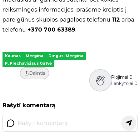
reikšmingos informacijos, prašome kreiptis į
pareigūnus skubios pagalbos telefonu
112
arba
telefonu
+370 700 63389
.
Kaunas
Mergina
Dingusi Mergina
P. Plechavičiaus Gatvė
Dalintis
Plojimai
0
Lankytojai
0
Rašyti komentarą