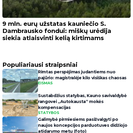
9 mln. eurų užstatas kauniečio S.
Dambrausko fondui: miškų urėdija
siekia atlaisvinti kelią kirtimams
Populiariausi straipsniai
Rimtas perspėjimas judantiems nuo
pajūrio: magistralėje kilo visiškas chaosas
EISMAS
Sustabdžius statybas, Kauno savivaldybė
rangovei „Autokausta“ mokės
kompensacijas
STATYBOS
Galimybė pirmiesiems pasižvalgyti po
naujos koncepcijos parduotuves didžiojo
atidarymo metu (foto)