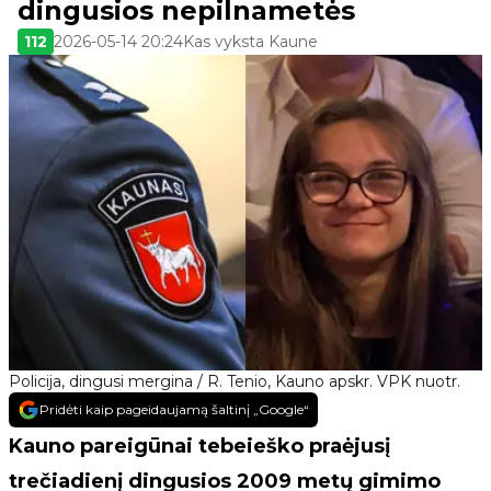
dingusios nepilnametės
112
2026-05-14 20:24
Kas vyksta Kaune
Policija, dingusi mergina / R. Tenio, Kauno apskr. VPK nuotr.
Pridėti kaip pageidaujamą šaltinį „Google“
Kauno pareigūnai tebeieško praėjusį
trečiadienį dingusios 2009 metų gimimo