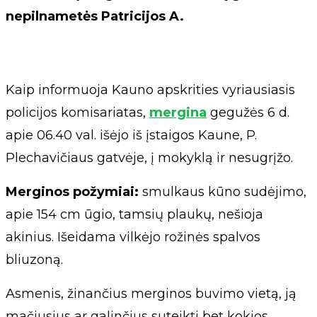
nepilnametės Patricijos A.
Kaip informuoja Kauno apskrities vyriausiasis
policijos komisariatas,
mergina
gegužės 6 d.
apie 06.40 val. išėjo iš įstaigos Kaune, P.
Plechavičiaus gatvėje, į mokyklą ir nesugrįžo.
Merginos požymiai:
smulkaus kūno sudėjimo,
apie 154 cm ūgio, tamsių plaukų, nešioja
akinius. Išeidama vilkėjo rožinės spalvos
bliuzoną.
Asmenis, žinančius merginos buvimo vietą, ją
mačiusius ar galinčius suteikti bet kokios