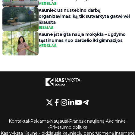
VERSLAS
Kauniečius nustebino darbų
organizavimas: ką tik sutvarkyta gatvė vėl
išrausta
EISMAS
Kaune įsteigta nauja mokykla – ugdymo
tęstinumas nuo darželio iki gimnazijos
VERSLAS
Kontaktai
•
Reklama
•
Naujausi
•
Pranešk naujieną
•
Akcininkai
•
Privatumo politika
Kas vyksta Kaune - didžiausia kauniečių bendruomenė internete