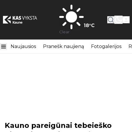
18
°C
Clear
Naujausios
Pranešk naujieną
Fotogalerijos
R
Kauno pareigūnai tebeieško