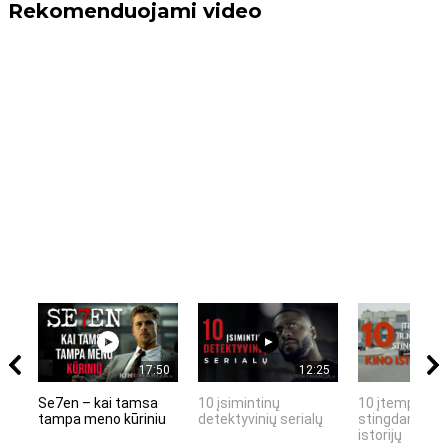
Rekomenduojami video
17:50
12:25
Se7en – kai tamsa
10 įsimintinų
10 įtemptų, k
tampa meno kūriniu
detektyvinių serialų
stingdančių k
istorijų