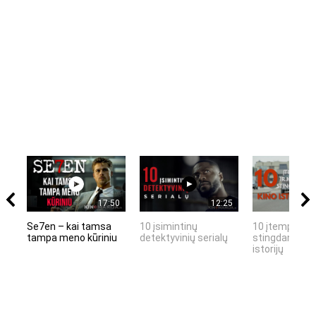
17:50
12:25
Se7en – kai tamsa
10 įsimintinų
10 įtemptų, k
tampa meno kūriniu
detektyvinių serialų
stingdančių k
istorijų