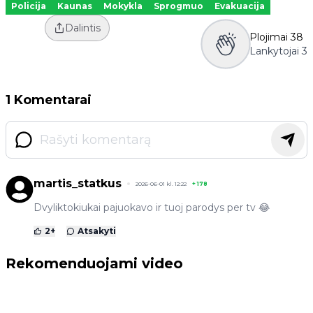
Policija
Kaunas
Mokykla
Sprogmuo
Evakuacija
Dalintis
Plojimai
38
Lankytojai
3
1 Komentarai
martis_statkus
2026-06-01 kl. 12:22
+
178
Dvyliktokiukai pajuokavo ir tuoj parodys per tv 😂
2
+
Atsakyti
Rekomenduojami video