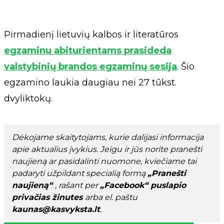
Pirmadienį lietuvių kalbos ir literatūros
egzaminu abiturientams prasideda
valstybinių brandos egzaminų sesija
. Šio
egzamino laukia daugiau nei 27 tūkst.
dvyliktokų.
Dėkojame skaitytojams, kurie dalijasi informacija
apie aktualius įvykius. Jeigu ir jūs norite pranešti
naujieną ar pasidalinti nuomone, kviečiame tai
padaryti užpildant specialią formą
„Pranešti
naujieną“
, rašant per
„Facebook“ puslapio
privačias žinutes
arba el. paštu
kaunas@kasvyksta.lt
.