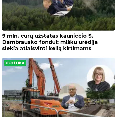
9 mln. eurų užstatas kauniečio S.
Dambrausko fondui: miškų urėdija
siekia atlaisvinti kelią kirtimams
POLITIKA