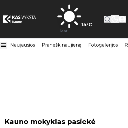
14
°C
Clear
Naujausios
Pranešk naujieną
Fotogalerijos
R
Kauno mokyklas pasiekė