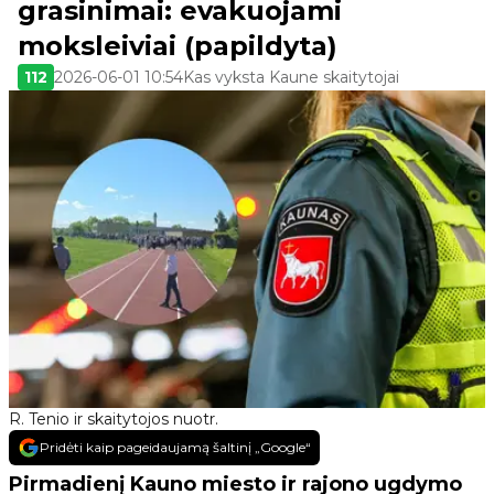
grasinimai: evakuojami
moksleiviai (papildyta)
112
2026-06-01 10:54
Kas vyksta Kaune skaitytojai
R. Tenio ir skaitytojos nuotr.
Pridėti kaip pageidaujamą šaltinį „Google“
Pirmadienį Kauno miesto ir rajono ugdymo