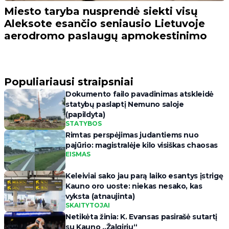
Miesto taryba nusprendė siekti visų
Aleksote esančio seniausio Lietuvoje
aerodromo paslaugų apmokestinimo
Populiariausi straipsniai
Dokumento failo pavadinimas atskleidė
statybų paslaptį Nemuno saloje
(papildyta)
STATYBOS
Rimtas perspėjimas judantiems nuo
pajūrio: magistralėje kilo visiškas chaosas
EISMAS
Keleiviai sako jau parą laiko esantys įstrigę
Kauno oro uoste: niekas nesako, kas
vyksta (atnaujinta)
SKAITYTOJAI
Netikėta žinia: K. Evansas pasirašė sutartį
su Kauno „Žalgiriu“