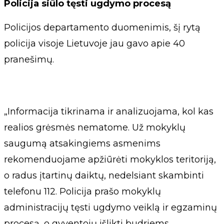
Policija siūlo tęsti ugdymo procesą
Policijos departamento duomenimis, šį rytą
policija visoje Lietuvoje jau gavo apie 40
pranešimų.
„Informacija tikrinama ir analizuojama, kol kas
realios grėsmės nematome. Už mokyklų
saugumą atsakingiems asmenims
rekomenduojame apžiūrėti mokyklos teritoriją,
o radus įtartinų daiktų, nedelsiant skambinti
telefonu 112. Policija prašo mokyklų
administracijų tęsti ugdymo veiklą ir egzaminų
procesą, o gyventojų išlikti budriems.