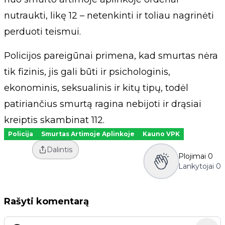
nutraukti, likę 12 – netenkinti ir toliau nagrinėti
perduoti teismui.
Policijos pareigūnai primena, kad smurtas nėra
tik fizinis, jis gali būti ir psichologinis,
ekonominis, seksualinis ir kitų tipų, todėl
patiriančius smurtą ragina nebijoti ir drąsiai
kreiptis skambinat 112.
Policija
Smurtas Artimoje Aplinkoje
Kauno VPK
Dalintis
Plojimai
0
Lankytojai
0
Rašyti komentarą