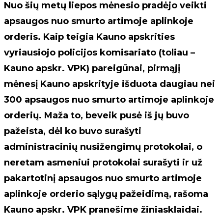
Nuo šių metų liepos mėnesio pradėjo veikti
apsaugos nuo smurto artimoje aplinkoje
orderis. Kaip teigia Kauno apskrities
vyriausiojo policijos komisariato (toliau –
Kauno apskr. VPK) pareigūnai, pirmąjį
mėnesį Kauno apskrityje išduota daugiau nei
300 apsaugos nuo smurto artimoje aplinkoje
orderių. Maža to, beveik pusė iš jų buvo
pažeista, dėl ko buvo surašyti
administracinių nusižengimų protokolai, o
neretam asmeniui protokolai surašyti ir už
pakartotinį apsaugos nuo smurto artimoje
aplinkoje orderio sąlygų pažeidimą, rašoma
Kauno apskr. VPK pranešime žiniasklaidai.