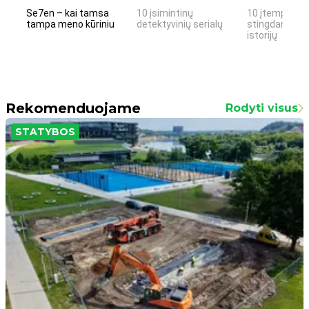
Se7en – kai tamsa
10 įsimintinų
10 įtemptų, k
tampa meno kūriniu
detektyvinių serialų
stingdančių k
istorijų
Rekomenduojame
Rodyti visus
STATYBOS