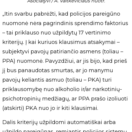
Asociatyvi / A. Vaitkevičiaus nuotr.
„Itin svarbu pabrėžti, kad policijos pareigūno
nuomonė nėra pagrindinis sprendimo faktorius
– tai priklauso nuo užpildytų 17 vertinimo
kriterijų. Į kai kuriuos klausimus atsakymai –
subjektyvi pavojų patiriančio asmens (toliau –
PPA) nuomonė. Pavyzdžiui, ar jis bijo, kad prieš
jį bus panaudotas smurtas, ar jo manymu
pavojų keliantis asmuo (toliau – PKA) turi
priklausomybę nuo alkoholio ir/ar narkotinių-
psichotropinių medžiagų, ar PPA prašo izoliuoti
(atskirti) PKA nuo jo ir kiti klausimai.
Dalis kriterijų užpildomi automatiškai arba
užpildo pareigūnas, remiantis policijos sistemų