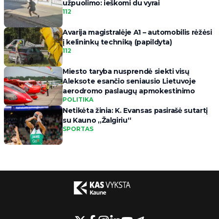
užpuolimo: ieškomi du vyrai
112
Avarija magistralėje A1 – automobilis rėžėsi
į kelininkų techniką (papildyta)
112
Miesto taryba nusprendė siekti visų
Aleksote esančio seniausio Lietuvoje
aerodromo paslaugų apmokestinimo
POLITIKA
Netikėta žinia: K. Evansas pasirašė sutartį
su Kauno „Žalgiriu“
SPORTAS