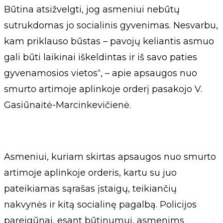
Būtina atsižvelgti, jog asmeniui nebūtų
sutrukdomas jo socialinis gyvenimas. Nesvarbu,
kam priklauso būstas – pavojų keliantis asmuo
gali būti laikinai iškeldintas ir iš savo paties
gyvenamosios vietos“, – apie apsaugos nuo
smurto artimoje aplinkoje orderį pasakojo V.
Gasiūnaitė-Marcinkevičienė.
Asmeniui, kuriam skirtas apsaugos nuo smurto
artimoje aplinkoje orderis, kartu su juo
pateikiamas sąrašas įstaigų, teikiančių
nakvynės ir kitą socialinę pagalbą. Policijos
pareigūnai, esant būtinumui, asmenims