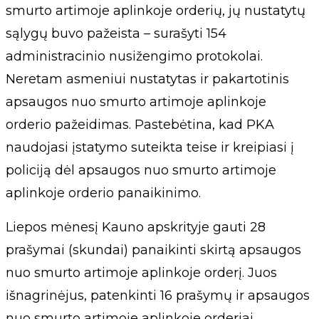
smurto artimoje aplinkoje orderių, jų nustatytų
sąlygų buvo pažeista – surašyti 154
administracinio nusižengimo protokolai.
Neretam asmeniui nustatytas ir pakartotinis
apsaugos nuo smurto artimoje aplinkoje
orderio pažeidimas. Pastebėtina, kad PKA
naudojasi įstatymo suteikta teise ir kreipiasi į
policiją dėl apsaugos nuo smurto artimoje
aplinkoje orderio panaikinimo.
Liepos mėnesį Kauno apskrityje gauti 28
prašymai (skundai) panaikinti skirtą apsaugos
nuo smurto artimoje aplinkoje orderį. Juos
išnagrinėjus, patenkinti 16 prašymų ir apsaugos
nuo smurto artimoje aplinkoje orderiai