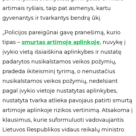
artimais ryšiais, taip pat asmenys, kartu
gyvenantys ir tvarkantys bendrą ūkį.
„Policijos pareigūnai gavę pranešimą, kurio
tipas –
smurtas artimoje aplinkoje
, nuvykę į
įvykio vietą išsiaiškina aplinkybes ir nustatę
padarytos nusikalstamos veikos požymių,
pradeda ikiteisminį tyrimą, o nenustačius
nusikalstamos veikos požymių, nedelsiant
pagal įvykio vietoje nustatytas aplinkybes,
nustatyta tvarka atlieka pavojaus patirti smurtą
artimoje aplinkoje rizikos vertinimą. Atsakoma į
klausimus, kurie suformuluoti vadovaujantis
Lietuvos Respublikos vidaus reikalų ministro