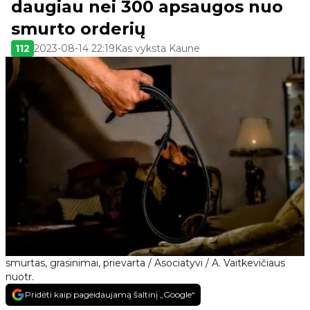
daugiau nei 300 apsaugos nuo
smurto orderių
112
2023-08-14 22:19
Kas vyksta Kaune
smurtas, grasinimai, prievarta / Asociatyvi / A. Vaitkevičiaus
nuotr.
Pridėti kaip pageidaujamą šaltinį „Google“