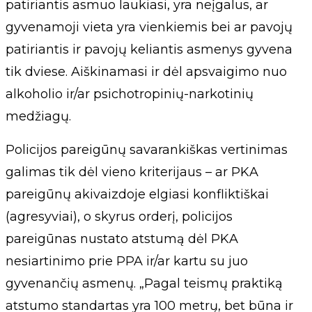
patiriantis asmuo laukiasi, yra neįgalus, ar
gyvenamoji vieta yra vienkiemis bei ar pavojų
patiriantis ir pavojų keliantis asmenys gyvena
tik dviese. Aiškinamasi ir dėl apsvaigimo nuo
alkoholio ir/ar psichotropinių-narkotinių
medžiagų.
Policijos pareigūnų savarankiškas vertinimas
galimas tik dėl vieno kriterijaus – ar PKA
pareigūnų akivaizdoje elgiasi konfliktiškai
(agresyviai), o skyrus orderį, policijos
pareigūnas nustato atstumą dėl PKA
nesiartinimo prie PPA ir/ar kartu su juo
gyvenančių asmenų. „Pagal teismų praktiką
atstumo standartas yra 100 metrų, bet būna ir