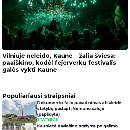
Vilniuje neleido, Kaune – žalia šviesa:
paaiškino, kodėl fejerverkų festivalis
galės vykti Kaune
Populiariausi straipsniai
Dokumento failo pavadinimas atskleidė
statybų paslaptį Nemuno saloje
(papildyta)
STATYBOS
Kaunietė paviešino prašymą po galimo