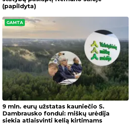
(papildyta)
GAMTA
9 mln. eurų užstatas kauniečio S.
Dambrausko fondui: miškų urėdija
siekia atlaisvinti kelią kirtimams