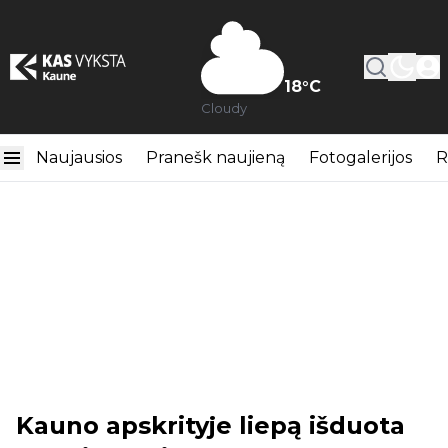
18
°C
Cloudy
Naujausios
Pranešk naujieną
Fotogalerijos
R
Kauno apskrityje liepą išduota