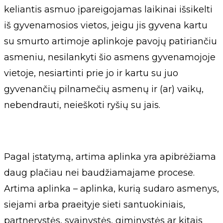
keliantis asmuo įpareigojamas laikinai išsikelti
iš gyvenamosios vietos, jeigu jis gyvena kartu
su smurto artimoje aplinkoje pavojų patiriančiu
asmeniu, nesilankyti šio asmens gyvenamojoje
vietoje, nesiartinti prie jo ir kartu su juo
gyvenančių pilnamečių asmenų ir (ar) vaikų,
nebendrauti, neieškoti ryšių su jais.
Pagal įstatymą, artima aplinka yra apibrėžiama
daug plačiau nei baudžiamajame procese.
Artima aplinka – aplinka, kurią sudaro asmenys,
siejami arba praeityje sieti santuokiniais,
partnerystės, svainystės, giminystės ar kitais