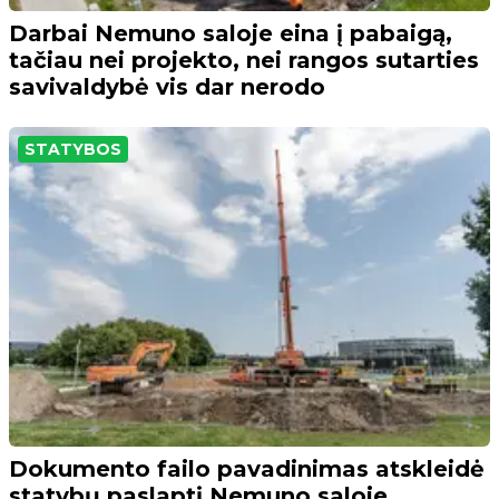
Darbai Nemuno saloje eina į pabaigą,
tačiau nei projekto, nei rangos sutarties
savivaldybė vis dar nerodo
STATYBOS
Dokumento failo pavadinimas atskleidė
statybų paslaptį Nemuno saloje