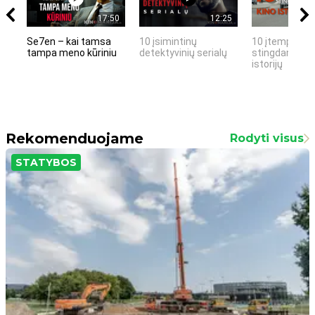
17:50
12:25
Se7en – kai tamsa
10 įsimintinų
10 įtemptų, k
tampa meno kūriniu
detektyvinių serialų
stingdančių k
istorijų
Rekomenduojame
Rodyti visus
STATYBOS