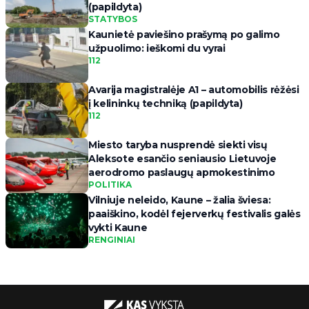
(papildyta)
STATYBOS
Kaunietė paviešino prašymą po galimo
užpuolimo: ieškomi du vyrai
112
Avarija magistralėje A1 – automobilis rėžėsi
į kelininkų techniką (papildyta)
112
Miesto taryba nusprendė siekti visų
Aleksote esančio seniausio Lietuvoje
aerodromo paslaugų apmokestinimo
POLITIKA
Vilniuje neleido, Kaune – žalia šviesa:
paaiškino, kodėl fejerverkų festivalis galės
vykti Kaune
RENGINIAI