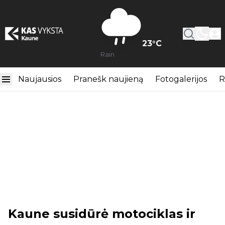
23
°C
Rain
Naujausios
Pranešk naujieną
Fotogalerijos
R
Kaune susidūrė motociklas ir