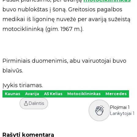
buvo nublokštas į šoną. Greitosios pagalbos
medikai iš ligoninę nuvežė per avariją sužeistą
motociklininką (gim. 1967 m.).
Pirminiais duomenimis, abu vairuotojai buvo
blaivūs.
Įvykis tiriamas.
Kaunas
Avarija
A5 Kelias
Motociklininkas
Mercedes
Dalintis
Plojimai
1
Lankytojai
1
Rašyti komentarą