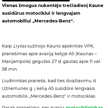
Vienas žmogus nukentėjo trečiadienį Kaune
susidūrus motociklui ir lengvajam
automobiliui „Mercedes-Benz“.
Kaip
Lrytas
sužinojo Kauno apskrities VPK,
pranešimas apie avariją kelyje A5 (Kaunas –
Marijampolė) gegužės 27 d. gautas apie 11 val.
58 min.
Liudininkas pranešė, kad ties išvažiavimu iš
Užnemunės g. į kelią A5 susidūrė lengvasis
automobilis „Mercedes-Benz“ ir motociklas.
Pasak pranešimo, per avariją
motociklininkas