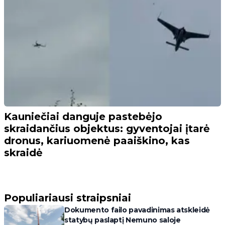
Kauniečiai danguje pastebėjo
skraidančius objektus: gyventojai įtarė
dronus, kariuomenė paaiškino, kas
skraidė
Populiariausi straipsniai
Dokumento failo pavadinimas atskleidė
statybų paslaptį Nemuno saloje