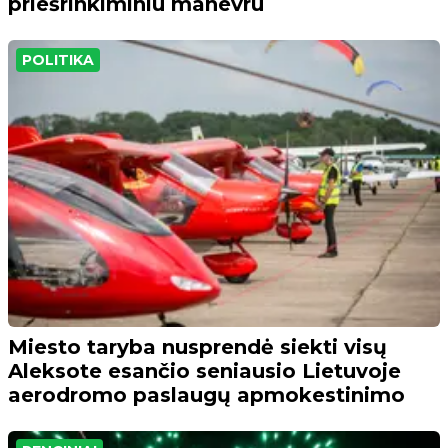
priešrinkiminiu manevru
POLITIKA
Miesto taryba nusprendė siekti visų
Aleksote esančio seniausio Lietuvoje
aerodromo paslaugų apmokestinimo