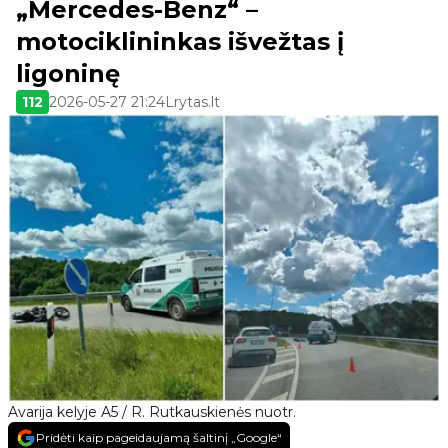
„Mercedes-Benz“ –
motociklininkas išvežtas į
ligoninę
112
2026-05-27 21:24
Lrytas.lt
Avarija kelyje A5 / R. Rutkauskienės nuotr.
Pridėti kaip pageidaujamą šaltinį „Google“