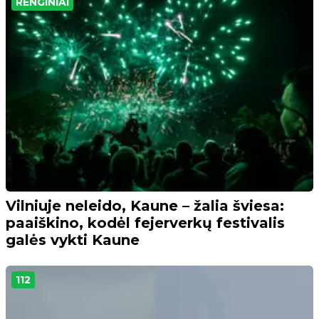
RENGINIAI
Vilniuje neleido, Kaune – žalia šviesa:
paaiškino, kodėl fejerverkų festivalis
galės vykti Kaune
112