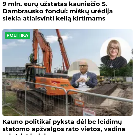
9 mln. eurų užstatas kauniečio S.
Dambrausko fondui: miškų urėdija
siekia atlaisvinti kelią kirtimams
POLITIKA
Kauno politikai pyksta dėl be leidimų
statomo apžvalgos rato vietos, vadina