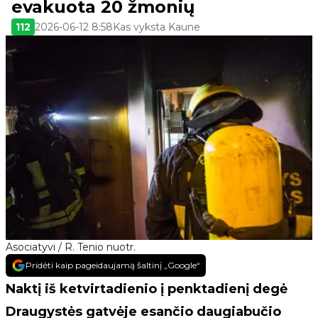
evakuota 20 žmonių
112
2026-06-12 8:58
Kas vyksta Kaune
Asociatyvi / R. Tenio nuotr.
Pridėti kaip pageidaujamą šaltinį „Google“
Naktį iš ketvirtadienio į penktadienį degė
Draugystės gatvėje esančio daugiabučio