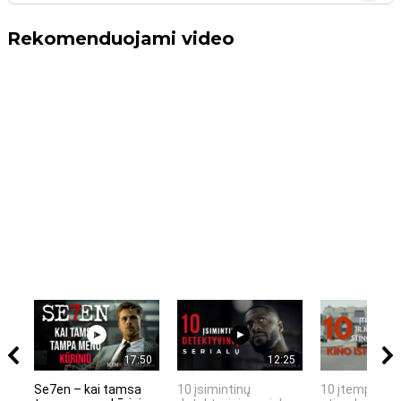
Rekomenduojami video
17:50
12:25
Se7en – kai tamsa
10 įsimintinų
10 įtemptų, k