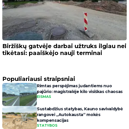
Biržiškų gatvėje darbai užtruks ilgiau nei
tikėtasi: paaiškėjo nauji terminai
Populiariausi straipsniai
Rimtas perspėjimas judantiems nuo
pajūrio: magistralėje kilo visiškas chaosas
EISMAS
Sustabdžius statybas, Kauno savivaldybė
rangovei „Autokausta“ mokės
kompensacijas
STATYBOS