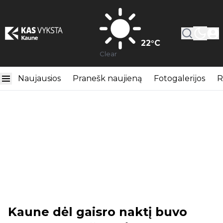
22
°C
Clear
Naujausios
Pranešk naujieną
Fotogalerijos
R
Kaune dėl gaisro naktį buvo