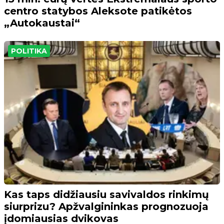
centro statybos Aleksote patikėtos
„Autokaustai“
POLITIKA
Kas taps didžiausiu savivaldos rinkimų
siurprizu? Apžvalgininkas prognozuoja
įdomiausias dvikovas