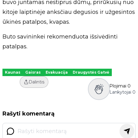
buvo juntamas nestiprus dūmų, prirūkusių nuo
kitoje laiptinėje anksčiau degusios ir užgesintos
ūkinės patalpos, kvapas.
Buto savininkei rekomenduota išsivėdinti
patalpas.
Kaunas
Gaisras
Evakuacija
Draugystės Gatvė
Dalintis
Plojimai
0
Lankytojai
0
Rašyti komentarą