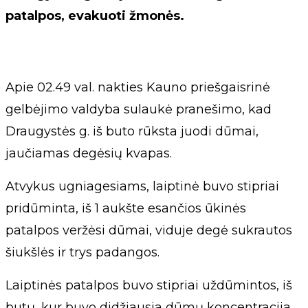
patalpos, evakuoti žmonės.
Apie 02.49 val. nakties Kauno priešgaisrinė
gelbėjimo valdyba sulaukė pranešimo, kad
Draugystės g. iš buto rūksta juodi dūmai,
jaučiamas degėsių kvapas.
Atvykus ugniagesiams, laiptinė buvo stipriai
pridūminta, iš 1 aukšte esančios ūkinės
patalpos veržėsi dūmai, viduje degė sukrautos
šiukšlės ir trys padangos.
Laiptinės patalpos buvo stipriai uždūmintos, iš
butų, kur buvo didžiausia dūmų koncentracija,