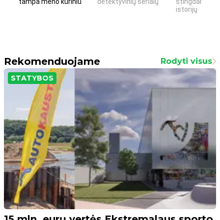
tampa meno kūriniu
detektyvinių serialų
stingdančių k
istorijų
Rekomenduojame
Rodyti visus
STATYBOS
15 mln. eurų vertės Ekstremalaus sporto