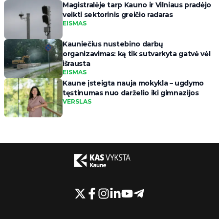
Magistralėje tarp Kauno ir Vilniaus pradėjo
veikti sektorinis greičio radaras
EISMAS
Kauniečius nustebino darbų
organizavimas: ką tik sutvarkyta gatvė vėl
išrausta
EISMAS
Kaune įsteigta nauja mokykla – ugdymo
tęstinumas nuo darželio iki gimnazijos
VERSLAS