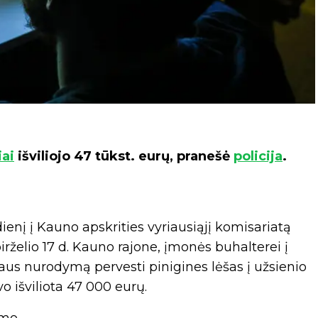
iai
išviliojo 47 tūkst. eurų, pranešė
policija
.
enį į Kauno apskrities vyriausiąjį komisariatą
irželio 17 d. Kauno rajone, įmonės buhalterei į
aus nurodymą pervesti pinigines lėšas į užsienio
 išviliota 47 000 eurų.