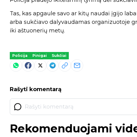
Policija pradėjo ikiteisminį tyrimą dėl sukčiav
Tas, kas apgaule savo ar kitų naudai įgijo labai
arba sukčiavo dalyvaudamas organizuotoje g
iki aštuonerių metų.
Policija
Pinigai
Sukčiai
Rašyti komentarą
Rekomenduojami vid