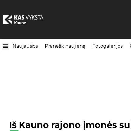
Naujausios
Pranešk naujieną
Fotogalerijos
Iš Kauno rajono įmonės sukč