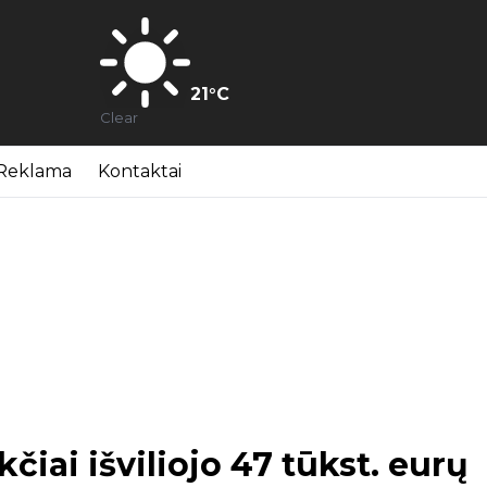
21
°C
Clear
Reklama
Kontaktai
iai išviliojo 47 tūkst. eurų