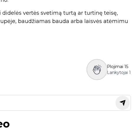
imo.
 didelės vertės svetimą turtą ar turtinę teisę,
rupėje, baudžiamas bauda arba laisvės atėmimu
Plojimai
15
Lankytojai
1
eo