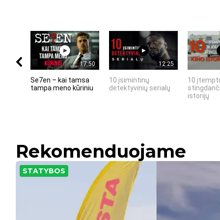
17:50
12:25
Se7en – kai tamsa
10 įsimintinų
10 įtemptų
tampa meno kūriniu
detektyvinių serialų
stingdanči
istorijų
Rekomenduojame
STATYBOS