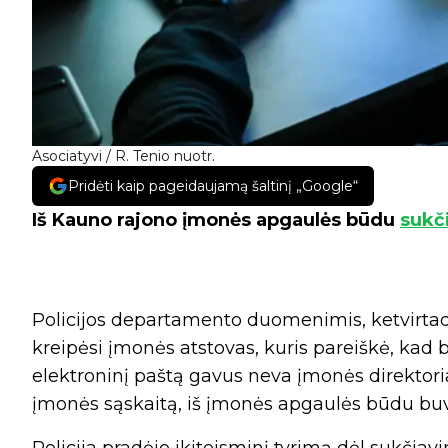
Asociatyvi / R. Tenio nuotr.
Pridėti kaip pageidaujamą šaltinį „Google“
Iš Kauno rajono įmonės apgaulės būdu
sukč
Policijos departamento duomenimis, ketvirtadi
kreipėsi įmonės atstovas, kuris pareiškė, kad b
elektroninį paštą gavus neva įmonės direktori
įmonės sąskaitą, iš įmonės apgaulės būdu buvo