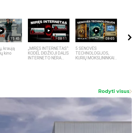
15:45
08:11
08:05
, kraują
„MIRĘS INTERNETAS“:
5 SENOVĖS
„Sost
ų kino
KODĖL DIDŽIOJI DALIS
TECHNOLOGIJOS,
įspū
INTERNETO NĖRA...
KURIŲ MOKSLININKAI...
fanta
Rodyti visus