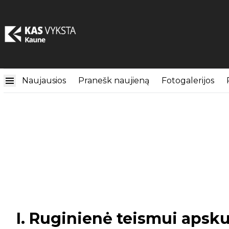
Naujausios
Pranešk naujieną
Fotogalerijos
I. Ruginienė teismui aps