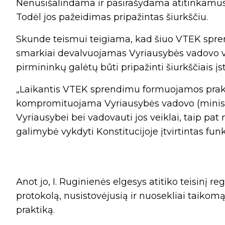
Nenusišalindama ir pasirašydama atitinkamus s
Todėl jos pažeidimas pripažintas šiurkščiu.
Skunde teismui teigiama, kad šiuo VTEK spre
smarkiai devalvuojamas Vyriausybės vadovo va
pirmininkų galėtų būti pripažinti šiurkščiais į
„Laikantis VTEK sprendimu formuojamos prak
kompromituojama Vyriausybės vadovo (ministr
Vyriausybei bei vadovauti jos veiklai, taip pa
galimybė vykdyti Konstitucijoje įtvirtintas fun
Anot jo, I. Ruginienės elgesys atitiko teisinį r
protokolą, nusistovėjusią ir nuosekliai taiko
praktiką.