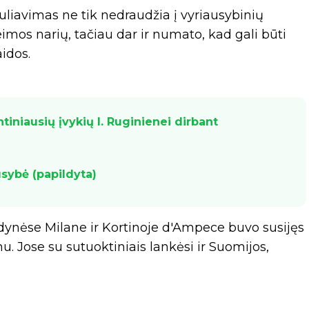
guliavimas ne tik nedraudžia į vyriausybinių
imos narių, tačiau dar ir numato, kad gali būti
idos.
intiniausių įvykių I. Ruginienei dirbant
usybė (papildyta)
dynėse Milane ir Kortinoje d'Ampece buvo susijęs
. Jose su sutuoktiniais lankėsi ir Suomijos,