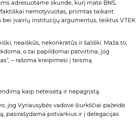
mams adresuotame skunde, kurį matė BNS,
 faktiškai nemotyvuotas, priimtas taikant
 bei įvairių institucijų argumentus, teiktus VTEK
i, neaiškūs, nekonkretūs ir šališki. Maža to,
ykdoma, o tai papildomai patvirtina, jog
as“, – rašoma kreipimesi į teismą.
endimą kaip neteisėtą ir nepagrįstą.
vo, jog Vyriausybės vadovė šiurkščiai pažeidė
ą, pasirašydama potvarkius ir į delegacijas