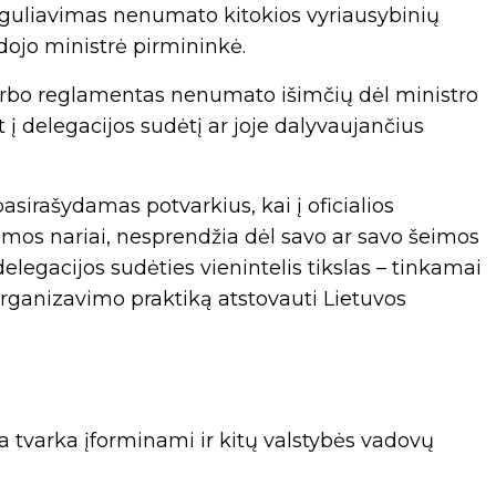
eguliavimas nenumato kitokios vyriausybinių
dojo ministrė pirmininkė.
arbo reglamentas nenumato išimčių dėl ministro
 į delegacijos sudėtį ar joje dalyvaujančius
sirašydamas potvarkius, kai į oficialios
eimos nariai, nesprendžia dėl savo ar savo šeimos
delegacijos sudėties vienintelis tikslas – tinkamai
ų organizavimo praktiką atstovauti Lietuvos
tvarka įforminami ir kitų valstybės vadovų