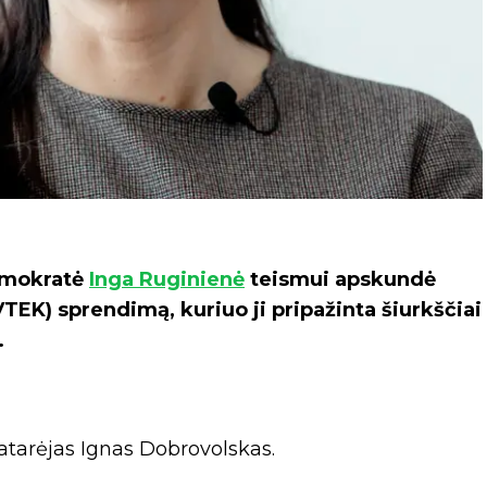
demokratė
Inga Ruginienė
teismui apskundė
TEK) sprendimą, kuriuo ji pripažinta šiurkščiai
.
atarėjas Ignas Dobrovolskas.