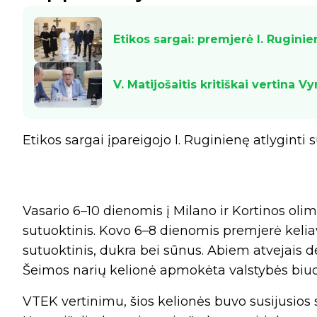
Etikos sargai: premjerė I. Ruginie
V. Matijošaitis kritiškai vertina 
Etikos sargai įpareigojo I. Ruginienę atlyginti 
Vasario 6–10 dienomis į Milano ir Kortinos oli
sutuoktinis. Kovo 6–8 dienomis premjerė keliavo
sutuoktinis, dukra bei sūnus. Abiem atvejais de
Šeimos narių kelionė apmokėta valstybės biud
VTEK vertinimu, šios kelionės buvo susijusios