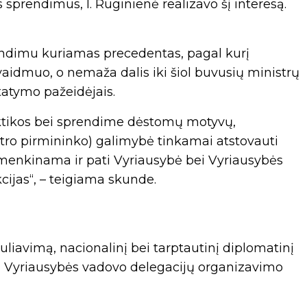
prendimus, I. Ruginienė realizavo šį interesą.
ndimu kuriamas precedentas, pagal kurį
idmuo, o nemaža dalis iki šiol buvusių ministrų
statymo pažeidėjais.
tikos bei sprendime dėstomų motyvų,
o pirmininko) galimybė tinkamai atstovauti
t menkinama ir pati Vyriausybė bei Vyriausybės
kcijas“, – teigiama skunde.
eguliavimą, nacionalinį bei tarptautinį diplomatinį
mą Vyriausybės vadovo delegacijų organizavimo