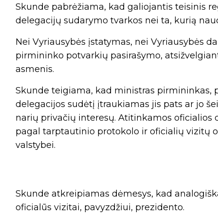
Skunde pabrėžiama, kad galiojantis teisinis r
delegacijų sudarymo tvarkos nei ta, kurią nau
Nei Vyriausybės įstatymas, nei Vyriausybės d
pirmininko potvarkių pasirašymo, atsižvelgiant
asmenis.
Skunde teigiama, kad ministras pirmininkas, pa
delegacijos sudėtį įtraukiamas jis pats ar jo š
narių privačių interesų. Atitinkamos oficialios 
pagal tarptautinio protokolo ir oficialių vizit
valstybei.
Skunde atkreipiamas dėmesys, kad analogiška 
oficialūs vizitai, pavyzdžiui, prezidento.