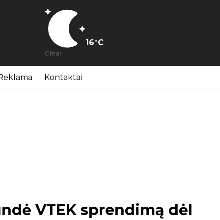
16
°C
Clear
Reklama
Kontaktai
kundė VTEK sprendimą dėl