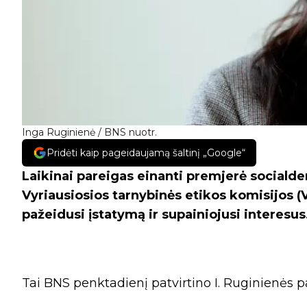
Inga Ruginienė / BNS nuotr.
Pridėti kaip pageidaujamą šaltinį „Google“
Laikinai pareigas einanti premjerė social
Vyriausiosios tarnybinės etikos komisijos (V
pažeidusi įstatymą ir supainiojusi interesus
Tai BNS penktadienį patvirtino I. Ruginienės p