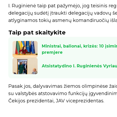
I. Ruginienė taip pat pažymėjo, jog teisinis re
delegacijų sudėtį įtraukti delegacijų vadovų še
atlyginamos tokių asmenų komandiruočių išla
Taip pat skaitykite
Ministrai, balionai, krizės: 10 įsim
premjere
Atsistatydino I. Ruginienės Vyria
Pasak jos, dalyvavimas žiemos olimpinėse žai
su valstybės atstovavimo funkcijų įgyvendinimu
Čekijos prezidentai, JAV viceprezidentas.