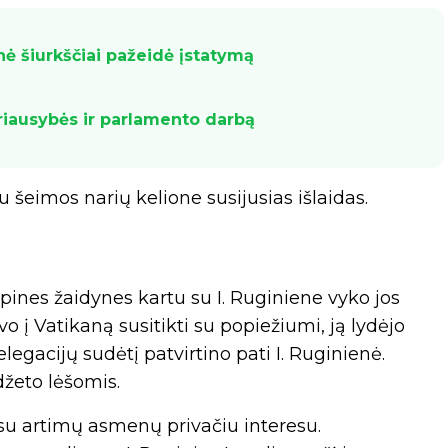
nė šiurkščiai pažeidė įstatymą
Vyriausybės ir parlamento darbą
su šeimos narių kelione susijusias išlaidas.
mpines žaidynes kartu su I. Ruginiene vyko jos
 į Vatikaną susitikti su popiežiumi, ją lydėjo
legacijų sudėtį patvirtino pati I. Ruginienė.
žeto lėšomis.
 su artimų asmenų privačiu interesu.