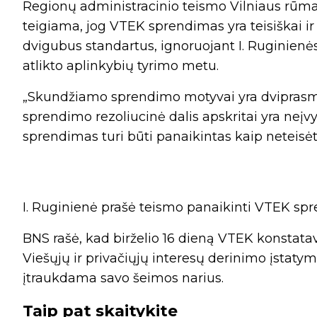
Regionų administracinio teismo Vilniaus rū
teigiama, jog VTEK sprendimas yra teisiškai ir
dvigubus standartus, ignoruojant I. Ruginienės
atlikto aplinkybių tyrimo metu.
„Skundžiamo sprendimo motyvai yra dviprasmišk
sprendimo rezoliucinė dalis apskritai yra neįv
sprendimas turi būti panaikintas kaip neteisėt
I. Ruginienė prašė teismo panaikinti VTEK spr
BNS rašė, kad birželio 16 dieną VTEK konstata
Viešųjų ir privačiųjų interesų derinimo įstatym
įtraukdama savo šeimos narius.
Taip pat skaitykite