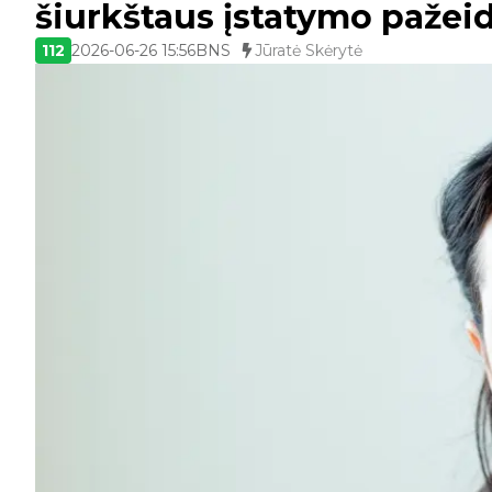
šiurkštaus įstatymo pažei
112
2026-06-26 15:56
BNS
Jūratė Skėrytė